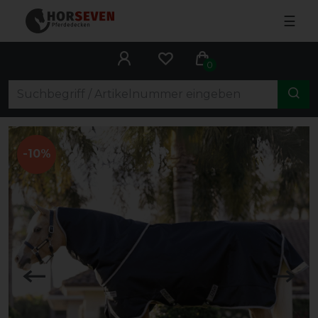
☰
0
-10%