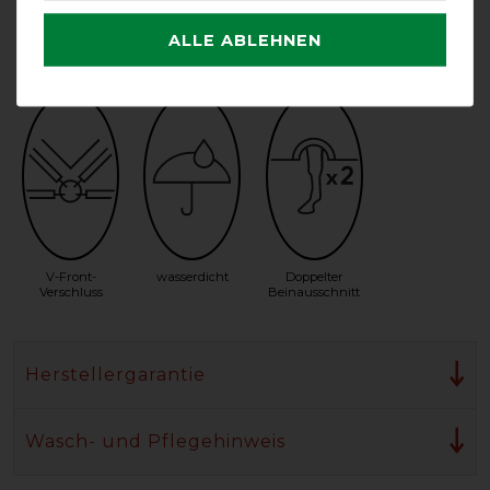
ALLE ABLEHNEN
Halsteil
Halsteil möglich
Unterdecke
inklusive
möglich
V-Front-
wasserdicht
Doppelter
Verschluss
Beinausschnitt
Herstellergarantie
Wasch- und Pflegehinweis