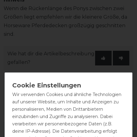
Wenn die Rückenlänge des Ponys zwischen zwei
Größen liegt empfehlen wir die kleinere Größe, da
Horseware Pferdedecken großzügig geschnitten
sind.
Wie hat dir die Artikelbeschreibung
gefallen?
Wir verwenden Cookies und ähnliche Technologien
auf unserer Website, um Inhalte und Anzeigen zu
personalisieren, Medien von Drittanbietern
einzubinden und Zugriffe zu analysieren. Dabei
verarbeiten wir personenbezogene Daten (z.B.
Varianten-ID:
75767
deine IP-Adresse). Die Datenverarbeitung erfolgt