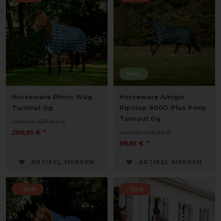
Neu
Horseware Rhino Wug
Horseware Amigo
Turnout 0g
Ripstop 900D Plus Pony
Turnout 0g
vorher 229,90 €
206,95 € *
vorher 109,95 €
98,95 € *
ARTIKEL MERKEN
ARTIKEL MERKEN
-10%
-10%