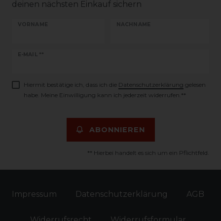
deinen nächsten Einkauf sichern
VORNAME
NACHNAME
Newsletter
E-MAIL **
Honig
Hiermit bestätige ich, dass ich die
Daten­schutz­erklärung
gelesen
habe. Meine Einwilligung kann ich jederzeit widerrufen.**
ABONNIEREN
** Hierbei handelt es sich um ein Pflichtfeld.
Impressum
Daten­schutz­erklärung
AGB
Widerrufs­recht
Widerrufs­formular