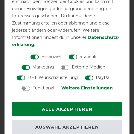
erst nach dem Setzen der Cookies und kann mit
SKU:
AARQL0-KJI0-45
deiner Einwilligung oder aufgrund berechtigten
Interesses geschehen. Du kannst deine
EAN:
0649982250722
Zustimmung erteilen oder ablehnen und diese
jederzeit ändern oder widerrufen. Weitere
Informationen findest du in unserer
Daten­schutz­
erklärung
.
Essenziell
Statistik
Marketing
Externe Medien
DHL Wunschzustellung
PayPal
drei Kreuzgurte
atmungsaktiv
Halsteil
abnehmbar
Funktional
Weitere Einstellungen
ALLE AKZEPTIEREN
AUSWAHL AKZEPTIEREN