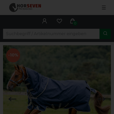
☰
0
-10%