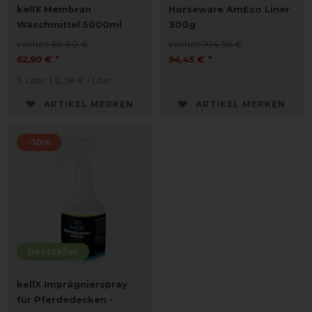
kellX Membran
Horseware AmEco Liner
Waschmittel 5000ml
300g
vorher 69,90 €
vorher 104,95 €
62,90 € *
94,45 € *
5
Liter
| 12,58 € / Liter
ARTIKEL MERKEN
ARTIKEL MERKEN
-10%
Bestseller
kellX Imprägnierspray
für Pferdedecken -