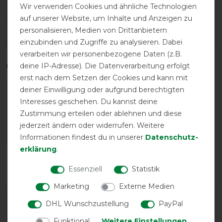
Herstellergarantie
Wir verwenden Cookies und ähnliche Technologien
auf unserer Website, um Inhalte und Anzeigen zu
personalisieren, Medien von Drittanbietern
Wasch- und Pflegehinweis
einzubinden und Zugriffe zu analysieren. Dabei
verarbeiten wir personenbezogene Daten (z.B.
Qualitätsstufen
deine IP-Adresse). Die Datenverarbeitung erfolgt
erst nach dem Setzen der Cookies und kann mit
deiner Einwilligung oder aufgrund berechtigten
Interesses geschehen. Du kannst deine
Zustimmung erteilen oder ablehnen und diese
jederzeit ändern oder widerrufen. Weitere
Informationen findest du in unserer
Daten­schutz­
erklärung
.
Reißfestigkeit
Wasserdichtigkeit
Essenziell
Statistik
Marketing
Externe Medien
DHL Wunschzustellung
PayPal
Funktional
Weitere Einstellungen