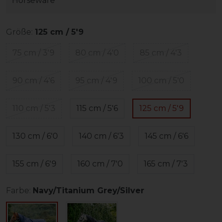
Horseware
Größe:
125 cm / 5'9
75 cm / 3'9
80 cm / 4'0
85 cm / 4'3
90 cm / 4'6
95 cm / 4'9
100 cm / 5'0
110 cm / 5'3
115 cm / 5'6
125 cm / 5'9
130 cm / 6'0
140 cm / 6'3
145 cm / 6'6
155 cm / 6'9
160 cm / 7'0
165 cm / 7'3
Farbe:
Navy/Titanium Grey/Silver