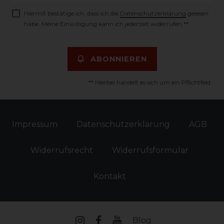
Hiermit bestätige ich, dass ich die
Daten­schutz­erklärung
gelesen
habe. Meine Einwilligung kann ich jederzeit widerrufen.**
ABONNIEREN
** Hierbei handelt es sich um ein Pflichtfeld.
Impressum
Daten­schutz­erklärung
AGB
Widerrufs­recht
Widerrufs­formular
Kontakt
Blog