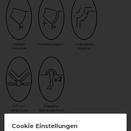
Halsteil
Halsteil möglich
Unterdecke
inklusive
möglich
V-Front-
Doppelter
Verschluss
Beinausschnitt