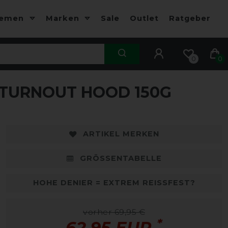
hemen
Marken
Sale
Outlet
Ratgeber
0
0
 TURNOUT HOOD 150G
ARTIKEL MERKEN
GRÖSSENTABELLE
HOHE DENIER = EXTREM REISSFEST?
vorher 69,95 €
*
62,95 EUR