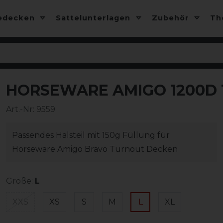
edecken
Sattelunterlagen
Zubehör
T
HORSEWARE AMIGO 1200D
-10%
Art.-Nr:
9559
Passendes Halsteil mit 150g Füllung für
Horseware Amigo Bravo Turnout Decken
Größe:
L
XXS
XS
S
M
L
XL