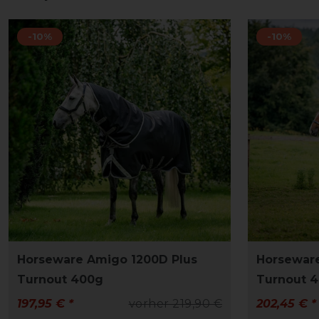
-10%
-10%
Horseware Amigo 1200D Plus
Horseware
Turnout 400g
Turnout 
197,95 € *
vorher 219,90 €
202,45 € *