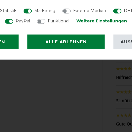
Gute Qu
Statistik
Marketing
Externe Medien
DHL
PayPal
Funktional
Weitere Einstellungen
Alles s
EN
ALLE ABLEHNEN
AUS
Alles su
Hilfrei
Sc nützt
Gute Qu