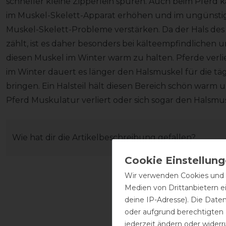
schneller kleine Zipperlein spüren. Auch beim Pferd 
im Muskel-Skelett-Apparat erhöhen und im ungünstigs
Muskel-Skelett-Probleme verstärken. Da der Hals de
zählt, ist es daher besonders bei kälteempfindlichen
diesen Muskel im Winter warm zu halten. Pferde verl
im Winter dauert es länger den Halsmuskel für die tä
bringen. Ein Halsteil hält diesen Bereich schön warm un
Pferd Muskulatur verliert oder sich sogar den Halsmus
Wie hat dir die Artikelbeschreibung gefallen?
Wir verwenden Cookies und ä
Medien von Drittanbietern e
deine IP-Adresse). Die Date
oder aufgrund berechtigten
jederzeit ändern oder widerr