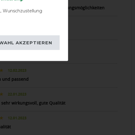
alität und verschiedene Anwendungsmöglichkeiten
 Wunschzustellung
25.12.2023
o wie beschrieben
WAHL AKZEPTIEREN
03.11.2023
per!
12.02.2023
ch und passend
22.01.2023
 sehr wirkungsvoll, gute Qualität
12.01.2023
alität