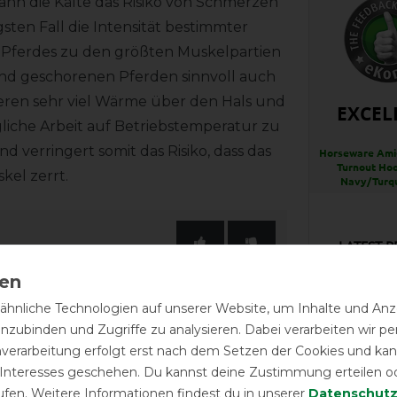
kann die Kälte das Risiko von Schmerzen
ten Fall die Intensität bestimmter
s Pferdes zu den größten Muskelpartien
 und geschorenen Pferden sinnvoll auch
ieren sehr viel Wärme über den Hals und
EXCEL
gliche Arbeit auf Betriebstemperatur zu
d verringert somit das Risiko, dass das
Horseware Ami
Turnout Hoo
kel zerrt.
Navy/Turqu
LATEST R
hnliche Technologien auf unserer Website, um Inhalte und Anze
inzubinden und Zugriffe zu analysieren. Dabei verarbeiten wir 
Passt su
nverarbeitung erfolgt erst nach dem Setzen der Cookies und kann
 Interesses geschehen. Du kannst deine Zustimmung erteilen o
ufen. Weitere Informationen findest du in unserer
Daten­schutz