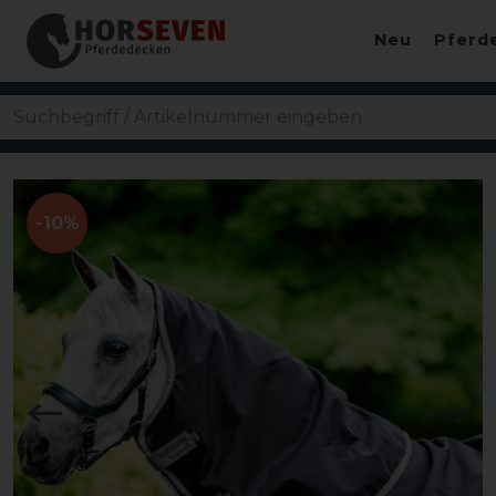
Neu
Pferd
-10%