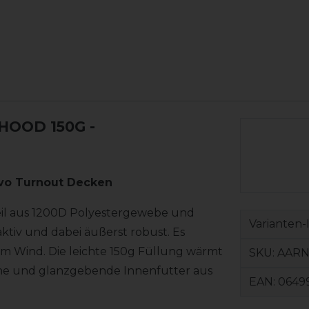
HOOD 150G
-
vo Turnout Decken
eil aus 1200D Polyestergewebe und
Varianten-
aktiv und dabei äußerst robust. Es
m Wind. Die leichte 150g Füllung wärmt
SKU:
AARN
iche und glanzgebende Innenfutter aus
EAN:
0649