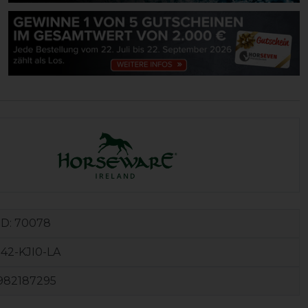
ID:
70078
42-KJI0-LA
982187295