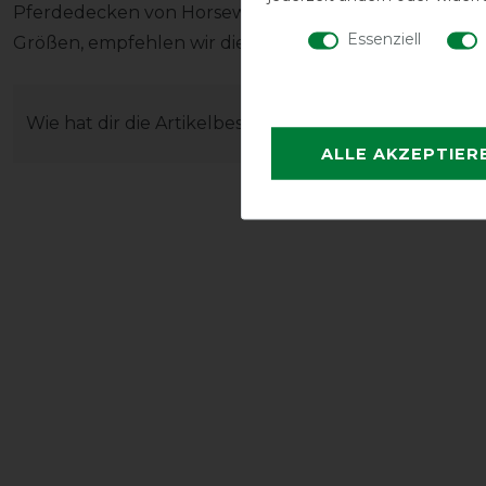
Pferdedecken von Horseware fallen in der Regel sehr 
Essenziell
Größen, empfehlen wir die kleinere.
Wie hat dir die Artikelbeschreibung gefallen?
ALLE AKZEPTIER