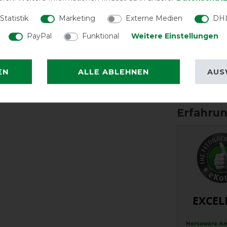
Qualität
groß aus. Bei der Wahl zwischen zwei
Statistik
Marketing
Externe Medien
DHL
PayPal
Funktional
Weitere Einstellungen
EN
ALLE ABLEHNEN
AUS
Reißfest
EXCEL
Horseware Am