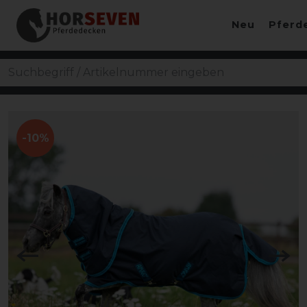
Neu
Pferd
-10%