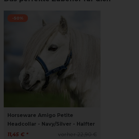
-50%
Horseware Amigo Petite
Headcollar - Navy/Silver - Halfter
11,45 € *
vorher 22,90 €