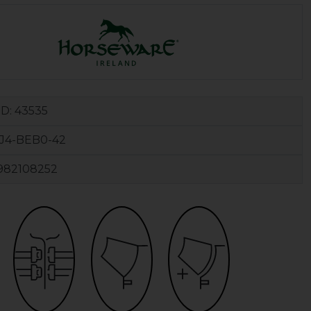
ID:
43535
J4-BEB0-42
982108252