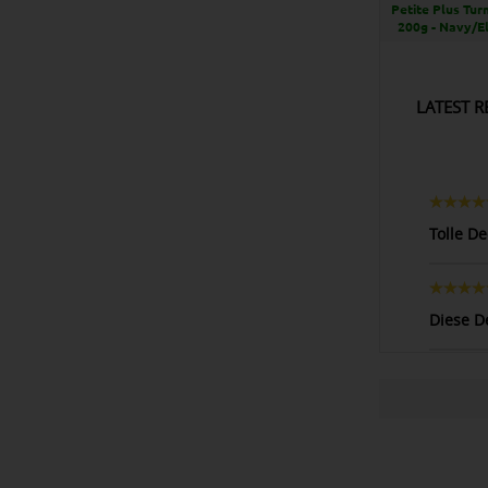
Petite Plus Tu
200g - Navy/El
LATEST R
Tolle D
Diese De