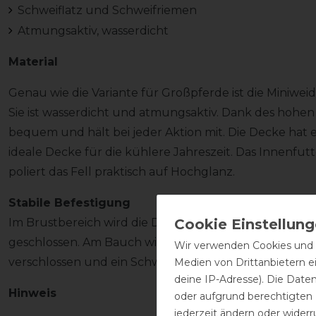
Schweiflatz und Schweifriemen
Atmungsaktiv, wasserdicht
Material
Genau wie die Variante für Großpferde ist die Miniwe
Sie ist wasserdicht und atmungsaktiv. Dank des hohen
bequem und hält bei jeder Aktion mit. Die Decke hat e
ideale Decke für die kühlere Jahreszeit. Das Innenfutt
poliert das Fell praktisch auf Hochglanz.
Stabile Befestigung
Im Brustbereich wird die Decke mit einem doppelten 
geschlossen. Am Bauch wird sie mit zwei gekreuzten
Wir verwenden Cookies und ä
verschlossen und ein Schweifriemen macht die Decke
Medien von Drittanbietern e
deine IP-Adresse). Die Date
Hinweis
oder aufgrund berechtigten
jederzeit ändern oder widerr