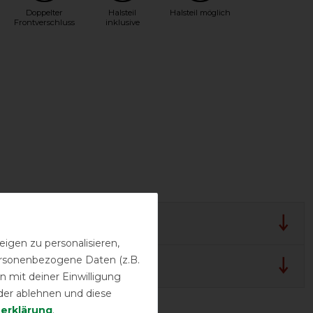
Doppelter
Halsteil
Halsteil möglich
Frontverschluss
inklusive
lergarantie
igen zu personalisieren,
personenbezogene Daten (z.B.
 und Pflegehinweis
 mit deiner Einwilligung
der ablehnen und diese
­erklärung
.