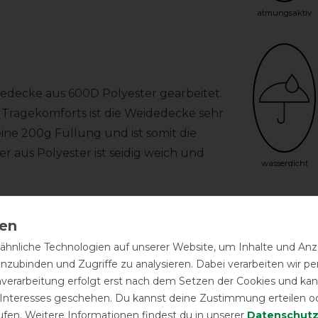
atmungsaktiv
idedecke aus 600D Polyester gearbeitet.
 Tragekomforts ist die Weidedecke sehr
ine 200g Füllung und ist somit die
er aus Polyester ist seidig weich und
wasserdicht
T-Haken Verschluss aus Metall
Herstel
 und verstellbaren Bauchgurten
hnliche Technologien auf unserer Website, um Inhalte und Anze
 komplett.
inzubinden und Zugriffe zu analysieren. Dabei verarbeiten wir 
Wasch-
nverarbeitung erfolgt erst nach dem Setzen der Cookies und kann
 Interesses geschehen. Du kannst deine Zustimmung erteilen o
ufen. Weitere Informationen findest du in unserer
Daten­schutz