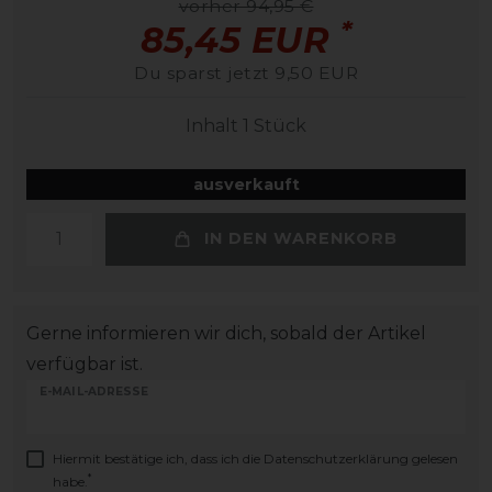
vorher 94,95 €
*
85,45 EUR
Du sparst jetzt 9,50 EUR
Inhalt
1
Stück
ausverkauft
IN DEN WARENKORB
Gerne informieren wir dich, sobald der Artikel
verfügbar ist.
E-MAIL-ADRESSE
Hiermit bestätige ich, dass ich die
Daten­schutz­erklärung
gelesen
*
habe.