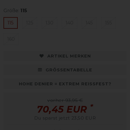
Größe:
115
115
125
130
140
145
155
160
ARTIKEL MERKEN
GRÖSSENTABELLE
HOHE DENIER = EXTREM REISSFEST?
vorher 93,95 €
*
70,45 EUR
Du sparst jetzt 23,50 EUR