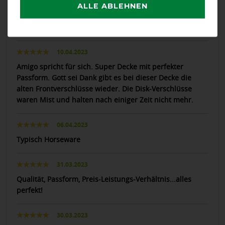
ALLE ABLEHNEN
23.10.2023
Top!
10.04.2023
Amigo spricht für sich. Super Decke mit perfekter
Passform. Gott sei Dank gibt es bei dieser Decke die
alten Frontverschlüsse wieder. Die Disk-Verschlüsse
waren Mist und halten nach einiger Zeit nicht mehr.
06.04.2023
Typisch Horseware
31.03.2023
Qualität, Passform, Preis-Leistungs-Verhältnis...alles
perfekt!
30.03.2023