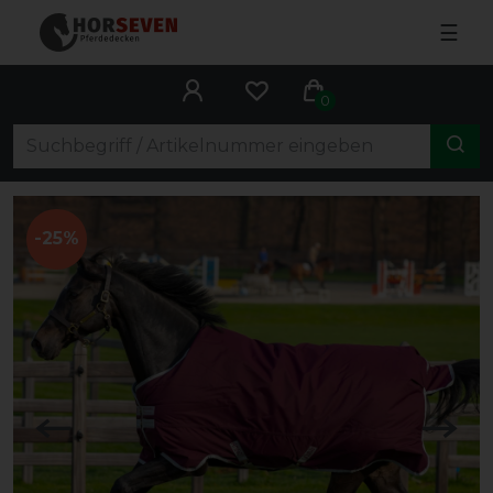
☰
0
-25%