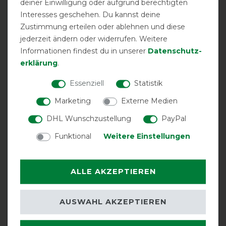
deiner Einwilligung oder aufgrund berechtigten
13.01.2024
Interesses geschehen. Du kannst deine
Top
Zustimmung erteilen oder ablehnen und diese
jederzeit ändern oder widerrufen. Weitere
07.01.2024
Informationen findest du in unserer
Daten­schutz­
Schöne Decke hält gut trocken. Sitzt sehr gut.
erklärung
.
Essenziell
Statistik
01.01.2024
Tolle Passform und Qualität. Die Decke hält was sie
Marketing
Externe Medien
verspricht! Sehr zu empfehlen.
DHL Wunschzustellung
PayPal
Funktional
Weitere Einstellungen
07.12.2023
Ich kaufe nur noch diese Marke, sitzt gut, ist absolut
dicht und hat einen guten Schnitt, der selbst meinem
ALLE AKZEPTIEREN
Kaltblut passt.
23.10.2023
AUSWAHL AKZEPTIEREN
Top!