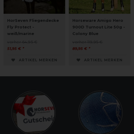
HorSeven Fliegendecke
Horseware Amigo Hero
Fly Protect -
900D Turnout Lite 50g -
weiß/marine
Colony Blue
vorher 64,95 €
vorher 119,95 €
51,95 € *
89,95 € *
ARTIKEL MERKEN
ARTIKEL MERKEN