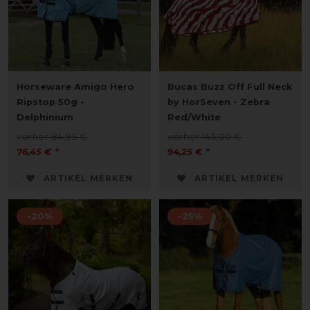
Horseware Amigo Hero
Bucas Buzz Off Full Neck
Ripstop 50g -
by HorSeven - Zebra
Delphinium
Red/White
vorher 84,95 €
vorher 145,00 €
76,45 € *
94,25 € *
ARTIKEL MERKEN
ARTIKEL MERKEN
-20%
-25%