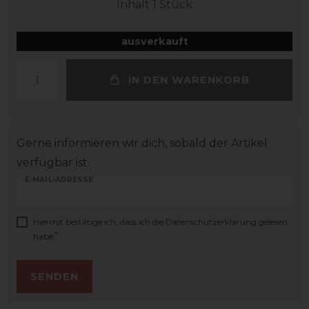
Inhalt
1
Stück
ausverkauft
IN DEN WARENKORB
Gerne informieren wir dich, sobald der Artikel
verfügbar ist.
E-MAIL-ADRESSE
Hiermit bestätige ich, dass ich die
Daten­schutz­erklärung
gelesen
*
habe.
SENDEN