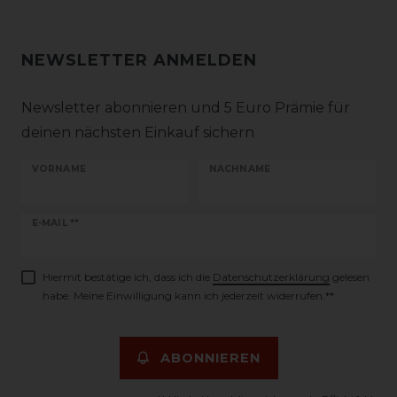
NEWSLETTER ANMELDEN
Newsletter abonnieren und 5 Euro Prämie für
deinen nächsten Einkauf sichern
VORNAME
NACHNAME
Newsletter
E-MAIL **
Honig
Hiermit bestätige ich, dass ich die
Daten­schutz­erklärung
gelesen
habe. Meine Einwilligung kann ich jederzeit widerrufen.**
ABONNIEREN