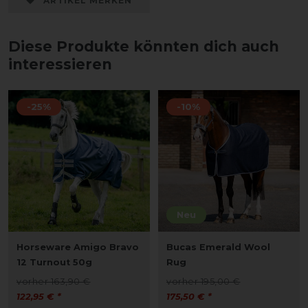
ARTIKEL MERKEN
Diese Produkte könnten dich auch
interessieren
-25%
-10%
Neu
Horseware Amigo Bravo
Bucas Emerald Wool
12 Turnout 50g
Rug
vorher 163,90 €
vorher 195,00 €
122,95 € *
175,50 € *