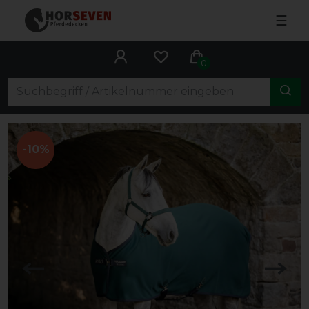
☰
0
-10%