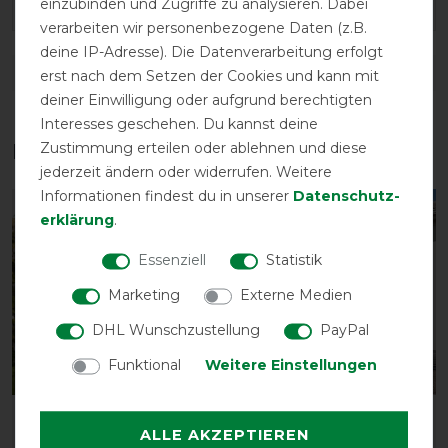
einzubinden und Zugriffe zu analysieren. Dabei
verarbeiten wir personenbezogene Daten (z.B.
deine IP-Adresse). Die Datenverarbeitung erfolgt
DETAILS ZUR PRODUKTSICHERHEIT
erst nach dem Setzen der Cookies und kann mit
deiner Einwilligung oder aufgrund berechtigten
Interesses geschehen. Du kannst deine
Zustimmung erteilen oder ablehnen und diese
Das perfekte Zubehör für dich
jederzeit ändern oder widerrufen. Weitere
Informationen findest du in unserer
Daten­schutz­
-10%
-10%
erklärung
.
Essenziell
Statistik
Marketing
Externe Medien
DHL Wunschzustellung
PayPal
Funktional
Weitere Einstellungen
Horseware Amigo Stable
Horseware Amigo
ALLE AKZEPTIEREN
Plus Plant Dye 200g
Flyrider