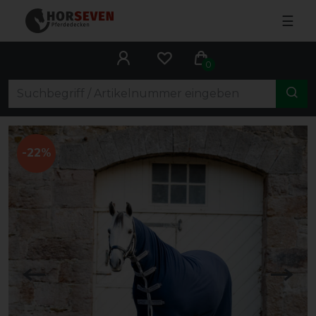
☰
0
-22%