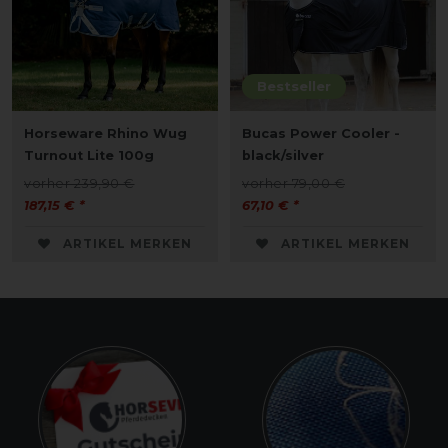
Bestseller
Horseware Rhino Wug
Bucas Power Cooler -
Turnout Lite 100g
black/silver
vorher 239,90 €
vorher 79,00 €
187,15 € *
67,10 € *
ARTIKEL MERKEN
ARTIKEL MERKEN