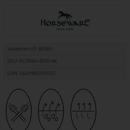
Varianten-ID:
80861
SKU:
ACRK64-BJI0-66
EAN:
0649982691013