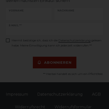
deinen nächsten Einkauf sichern
VORNAME
NACHNAME
Newsletter
E-MAIL **
Honig
Hiermit bestätige ich, dass ich die
Daten­schutz­erklärung
gelesen
habe. Meine Einwilligung kann ich jederzeit widerrufen.**
ABONNIEREN
** Hierbei handelt es sich um ein Pflichtfeld.
Impressum
Daten­schutz­erklärung
AGB
Widerrufs­recht
Widerrufs­formular