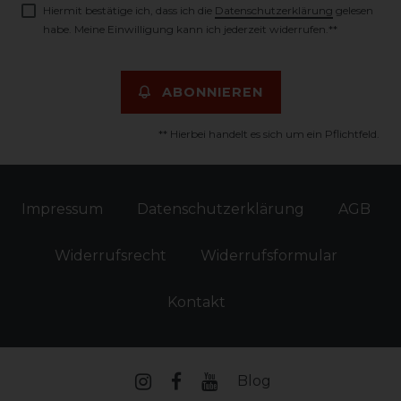
Hiermit bestätige ich, dass ich die
Daten­schutz­erklärung
gelesen
habe. Meine Einwilligung kann ich jederzeit widerrufen.**
ABONNIEREN
** Hierbei handelt es sich um ein Pflichtfeld.
Impressum
Daten­schutz­erklärung
AGB
Widerrufs­recht
Widerrufs­formular
Kontakt
Blog