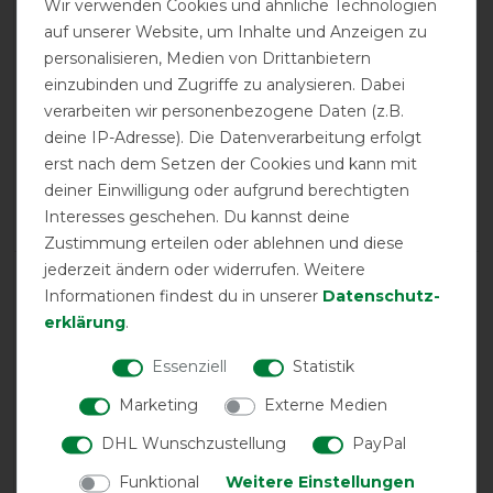
Wir verwenden Cookies und ähnliche Technologien
product experience
auf unserer Website, um Inhalte und Anzeigen zu
personalisieren, Medien von Drittanbietern
einzubinden und Zugriffe zu analysieren. Dabei
calculated from 2 customer reviews
verarbeiten wir personenbezogene Daten (z.B.
deine IP-Adresse). Die Datenverarbeitung erfolgt
Positive
100%
erst nach dem Setzen der Cookies und kann mit
Neutral
0%
deiner Einwilligung oder aufgrund berechtigten
Negative
0%
Interesses geschehen. Du kannst deine
Zustimmung erteilen oder ablehnen und diese
jederzeit ändern oder widerrufen. Weitere
LATEST REVIEWS
Informationen findest du in unserer
Daten­schutz­
02.02.2025
erklärung
.
Bin immer mit Horseware Produkten zufrieden
Essenziell
Statistik
01.11.2024
Marketing
Externe Medien
Ich liebe Horseware-Decken! Sie passen meinen Pferden
DHL Wunschzustellung
PayPal
gut. Nun habe ich das erste Mal eine Stute, die am Hals
empfindlich ist. Das Halsteil sitzt super und ich kann es
Funktional
Weitere Einstellungen