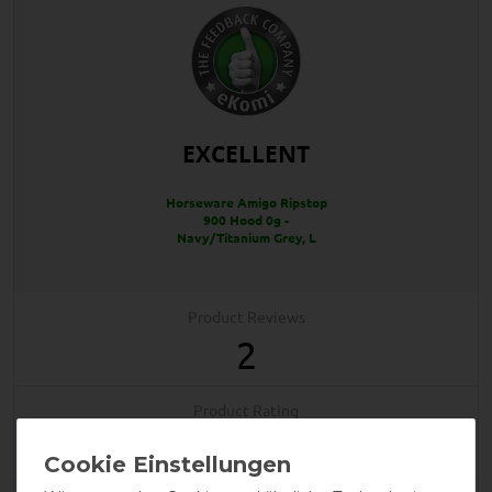
EXCELLENT
Horseware Amigo Ripstop
900 Hood 0g -
Navy/Titanium Grey, L
Product Reviews
2
Product Rating
5
/
5