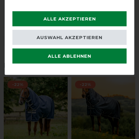
nach physikalischen Anwendungen auch unabhängig
von der eigentlichen Pferdedecke nutzen. Die Lieferung
erfolgte prompt.
ALLE AKZEPTIEREN
AUSWAHL AKZEPTIEREN
DETAILS ZUR PRODUKTSICHERHEIT
ALLE ABLEHNEN
Das perfekte Zubehör für dich
-22%
-22%