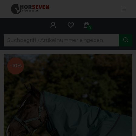
☰
0
-10%