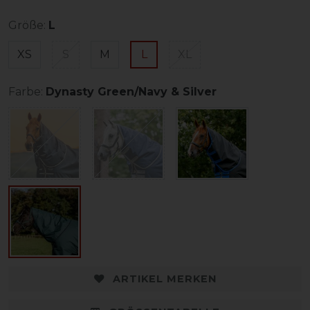
Größe:
L
XS
S
M
L
XL
Farbe:
Dynasty Green/Navy & Silver
ARTIKEL MERKEN