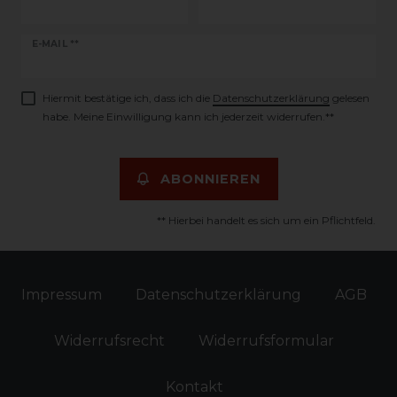
Newsletter
E-MAIL **
Honig
Hiermit bestätige ich, dass ich die
Daten­schutz­erklärung
gelesen
habe. Meine Einwilligung kann ich jederzeit widerrufen.**
ABONNIEREN
** Hierbei handelt es sich um ein Pflichtfeld.
Impressum
Daten­schutz­erklärung
AGB
Widerrufs­recht
Widerrufs­formular
Kontakt