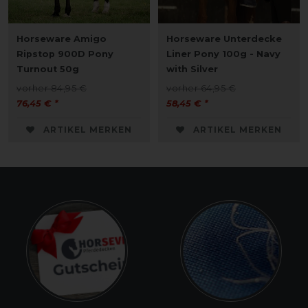
Horseware Amigo
Horseware Unterdecke
Ripstop 900D Pony
Liner Pony 100g - Navy
Turnout 50g
with Silver
vorher 84,95 €
vorher 64,95 €
76,45 € *
58,45 € *
ARTIKEL MERKEN
ARTIKEL MERKEN