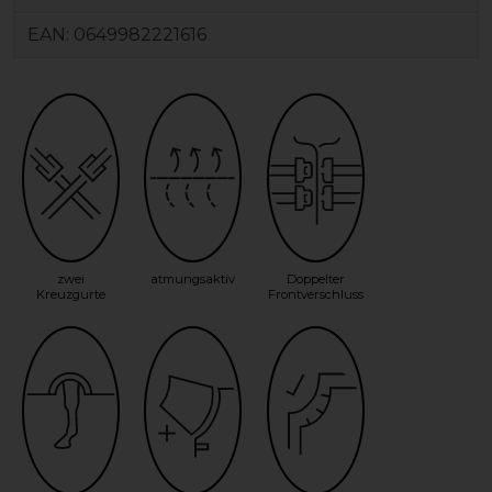
EAN:
0649982221616
zwei
atmungsaktiv
Doppelter
Kreuzgurte
Frontverschluss