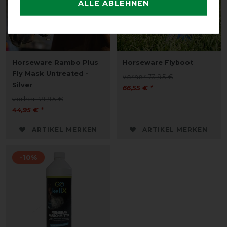
ALLE ABLEHNEN
Horseware Rambo Plus
Horseware Flyboot
Fly Mask Untreated -
vorher 73,95 €
Silver
66,55 € *
vorher 49,95 €
44,95 € *
ARTIKEL MERKEN
ARTIKEL MERKEN
-10%