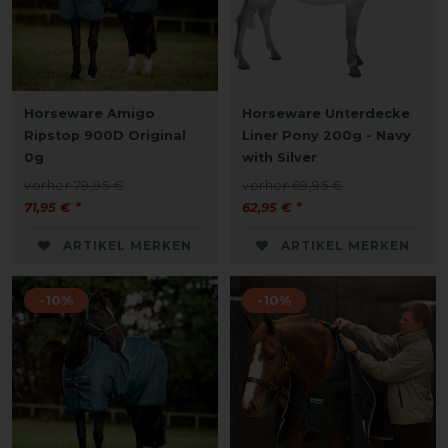
Horseware Amigo
Horseware Unterdecke
Ripstop 900D Original
Liner Pony 200g - Navy
0g
with Silver
vorher 79,95 €
vorher 69,95 €
71,95 € *
62,95 € *
ARTIKEL MERKEN
ARTIKEL MERKEN
-10%
-10%