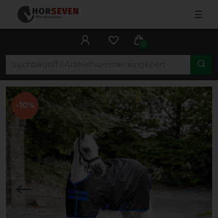
☰
0
-10%