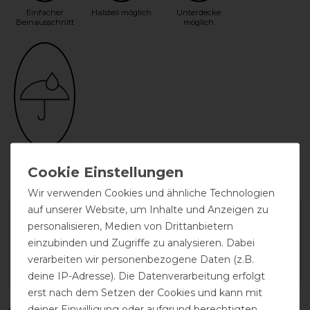
Einfacher
Halsteil möglich
Unterdecke
Beinausschnitt
möglich
wasserdicht
Wir verwenden Cookies und ähnliche Technologien
auf unserer Website, um Inhalte und Anzeigen zu
Herstellergarantie
personalisieren, Medien von Drittanbietern
einzubinden und Zugriffe zu analysieren. Dabei
verarbeiten wir personenbezogene Daten (z.B.
Wasch- und Pflegehinweis
deine IP-Adresse). Die Datenverarbeitung erfolgt
erst nach dem Setzen der Cookies und kann mit
deiner Einwilligung oder aufgrund berechtigten