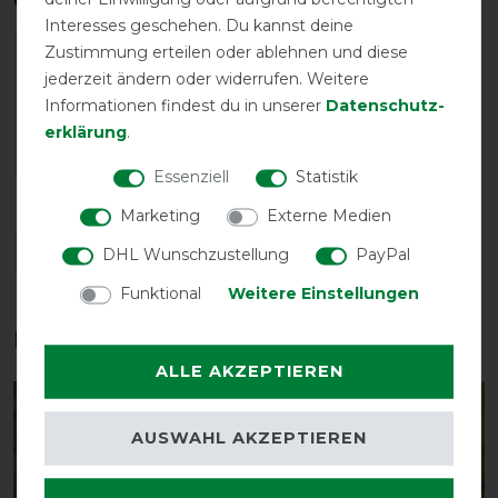
Qualitätsstufen
Interesses geschehen. Du kannst deine
Zustimmung erteilen oder ablehnen und diese
jederzeit ändern oder widerrufen. Weitere
Informationen findest du in unserer
Daten­schutz­
erklärung
.
Essenziell
Statistik
Reißfestigkeit
Wasserdichtigkeit
Marketing
Externe Medien
DETAILS ZUR PRODUKTSICHERHEIT
DHL Wunschzustellung
PayPal
Funktional
Weitere Einstellungen
Das perfekte Zubehör für dich
ALLE AKZEPTIEREN
-10%
-10%
AUSWAHL AKZEPTIEREN