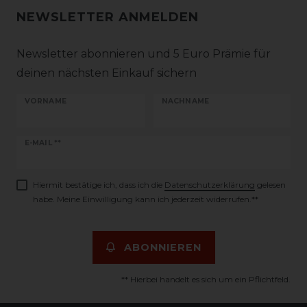
NEWSLETTER ANMELDEN
Newsletter abonnieren und 5 Euro Prämie für
deinen nächsten Einkauf sichern
VORNAME
NACHNAME
Newsletter
E-MAIL **
Honig
Hiermit bestätige ich, dass ich die
Daten­schutz­erklärung
gelesen
habe. Meine Einwilligung kann ich jederzeit widerrufen.**
ABONNIEREN
** Hierbei handelt es sich um ein Pflichtfeld.