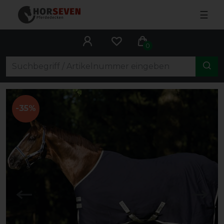
☰
0
-35%