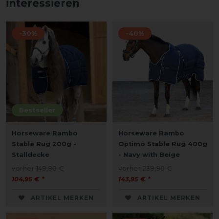
interessieren
-30%
-40%
Bestseller
Horseware Rambo
Horseware Rambo
Stable Rug 200g -
Optimo Stable Rug 400g
Stalldecke
- Navy with Beige
vorher 149,90 €
vorher 239,90 €
104,95 € *
143,95 € *
ARTIKEL MERKEN
ARTIKEL MERKEN