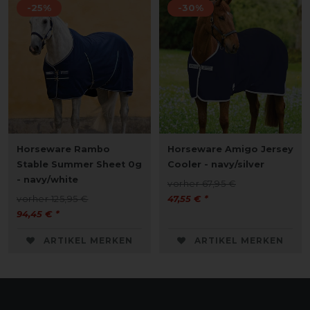
-25%
-30%
Horseware Rambo
Horseware Amigo Jersey
Stable Summer Sheet 0g
Cooler - navy/silver
- navy/white
vorher 67,95 €
vorher 125,95 €
47,55 € *
94,45 € *
ARTIKEL MERKEN
ARTIKEL MERKEN