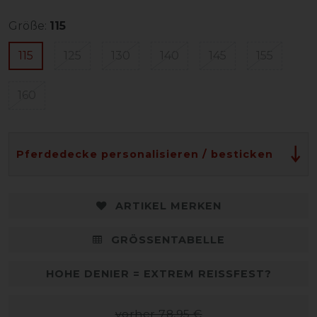
Größe:
115
115
125
130
140
145
155
160
Pferdedecke personalisieren / besticken
ARTIKEL MERKEN
GRÖSSENTABELLE
HOHE DENIER = EXTREM REISSFEST?
vorher 78,95 €