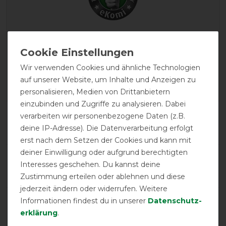
EXCELLENT
Horseware Amigo Stable
Wir verwenden Cookies und ähnliche Technologien
Sheet 0g- navy/silver
auf unserer Website, um Inhalte und Anzeigen zu
personalisieren, Medien von Drittanbietern
einzubinden und Zugriffe zu analysieren. Dabei
Product Reviews
verarbeiten wir personenbezogene Daten (z.B.
5
deine IP-Adresse). Die Datenverarbeitung erfolgt
erst nach dem Setzen der Cookies und kann mit
deiner Einwilligung oder aufgrund berechtigten
Product Rating
Interesses geschehen. Du kannst deine
5
/
5
Zustimmung erteilen oder ablehnen und diese
jederzeit ändern oder widerrufen. Weitere
Informationen findest du in unserer
Daten­schutz­
product experience
erklärung
.