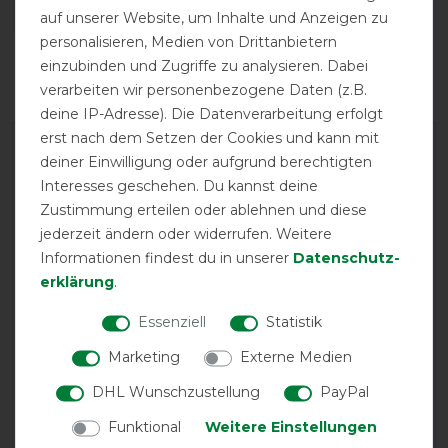
auf unserer Website, um Inhalte und Anzeigen zu
personalisieren, Medien von Drittanbietern
Reißfestigkeit
Wasserdichtigkeit
einzubinden und Zugriffe zu analysieren. Dabei
verarbeiten wir personenbezogene Daten (z.B.
deine IP-Adresse). Die Datenverarbeitung erfolgt
erst nach dem Setzen der Cookies und kann mit
deiner Einwilligung oder aufgrund berechtigten
Interesses geschehen. Du kannst deine
Zustimmung erteilen oder ablehnen und diese
jederzeit ändern oder widerrufen. Weitere
Informationen findest du in unserer
Daten­schutz­
EXCELLENT
erklärung
.
Horseware Amigo Super
Essenziell
Statistik
Bravo Plus Medium 250g -
Black
Marketing
Externe Medien
DHL Wunschzustellung
PayPal
Product Reviews
Funktional
Weitere Einstellungen