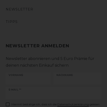
NEWSLETTER
TIPPS
NEWSLETTER ANMELDEN
Newsletter abonnieren und 5 Euro Prämie für
deinen nächsten Einkauf sichern
VORNAME
NACHNAME
Newsletter
E-MAIL **
Honig
Hiermit bestätige ich, dass ich die
Daten­schutz­erklärung
gelesen