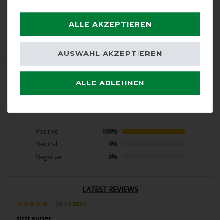
2
ALLE AKZEPTIEREN
Product Rating
5
/
5
AUSWAHL AKZEPTIEREN
product experience
ALLE ABLEHNEN
calculated from 2 customer reviews
Positive
100%
Neutral
0%
Negative
0%
LATEST REVIEWS
18.11.2021
sitzt super