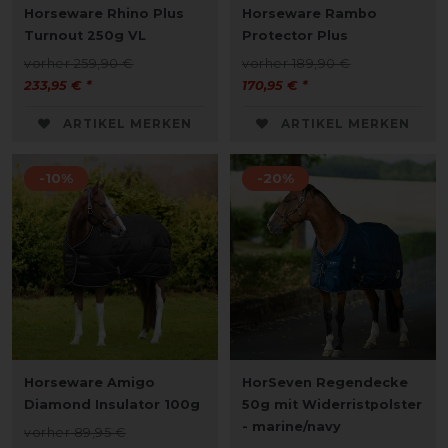
Horseware Rhino Plus
Horseware Rambo
Turnout 250g VL
Protector Plus
vorher 259,90 €
vorher 189,90 €
233,95 € *
170,95 € *
ARTIKEL MERKEN
ARTIKEL MERKEN
-10%
-20%
Horseware Amigo
HorSeven Regendecke
Diamond Insulator 100g
50g mit Widerristpolster
- marine/navy
vorher 89,95 €