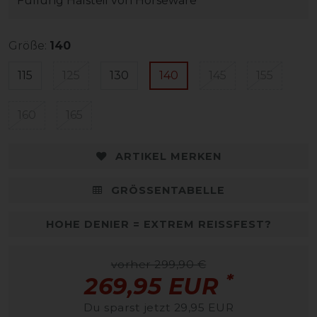
Füllung Halsteil von Horseware
Größe:
140
115
125
130
140
145
155
160
165
ARTIKEL MERKEN
GRÖSSENTABELLE
HOHE DENIER = EXTREM REISSFEST?
vorher 299,90 €
*
269,95 EUR
Du sparst jetzt 29,95 EUR