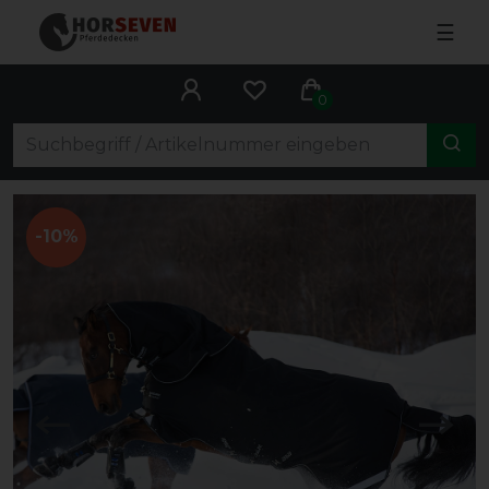
☰
0
-10%