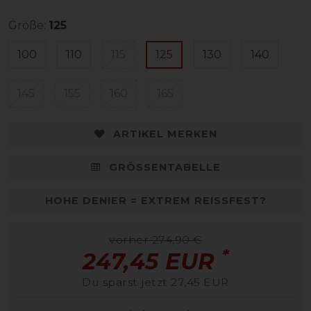
Größe:
125
100
110
115
125
130
140
145
155
160
165
ARTIKEL MERKEN
GRÖSSENTABELLE
HOHE DENIER = EXTREM REISSFEST?
vorher 274,90 €
*
247,45 EUR
Du sparst jetzt 27,45 EUR