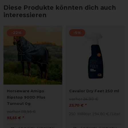
Diese Produkte könnten dich auch
interessieren
-22%
-5%
Horseware Amigo
Cavalor Dry Feet 250 ml
Ripstop 900D Plus
vorher 24,90 €
Turnout 0g
23,70 € *
vorher 119,95 €
250
Milliliter
| 94,80 € / Liter
93,55 € *