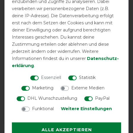
einzubinden und Zugriffe zu analysieren. Dabei
verarbeiten wir personenbezogene Daten (z.B.
Positive
100%
deine IP-Adresse). Die Datenverarbeitung erfolgt
Neutral
0%
erst nach dem Setzen der Cookies und kann mit
Negative
0%
deiner Einwilligung oder aufgrund berechtigten
Interesses geschehen. Du kannst deine
Zustimmung erteilen oder ablehnen und diese
LATEST REVIEWS
jederzeit ändern oder widerrufen. Weitere
03.11.2024
Informationen findest du in unserer
Daten­schutz­
Bestes Produkt, dessen Qualität einfach nie enttäuscht.
erklärung
.
Essenziell
Statistik
20.12.2021
Die Decke ist großzügig geschnitten, also auf jeden Fall
Marketing
Externe Medien
zwischen zwei Größen immer die kleinere wählen. Gute
DHL Wunschzustellung
PayPal
Passform und hält schön warm. Kein verrutschen und
für kältere Tage und geschorene Pferde mit Liner-
Funktional
Weitere Einstellungen
System hervorragend nutzbar.
ALLE AKZEPTIEREN