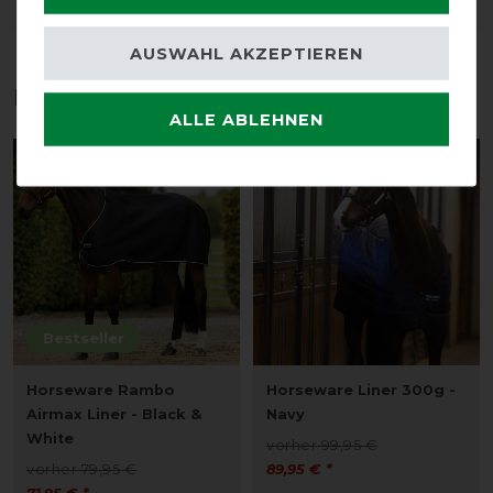
DETAILS ZUR PRODUKTSICHERHEIT
AUSWAHL AKZEPTIEREN
Das perfekte Zubehör für dich
ALLE ABLEHNEN
-10%
-10%
Bestseller
Horseware Rambo
Horseware Liner 300g -
Airmax Liner - Black &
Navy
White
vorher 99,95 €
vorher 79,95 €
89,95 € *