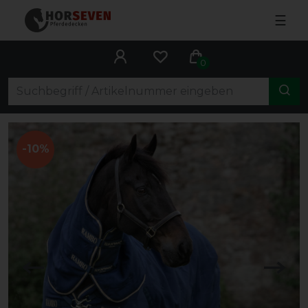
☰
0
-10%