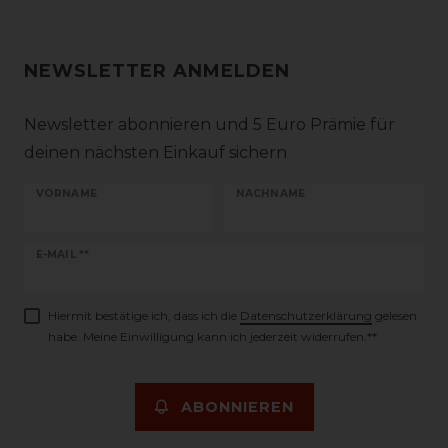
NEWSLETTER ANMELDEN
Newsletter abonnieren und 5 Euro Prämie für
deinen nächsten Einkauf sichern
VORNAME
NACHNAME
Newsletter
E-MAIL **
Honig
Hiermit bestätige ich, dass ich die
Daten­schutz­erklärung
gelesen
habe. Meine Einwilligung kann ich jederzeit widerrufen.**
ABONNIEREN