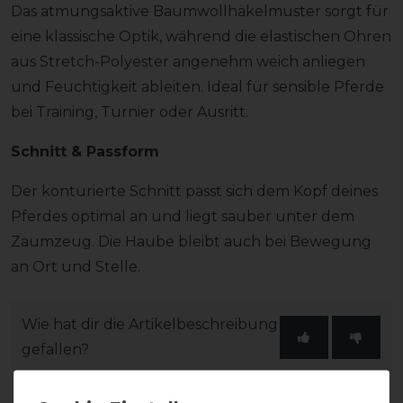
Das atmungsaktive Baumwollhäkelmuster sorgt für
eine klassische Optik, während die elastischen Ohren
aus Stretch-Polyester angenehm weich anliegen
und Feuchtigkeit ableiten. Ideal für sensible Pferde
bei Training, Turnier oder Ausritt.
Schnitt & Passform
Der konturierte Schnitt passt sich dem Kopf deines
Pferdes optimal an und liegt sauber unter dem
Zaumzeug. Die Haube bleibt auch bei Bewegung
an Ort und Stelle.
Wie hat dir die Artikelbeschreibung
gefallen?