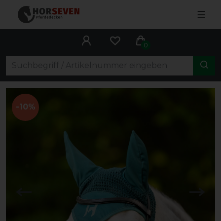
☰
0
-10%