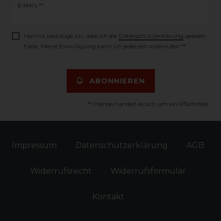
Newsletter
E-MAIL **
Honig
Hiermit bestätige ich, dass ich die
Daten­schutz­erklärung
gelesen
habe. Meine Einwilligung kann ich jederzeit widerrufen.**
ABONNIEREN
** Hierbei handelt es sich um ein Pflichtfeld.
Impressum
Daten­schutz­erklärung
AGB
Widerrufs­recht
Widerrufs­formular
Kontakt