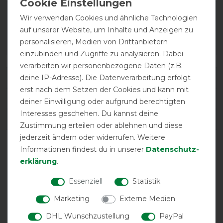
Wir verwenden Cookies und ähnliche Technologien
auf unserer Website, um Inhalte und Anzeigen zu
personalisieren, Medien von Drittanbietern
einzubinden und Zugriffe zu analysieren. Dabei
verarbeiten wir personenbezogene Daten (z.B.
deine IP-Adresse). Die Datenverarbeitung erfolgt
Varianten-ID:
80938
erst nach dem Setzen der Cookies und kann mit
SKU:
DEHC12-GG00-HO
deiner Einwilligung oder aufgrund berechtigten
Interesses geschehen. Du kannst deine
EAN:
0649982645252
Zustimmung erteilen oder ablehnen und diese
jederzeit ändern oder widerrufen. Weitere
Informationen findest du in unserer
Daten­schutz­
erklärung
.
Essenziell
Statistik
Marketing
Externe Medien
DHL Wunschzustellung
PayPal