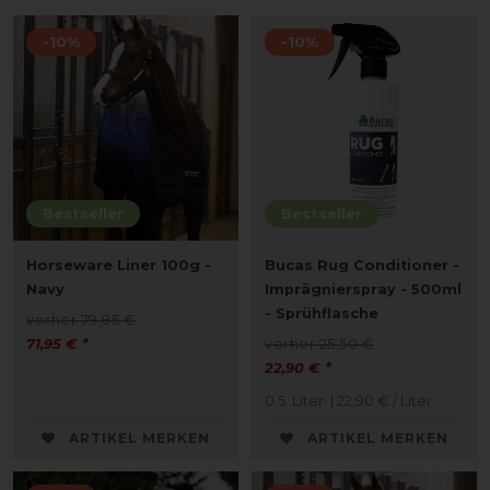
-10%
-10%
Bestseller
Bestseller
Horseware Liner 100g -
Bucas Rug Conditioner -
Navy
Imprägnierspray - 500ml
- Sprühflasche
vorher 79,95 €
71,95 € *
vorher 25,50 €
22,90 € *
0.5
Liter
| 22,90 € / Liter
ARTIKEL MERKEN
ARTIKEL MERKEN