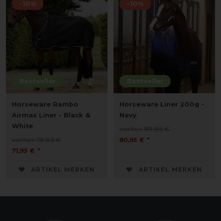
-10%
-10%
Bestseller
Bestseller
Horseware Rambo
Horseware Liner 200g -
Airmax Liner - Black &
Navy
White
vorher 89,95 €
vorher 79,95 €
80,95 € *
71,95 € *
ARTIKEL MERKEN
ARTIKEL MERKEN