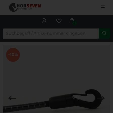
☰
0
-10%