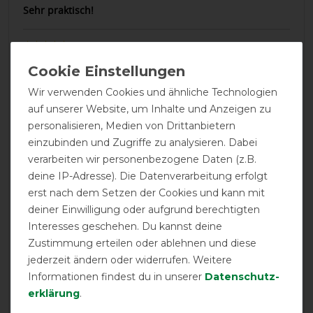
Sehr praktisch!
06.01.2025
Perfekt!
Wir verwenden Cookies und ähnliche Technologien
20.08.2023
auf unserer Website, um Inhalte und Anzeigen zu
erfüllt seinen Zweck
personalisieren, Medien von Drittanbietern
einzubinden und Zugriffe zu analysieren. Dabei
24.07.2023
verarbeiten wir personenbezogene Daten (z.B.
zum Glück können Verschleissteile nachbestellt werden
deine IP-Adresse). Die Datenverarbeitung erfolgt
erst nach dem Setzen der Cookies und kann mit
deiner Einwilligung oder aufgrund berechtigten
26.03.2023
Interesses geschehen. Du kannst deine
Kaufe ich mittlerweile zu jeder Decke dazu, sind einfach
Zustimmung erteilen oder ablehnen und diese
die besten.
jederzeit ändern oder widerrufen. Weitere
Informationen findest du in unserer
Daten­schutz­
16.03.2023
erklärung
.
Langer Versand. Artikel ok