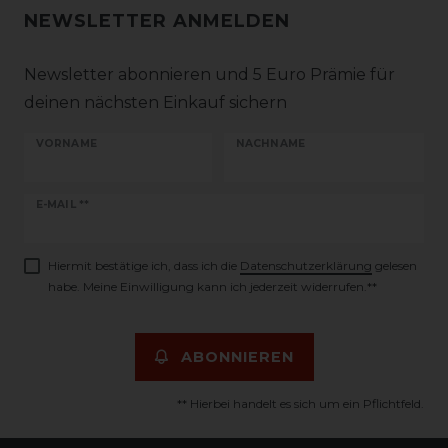
NEWSLETTER ANMELDEN
Newsletter abonnieren und 5 Euro Prämie für
deinen nächsten Einkauf sichern
VORNAME
NACHNAME
Newsletter
E-MAIL **
Honig
Hiermit bestätige ich, dass ich die
Daten­schutz­erklärung
gelesen
habe. Meine Einwilligung kann ich jederzeit widerrufen.**
ABONNIEREN
** Hierbei handelt es sich um ein Pflichtfeld.