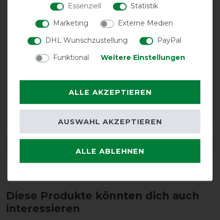
Essenziell
Statistik
02.12.2022
Marketing
Externe Medien
Sehr gut zu reinigen
DHL Wunschzustellung
PayPal
23.10.2022
Funktional
Weitere Einstellungen
Praktisch und gut.
ALLE AKZEPTIEREN
LOAD MORE REVIEWS ON THIS PRODUCT>
AUSWAHL AKZEPTIEREN
DETAILS ZUR PRODUKTSICHERHEIT
ALLE ABLEHNEN
Diese Produkte könnten dich auch
interessieren