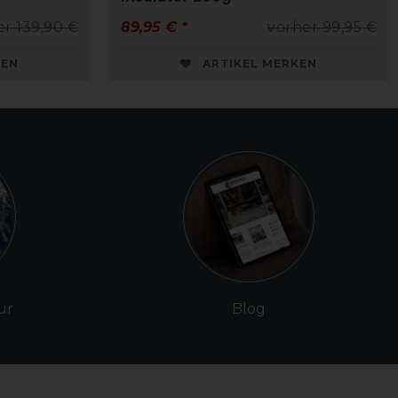
er 139,90 €
89,95 € *
vorher 99,95 €
KEN
ARTIKEL MERKEN
ur
Blog