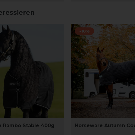
eressieren
-10%
e Rambo Stable 400g
Horseware Autumn Coo