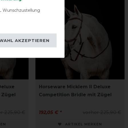
 Wunschzustellung
WAHL AKZEPTIEREN
Deluxe
Horseware Micklem II Deluxe
t Zügel
Competition Bridle mit Zügel
r 225,90 €
192,05 € *
vorher 225,90 €
KEN
ARTIKEL MERKEN