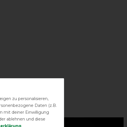
igen zu personalisieren,
personenbezogene Daten (z.B.
 mit deiner Einwilligung
der ablehnen und diese
-15%
­erklärung
.