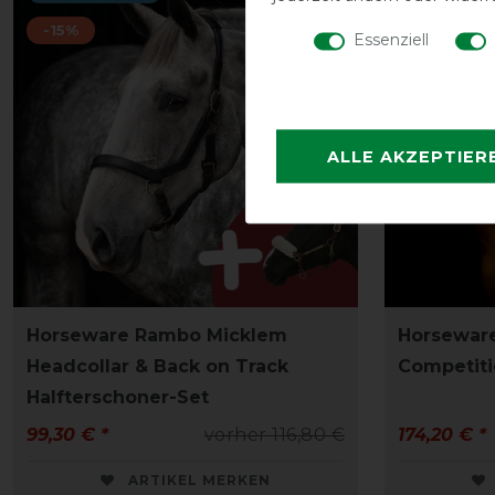
-15%
Essenziell
ALLE AKZEPTIER
Horseware Rambo Micklem
Horseware
Headcollar & Back on Track
Competiti
Halfterschoner-Set
99,30 € *
vorher 116,80 €
174,20 € *
ARTIKEL MERKEN