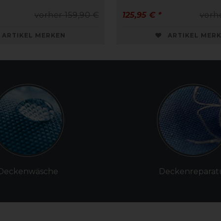
vorher 159,90 €
125,95 € *
vorh
ARTIKEL MERKEN
ARTIKEL MER
Deckenwäsche
Deckenreparat