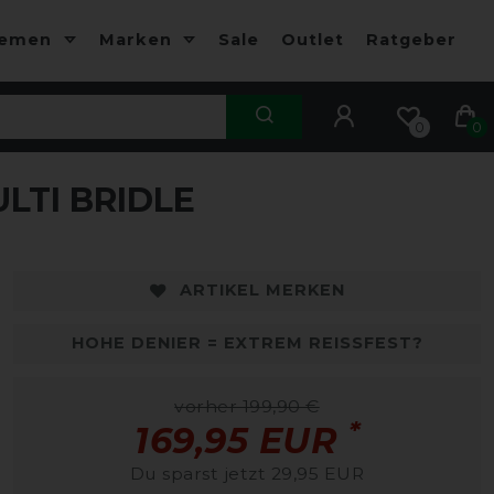
hemen
Marken
Sale
Outlet
Ratgeber
0
0
LTI BRIDLE
ARTIKEL MERKEN
HOHE DENIER = EXTREM REISSFEST?
vorher 199,90 €
*
169,95 EUR
Du sparst jetzt 29,95 EUR