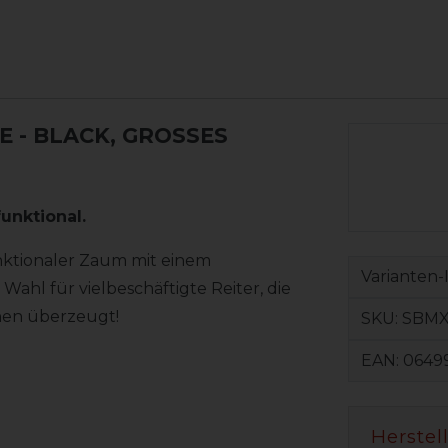
E
- BLACK, GROSSES W
unktional.
unktionaler Zaum mit einem
Varianten-
Wahl für vielbeschäftigte Reiter, die
nen überzeugt!
SKU:
SBMX
EAN:
0649
Herstel