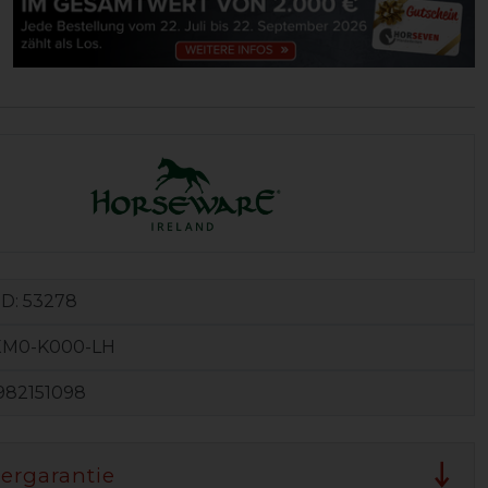
ID:
53278
M0-K000-LH
982151098
lergarantie