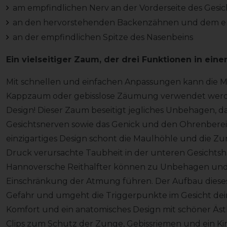
am empfindlichen Nerv an der Vorderseite des Gesich
an den hervorstehenden Backenzähnen und dem e
an der empfindlichen Spitze des Nasenbeins
Ein vielseitiger Zaum, der drei Funktionen in ein
Mit schnellen und einfachen Anpassungen kann die M
Kappzaum oder gebisslose Zäumung verwendet werden 
Design! Dieser Zaum beseitigt jegliches Unbehagen, d
Gesichtsnerven sowie das Genick und den Ohrenberei
einzigartiges Design schont die Maulhöhle und die Z
Druck verursachte Taubheit in der unteren Gesichtshäl
Hannoversche Reithalfter können zu Unbehagen und i
Einschränkung der Atmung führen. Der Aufbau dieses
Gefahr und umgeht die Triggerpunkte im Gesicht dein
Komfort und ein anatomisches Design mit schöner Ästh
Clips zum Schutz der Zunge, Gebissriemen und ein K