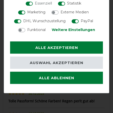
Essenziell
Statistik
Product Rating
4.3
/
5
Marketing
Externe Medien
DHL Wunschzustellung
PayPal
product experience
Funktional
Weitere Einstellungen
calculated from 4 customer reviews
ALLE AKZEPTIEREN
Positive
75%
AUSWAHL AKZEPTIEREN
Neutral
0%
Negative
25%
ALLE ABLEHNEN
LATEST REVIEWS
30.12.2023
Tolle Passform! Schöne Farben! Regen perlt gut ab!