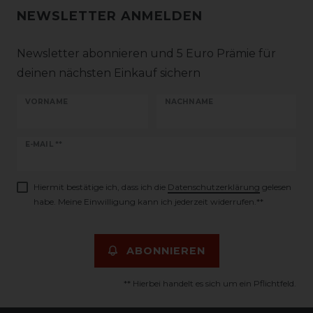
NEWSLETTER ANMELDEN
Newsletter abonnieren und 5 Euro Prämie für
deinen nächsten Einkauf sichern
VORNAME
NACHNAME
Newsletter
E-MAIL **
Honig
Hiermit bestätige ich, dass ich die
Daten­schutz­erklärung
gelesen
habe. Meine Einwilligung kann ich jederzeit widerrufen.**
ABONNIEREN
** Hierbei handelt es sich um ein Pflichtfeld.