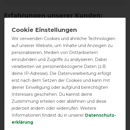
Wir verwenden Cookies und ähnliche Technologien
auf unserer Website, um Inhalte und Anzeigen zu
personalisieren, Medien von Drittanbietern
einzubinden und Zugriffe zu analysieren. Dabei
GOOD
verarbeiten wir personenbezogene Daten (z.B.
deine IP-Adresse). Die Datenverarbeitung erfolgt
Horseware Mio Stable Sheet
erst nach dem Setzen der Cookies und kann mit
0g - Navy/Red - Stalldecke
deiner Einwilligung oder aufgrund berechtigten
Interesses geschehen. Du kannst deine
Zustimmung erteilen oder ablehnen und diese
jederzeit ändern oder widerrufen. Weitere
Product Reviews
Informationen findest du in unserer
Daten­schutz­
4
erklärung
.