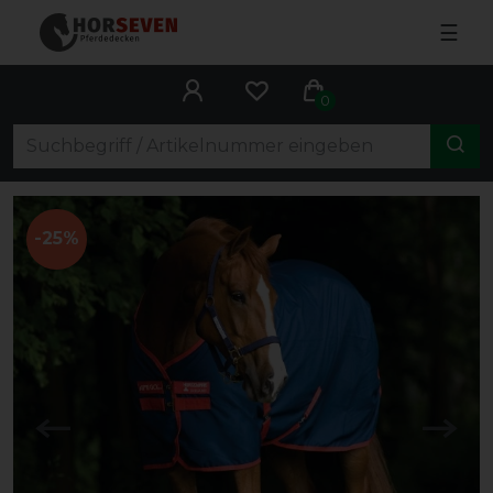
☰
0
-25%