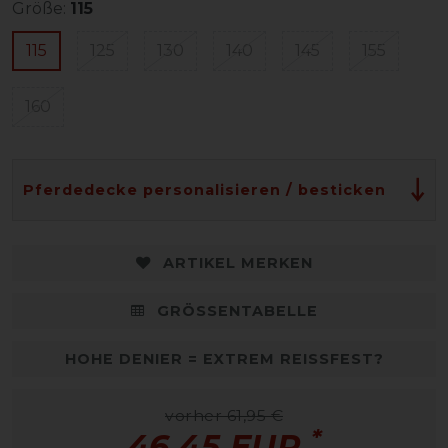
Größe:
115
115
125
130
140
145
155
160
Pferdedecke personalisieren / besticken
ARTIKEL MERKEN
GRÖSSENTABELLE
HOHE DENIER = EXTREM REISSFEST?
vorher 61,95 €
*
46,45 EUR