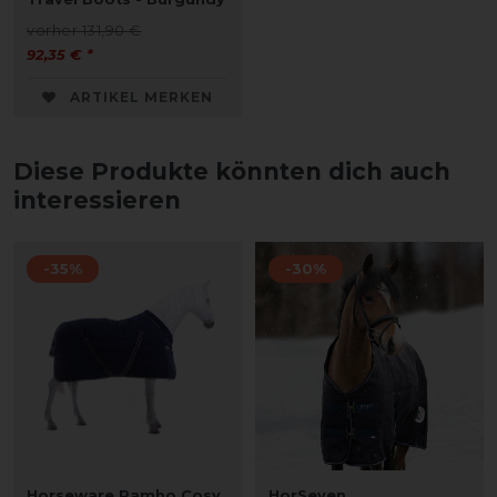
vorher 131,90 €
92,35 € *
ARTIKEL MERKEN
Diese Produkte könnten dich auch
interessieren
-35%
-30%
Horseware Rambo Cosy
HorSeven