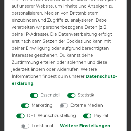
auf unserer Website, um Inhalte und Anzeigen zu
personalisieren, Medien von Drittanbietern
product experience
einzubinden und Zugriffe zu analysieren. Dabei
verarbeiten wir personenbezogene Daten (z.B.
deine IP-Adresse). Die Datenverarbeitung erfolgt
calculated from 2 customer reviews
erst nach dem Setzen der Cookies und kann mit
Positive
100%
deiner Einwilligung oder aufgrund berechtigten
Interesses geschehen. Du kannst deine
Neutral
0%
Zustimmung erteilen oder ablehnen und diese
Negative
0%
jederzeit ändern oder widerrufen. Weitere
Informationen findest du in unserer
Daten­schutz­
LATEST REVIEWS
erklärung
.
13.03.2022
Essenziell
Statistik
sitzt super am Pferd, leicht abzubürsten - Schmutz fällt
Marketing
Externe Medien
ab. Ein toller Verschluß vorn , wo keine Einengung am
Pferd entsteht. Leichte Kritik - Der
DHL Wunschzustellung
PayPal
Schweitriemenverschluß ist schon nach ein paar 'Tagen
zersplittert, da Kunststoff.
Funktional
Weitere Einstellungen