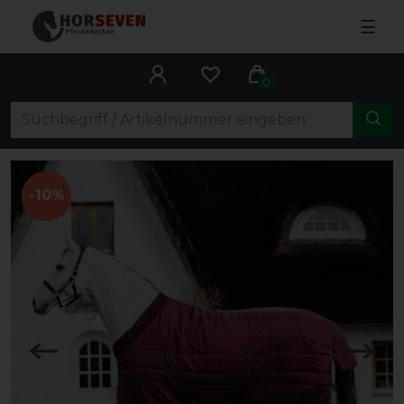
☰
0
-10%