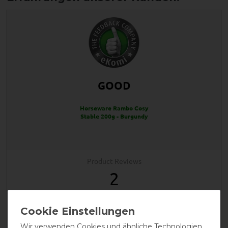
GOOD
Horseware Rambo Cosy
Stable 200g - Burgundy
Product Reviews
2
Product Rating
4
/
5
Wir verwenden Cookies und ähnliche Technologien