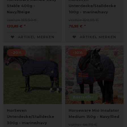
Stable 400g -
Unterdecke/Stalldecke
Navy/Beige
100g - marine/navy
vorher 185,90 €
vorher 109,95 €
120,85 € *
76,95 € *
ARTIKEL MERKEN
ARTIKEL MERKEN
-20%
-10%
Bestseller
HorSeven
Horseware Mio Insulator
Unterdecke/Stalldecke
Medium 150g - Navy/Red
300g - marine/navy
vorher 64,95 €