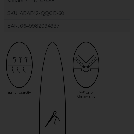
Varianten-ID:
43458
SKU:
ABAE42-QQGB-60
EAN:
0649982094937
atmungsaktiv
V-Front-
Verschluss