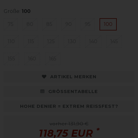
Größe:
100
75
80
85
90
95
100
110
115
125
130
140
145
155
160
165
ARTIKEL MERKEN
GRÖSSENTABELLE
HOHE DENIER = EXTREM REISSFEST?
vorher 131,90 €
*
118,75 EUR