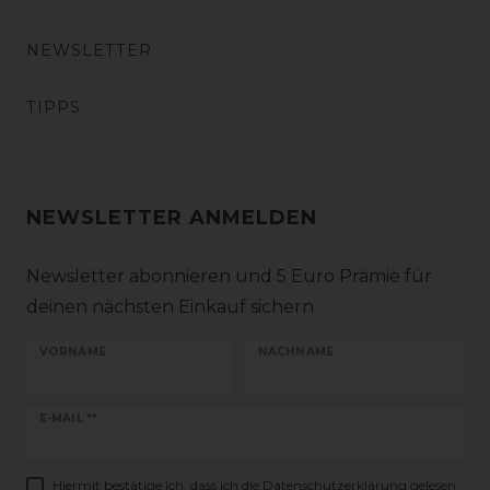
NEWSLETTER
TIPPS
NEWSLETTER ANMELDEN
Newsletter abonnieren und 5 Euro Prämie für
deinen nächsten Einkauf sichern
VORNAME
NACHNAME
Newsletter
E-MAIL **
Honig
Hiermit bestätige ich, dass ich die
Daten­schutz­erklärung
gelesen