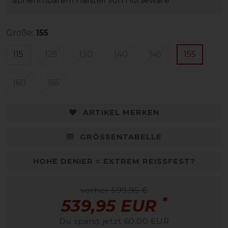
abnehmbarem Halsteil von Horseware
Größe:
155
115
125
130
140
145
155
160
165
ARTIKEL MERKEN
GRÖSSENTABELLE
HOHE DENIER = EXTREM REISSFEST?
vorher 599,95 €
*
539,95 EUR
Du sparst jetzt 60,00 EUR