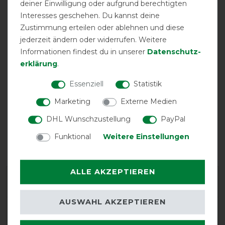
deiner Einwilligung oder aufgrund berechtigten
Interesses geschehen. Du kannst deine
Zustimmung erteilen oder ablehnen und diese
atmungsaktiv
Halsteil
Halsteil möglich
inklusive
jederzeit ändern oder widerrufen. Weitere
Informationen findest du in unserer
Daten­schutz­
erklärung
.
Essenziell
Statistik
Marketing
Externe Medien
DHL Wunschzustellung
PayPal
Funktional
Weitere Einstellungen
Unterdecke
V-Front-
wasserdicht
möglich
Verschluss
ALLE AKZEPTIEREN
Herstellergarantie
AUSWAHL AKZEPTIEREN
Wasch- und Pflegehinweis