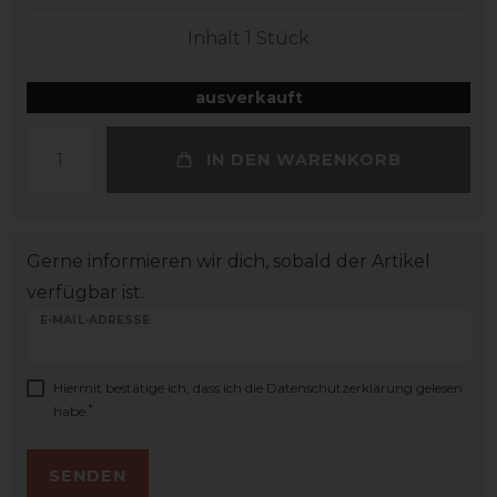
Inhalt
1
Stück
ausverkauft
IN DEN WARENKORB
Gerne informieren wir dich, sobald der Artikel
verfügbar ist.
E-MAIL-ADRESSE
Hiermit bestätige ich, dass ich die
Daten­schutz­erklärung
gelesen
*
habe.
SENDEN