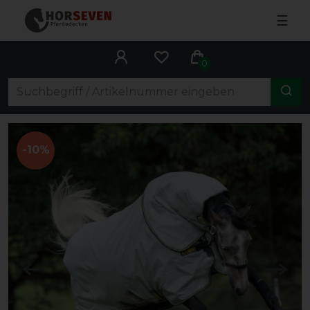
☰
0
-10%