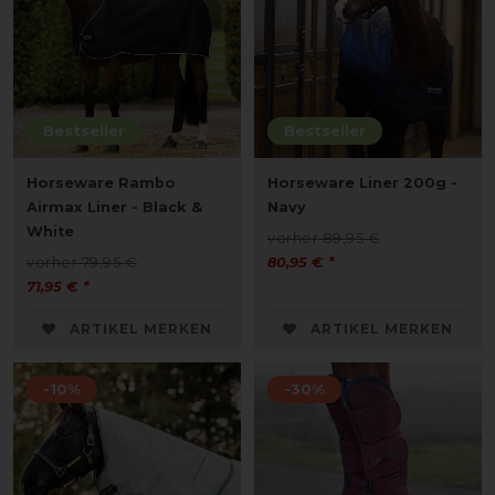
Bestseller
Bestseller
Horseware Rambo
Horseware Liner 200g -
Airmax Liner - Black &
Navy
White
vorher 89,95 €
vorher 79,95 €
80,95 € *
71,95 € *
ARTIKEL MERKEN
ARTIKEL MERKEN
-10%
-30%