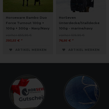
Horseware Rambo Duo
HorSeven
Force Turnout 100g +
Unterdecke/Stalldecke
100g + 300g - Navy/Navy
100g - marine/navy
vorher 655,95 €
vorher 109,95 €
393,55 € *
76,95 € *
ARTIKEL MERKEN
ARTIKEL MERKEN