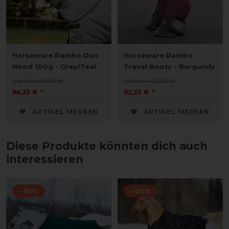
Horseware Rambo Duo
Horseware Rambo
Hood 100g - Grey/Teal
Travel Boots - Burgundy
vorher 95,95 €
vorher 131,90 €
86,35 € *
92,35 € *
ARTIKEL MERKEN
ARTIKEL MERKEN
Diese Produkte könnten dich auch
interessieren
-10%
-20%