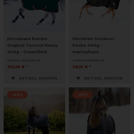
Horseware Rambo
HorSeven Outdoor-
Original Turnout Heavy
Decke 400g -
400g - Green/Red
marine/navy
vorher 339,90 €
vorher 149,90 €
305,95 € *
119,95 € *
ARTIKEL MERKEN
ARTIKEL MERKEN
-40%
-30%