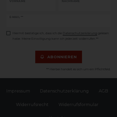
VORNAME
NACHNAME
Newsletter
E-MAIL **
Honig
Hiermit bestätige ich, dass ich die
Daten­schutz­erklärung
gelesen
habe. Meine Einwilligung kann ich jederzeit widerrufen.**
ABONNIEREN
** Hierbei handelt es sich um ein Pflichtfeld.
Impressum
Daten­schutz­erklärung
AGB
Widerrufs­recht
Widerrufs­formular