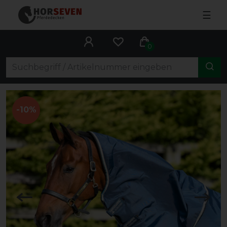
☰
0
-10%