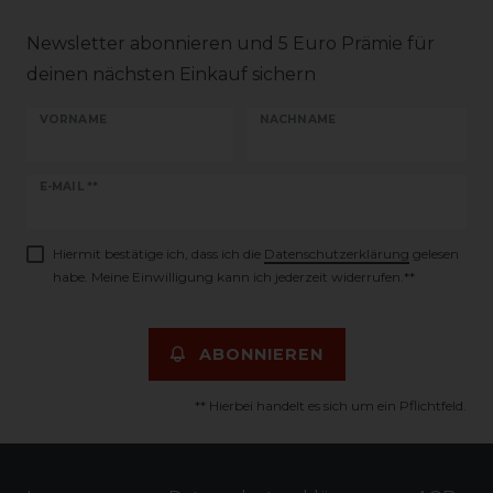
Newsletter abonnieren und 5 Euro Prämie für
deinen nächsten Einkauf sichern
VORNAME
NACHNAME
Newsletter
E-MAIL **
Honig
Hiermit bestätige ich, dass ich die
Daten­schutz­erklärung
gelesen
habe. Meine Einwilligung kann ich jederzeit widerrufen.**
ABONNIEREN
** Hierbei handelt es sich um ein Pflichtfeld.