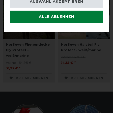
AUSWAHL AKZEPTIEREN
ALLE ABLEHNEN
HorSeven Fliegendecke
HorSeven Halsteil Fly
Fly Protect -
Protect - weiß/marine
weiß/marine
vorher 17,90 €
vorher 64,95 €
14,35 € *
51,95 € *
ARTIKEL MERKEN
ARTIKEL MERKEN