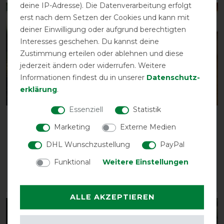
deine IP-Adresse). Die Datenverarbeitung erfolgt
-20%
-20%
erst nach dem Setzen der Cookies und kann mit
deiner Einwilligung oder aufgrund berechtigten
Interesses geschehen. Du kannst deine
Zustimmung erteilen oder ablehnen und diese
jederzeit ändern oder widerrufen. Weitere
Informationen findest du in unserer
Daten­schutz­
erklärung
.
Bestseller
Essenziell
Statistik
HorSeven Regendecke
HorSeven Fleecedecke
Marketing
Externe Medien
50g mit Widerristpolster
mit Widerristpolster-
- marine/navy
marine/navy
DHL Wunschzustellung
PayPal
vorher 129,90 €
vorher 54,90 €
Funktional
Weitere Einstellungen
103,95 € *
43,90 € *
ARTIKEL MERKEN
ARTIKEL MERKEN
ALLE AKZEPTIEREN
-20%
-20%