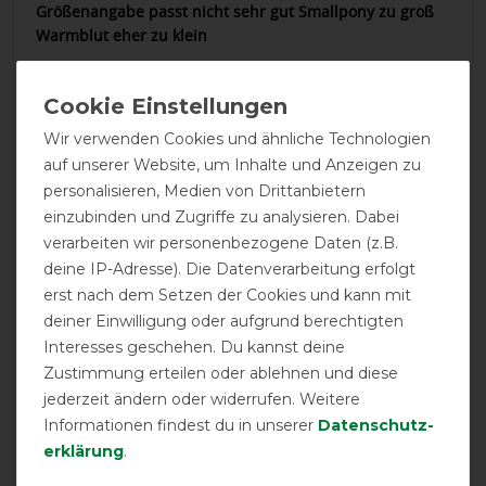
Größenangabe passt nicht sehr gut Smallpony zu groß
Warmblut eher zu klein
01.08.2025
Super Passform, super Qualität! Mein großer Holsteiner
Wir verwenden Cookies und ähnliche Technologien
trägt Größe "Warmblut" und die Form passt (fast)
auf unserer Website, um Inhalte und Anzeigen zu
optimal. Die Maske ist ihr Geld absolut wert! Der
personalisieren, Medien von Drittanbietern
Abstand der Maske zu den Augen ist bestens. Die
Verarbeitung der Nähte ist sehr hochwertig. Meine
einzubinden und Zugriffe zu analysieren. Dabei
Sorge bzgl. des Augenabstandshalters aus Metall war
verarbeiten wir personenbezogene Daten (z.B.
völlig unbegründet, da es sich um eine sehr stabile und
deine IP-Adresse). Die Datenverarbeitung erfolgt
dennoch weiche Paspel handelt.
erst nach dem Setzen der Cookies und kann mit
deiner Einwilligung oder aufgrund berechtigten
18.04.2025
Interesses geschehen. Du kannst deine
Zustimmung erteilen oder ablehnen und diese
Beim ersten Mal hatte mein Pferd Angst mit der Mütze.
Das Nasenstück habe ich sofort entfernt. Die Mütze fällt
jederzeit ändern oder widerrufen. Weitere
zu groß aus, aber das wusste noch von meiner letzten
Informationen findest du in unserer
Daten­schutz­
Bestellung. Pony passt meiner Volkblutstute.
erklärung
.