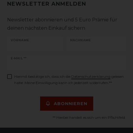
NEWSLETTER ANMELDEN
Newsletter abonnieren und 5 Euro Prämie für
deinen nächsten Einkauf sichern
VORNAME
NACHNAME
Newsletter
E-MAIL **
Honig
Hiermit bestätige ich, dass ich die
Daten­schutz­erklärung
gelesen
habe. Meine Einwilligung kann ich jederzeit widerrufen.**
ABONNIEREN
** Hierbei handelt es sich um ein Pflichtfeld.