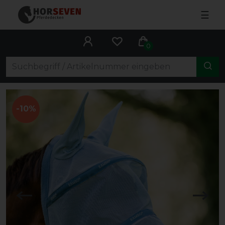
☰
0
-10%