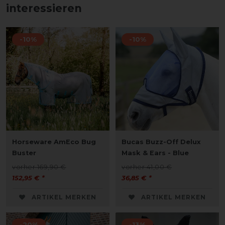
interessieren
-10%
-10%
Horseware AmEco Bug
Bucas Buzz-Off Delux
Buster
Mask & Ears - Blue
vorher 169,90 €
vorher 41,00 €
152,95 € *
36,85 € *
ARTIKEL MERKEN
ARTIKEL MERKEN
-20%
-13%