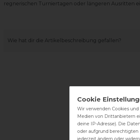
regnerischen Turniertagen oder längeren Ausritten ein
Wie hat dir die Artikelbeschreibung gefallen?
Wir verwenden Cookies und ä
Medien von Drittanbietern e
deine IP-Adresse). Die Date
oder aufgrund berechtigten
jederzeit ändern oder widerr