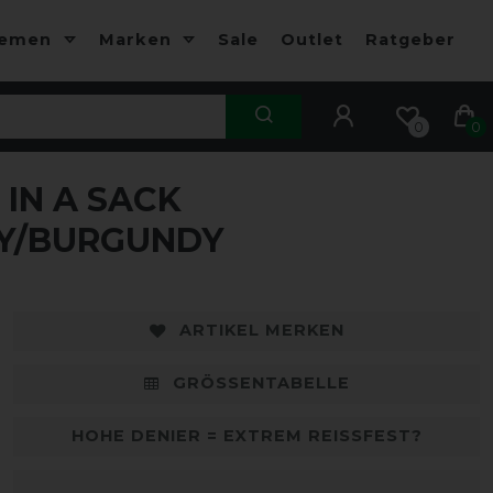
hemen
Marken
Sale
Outlet
Ratgeber
0
0
IN A SACK
-10%
-
VY/BURGUNDY
ARTIKEL MERKEN
GRÖSSENTABELLE
HOHE DENIER = EXTREM REISSFEST?