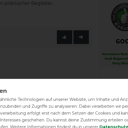
 praktischer Begleiter.
GO
Horseware Ramb
Sack Regenrei
Navy/Bu
LATEST R
hnliche Technologien auf unserer Website, um Inhalte und Anze
inzubinden und Zugriffe zu analysieren. Dabei verarbeiten wir 
nverarbeitung erfolgt erst nach dem Setzen der Cookies und kann
Absolut
 Interesses geschehen. Du kannst deine Zustimmung erteilen o
über de
ufen. Weitere Informationen findest du in unserer
Daten­schutz