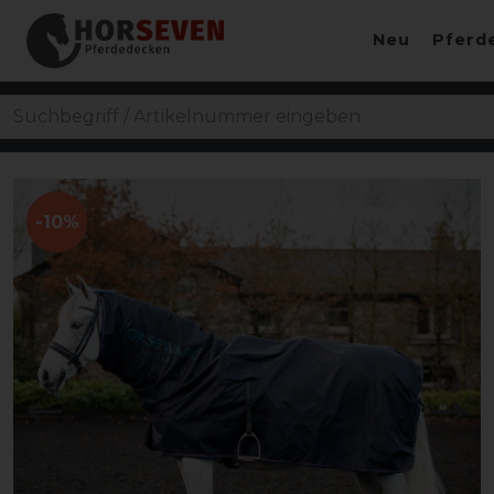
Neu
Pferd
-10%