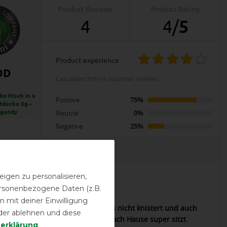
Product Reviews
Product Rating
4
4
/
5
product experience
OD
calculated from 4 customer reviews
o Mack in a
Positive
75%
tdecke 0g -
rgundy
Neutral
0%
Negative
25%
EVIEWS
igen zu personalisieren,
personenbezogene Daten (z.B.
07.10.2024
 mit deiner Einwilligung
 Regendicht! Leichtes Material das nicht knistert und auch
der ablehnen und diese
r Abschwitzdecke auf dem Weg nach Hause super sitzt.
­erklärung
.