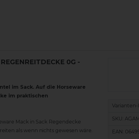
REGENREITDECKE 0G -
antel im Sack. Auf die Horseware
ke im praktischen
Varianten-
SKU:
AGAM
rseware Mack in Sack Regendecke
reiten als wenn nichts gewesen wäre.
EAN:
0649