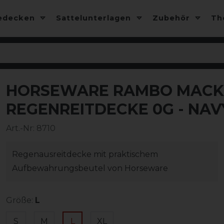
edecken
Sattelunterlagen
Zubehör
T
HORSEWARE RAMBO MACK 
-10%
REGENREITDECKE 0G - NA
Art.-Nr:
8710
Regenausreitdecke mit praktischem
Aufbewahrungsbeutel von Horseware
Größe:
L
S
M
L
XL