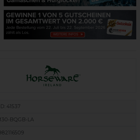
ID:
41537
30-BQGB-LA
982116509