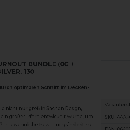
RNOUT BUNDLE (0G +
LVER, 130
urch optimalen Schnitt im Decken-
Varianten-
e nicht nur groß in Sachen Design,
 dein großes Pferd entwickelt wurde, um
SKU:
AAAF0
ßergewöhnliche Bewegungsfreiheit zu
EAN:
0649