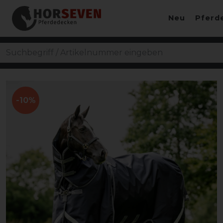
Neu
Pferd
-10%