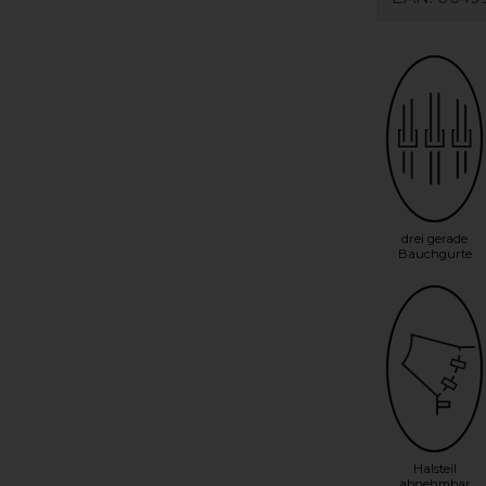
drei gerade
Bauchgurte
Halsteil
abnehmbar