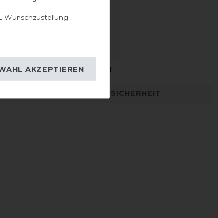
 Wunschzustellung
WAHL AKZEPTIEREN
igkeit
Wasserdichtigkeit
DETAILS ZUR PRODUKTSICHERHEIT