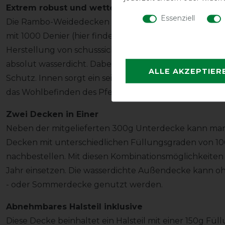
Extrem robust und wetterfest!
Essenziell
Die Rambo-Weidedecken glänzen durch den verarbeitete
mit 1000 Denier (hier finden Sie unsere
Infos zum The
Herstellung von schusssicheren Westen verwendet). Di
absolut wasserdicht. Dabei ist die Decke sehr atmung
ALLE AKZEPTIER
Schutz. Innen sorgt ein seidenweiches, atmungsaktives
das Wohlbefinden des Pferdes.
Zwei Decken in Einer
Neben der mitgelieferten 300g Unterdecke kann man
Decken mit unterschiedlichen Füllungsgraden von 10
nachbestellen. Mit diesen Kombinationsmöglichkeite
Jahr einsetzen. Die wasserdichte Außendecke kann o
- oder Sommerdecke genutzt werden.
Abnehmbares Halsteil inklusive
Diese Decke beinhaltet ein Halsteil mit einer 150g Füllu