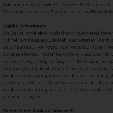
links und rechts des Widerrists an der Decke befestigt
Edelstahlösen verschließen das Halsteil am Pferdehal
Stabile Befestigung
Die Decke ist mit einer dreifachen größenverstellb
Schnellverschluss aus Edelstahl ausgestattet. Durch 
Bauchgurte zur Reinigung oder Reparatur abnehmen
aus speziellem Kunststoff hergestellt. Diese brechen,
der Bauchbegurtung verfängt. Ein klares Sicherheitsp
Vorne sorgt der patentierter V-Front Verschluss mit s
Karabinerbefestigungen für exzellenten Halt und gi
an Brust und Hals. Die Decke ist mit einem abnehmba
Karabinerbefestigung bestückt. Die Schweifschnur ist
einfacher reinigen.
Sicher in der dunklen Jahreszeit