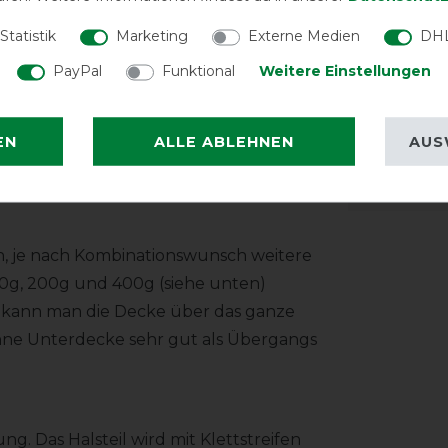
Statistik
Marketing
Externe Medien
DHL
n Spezialstoff: das ballistische Nylon
PayPal
Funktional
Weitere Einstellungen
ma Denier
) Faden (wird sonst bei der
eser Stoff ist extrem reißfest und
saktiv und bietet so dem Pferd besten
EN
ALLE ABLEHNEN
AUS
Reißfest
 und antistatisches Polyesterfutter für
, je nach Kombinationswunsch weitere
0g, 200g und 400g (siehe unten)
n kann man die Decke über das ganze
hne Unterdecke sehr gut als Übergangs
ng. Das Halsteil wird mit Klettstreifen