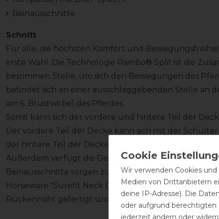
Beinausschnitte
Schnitt
Für alle, die höchsten Komfort und Bewegungsfreiheit 
erste Wahl. Die Technologie Rambo® Split ist die Z
bestimmen Stelle, um sich den Bewegungen des Pfer
befindet sich an einer ausschlaggebenden Stelle an de
am 6. Brustwirbel des Pferdes.
Somit kann sich der vordere und hintere Teil der D
Der vordere Teil der Decke kann sich mit der Schul
der hintere Teil der Decke fest in Position bleibt.
Außerdem verfügt die Decke über die patentierten "Le
Wir verwenden Cookies und ä
Beinausschnitte sorgen zusätzlich für gute Bewegung
Medien von Drittanbietern e
Horseware "Surefit Neck Design" sorgt für optimalen S
deine IP-Adresse). Die Date
Rückennaht gefertigt und hat einen langen Schweifla
oder aufgrund berechtigten
jederzeit ändern oder widerr