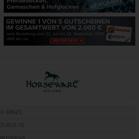
ID:
69523
1-BJJI-72
982199045