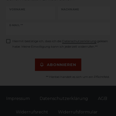
VORNAME
NACHNAME
Newsletter
E-MAIL **
Honig
Hiermit bestätige ich, dass ich die
Daten­schutz­erklärung
gelesen
habe. Meine Einwilligung kann ich jederzeit widerrufen.**
ABONNIEREN
** Hierbei handelt es sich um ein Pflichtfeld.
Impressum
Daten­schutz­erklärung
AGB
Widerrufs­recht
Widerrufs­formular