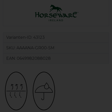
Varianten-ID:
43123
SKU:
AAAANA-GR00-SM
EAN:
0649982088028