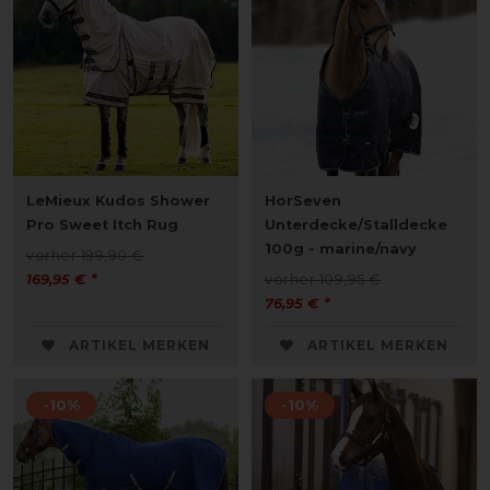
LeMieux Kudos Shower
HorSeven
Pro Sweet Itch Rug
Unterdecke/Stalldecke
100g - marine/navy
vorher 199,90 €
169,95 € *
vorher 109,95 €
76,95 € *
ARTIKEL MERKEN
ARTIKEL MERKEN
-10%
-10%