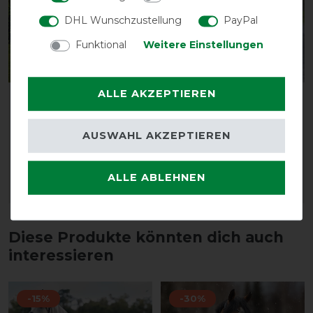
DHL Wunschzustellung
PayPal
Funktional
Weitere Einstellungen
ALLE AKZEPTIEREN
Horseware Rambo Duo
Horseware Rambo
Force Turnout 100g +
Airmax Cooler Disc
100g + 300g - Navy/Navy
Front - Burgundy
AUSWAHL AKZEPTIEREN
vorher 655,95 €
vorher 108,95 €
393,55 € *
98,05 € *
ALLE ABLEHNEN
ARTIKEL MERKEN
ARTIKEL MERKEN
Diese Produkte könnten dich auch
interessieren
-15%
-30%