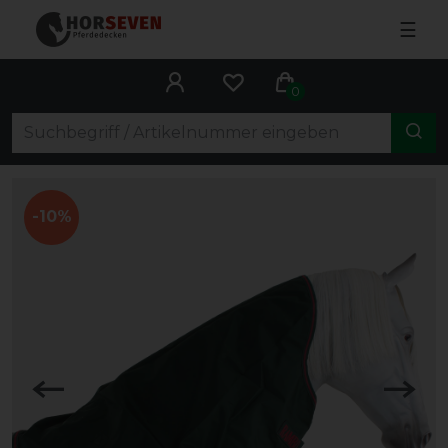
☰
0
-10%