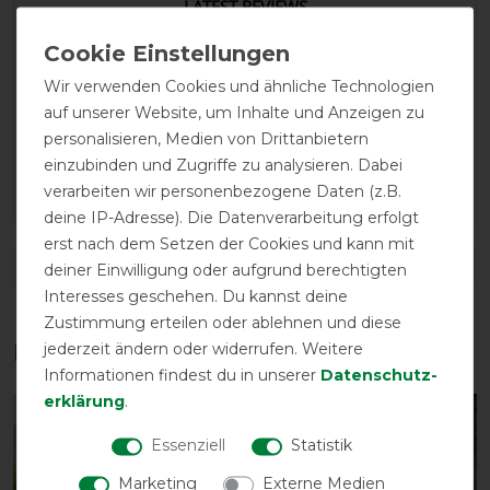
LATEST REVIEWS
14.01.2022
Top horseware Qualität
Wir verwenden Cookies und ähnliche Technologien
auf unserer Website, um Inhalte und Anzeigen zu
25.11.2021
personalisieren, Medien von Drittanbietern
Sehr schöne Farbe und Top Qualität und Passform wie
einzubinden und Zugriffe zu analysieren. Dabei
von Horseware gewohnt.
verarbeiten wir personenbezogene Daten (z.B.
deine IP-Adresse). Die Datenverarbeitung erfolgt
erst nach dem Setzen der Cookies und kann mit
DETAILS ZUR PRODUKTSICHERHEIT
deiner Einwilligung oder aufgrund berechtigten
Interesses geschehen. Du kannst deine
Zustimmung erteilen oder ablehnen und diese
jederzeit ändern oder widerrufen. Weitere
Das perfekte Zubehör für dich
Informationen findest du in unserer
Daten­schutz­
erklärung
.
-40%
-10%
Essenziell
Statistik
Marketing
Externe Medien