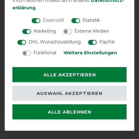
Informationen findest du in unserer
Daten­schutz­
erklärung
.
Essenziell
Statistik
Marketing
Externe Medien
Bestickung
möglich
DHL Wunschzustellung
PayPal
Funktional
Weitere Einstellungen
ALLE AKZEPTIEREN
AUSWAHL AKZEPTIEREN
UV-Schutz
V-Front-
Verschluss
ALLE ABLEHNEN
Herstellergarantie