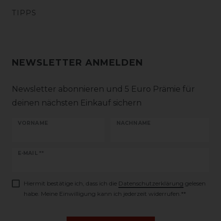
TIPPS
NEWSLETTER ANMELDEN
Newsletter abonnieren und 5 Euro Prämie für
deinen nächsten Einkauf sichern
VORNAME
NACHNAME
Newsletter
E-MAIL **
Honig
Hiermit bestätige ich, dass ich die
Daten­schutz­erklärung
gelesen
habe. Meine Einwilligung kann ich jederzeit widerrufen.**