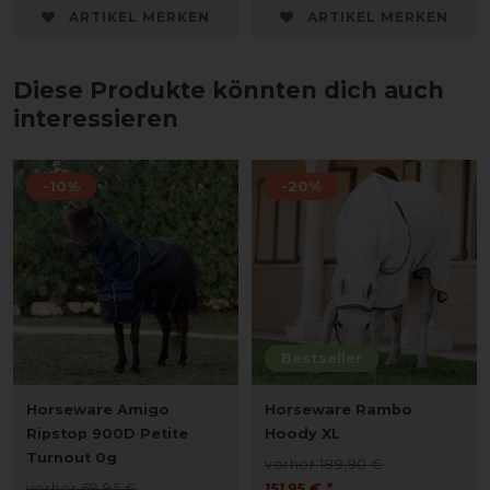
ARTIKEL MERKEN
ARTIKEL MERKEN
Diese Produkte könnten dich auch
interessieren
-10%
-20%
Bestseller
Horseware Amigo
Horseware Rambo
Ripstop 900D Petite
Hoody XL
Turnout 0g
vorher 189,90 €
vorher 69,95 €
151,95 € *