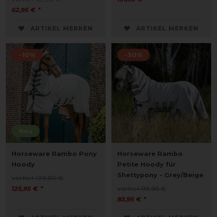
62,95 € *
ARTIKEL MERKEN
ARTIKEL MERKEN
-10%
-30%
Neu
Horseware Rambo Pony
Horseware Rambo
Hoody
Petite Hoody für
Shettypony - Grey/Beige
vorher 139,90 €
125,95 € *
vorher 119,95 €
83,95 € *