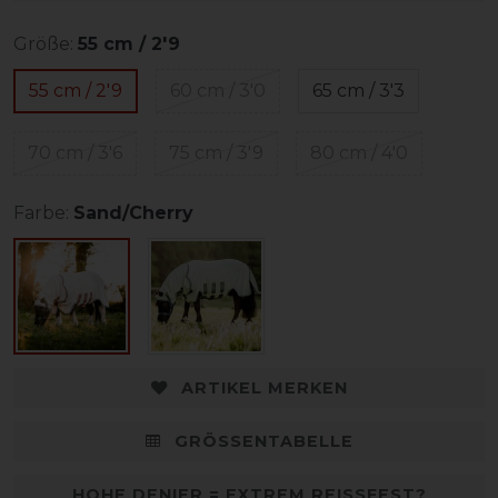
Größe:
55 cm / 2'9
55 cm / 2'9
60 cm / 3'0
65 cm / 3'3
70 cm / 3'6
75 cm / 3'9
80 cm / 4'0
Farbe:
Sand/Cherry
ARTIKEL MERKEN
GRÖSSENTABELLE
HOHE DENIER = EXTREM REISSFEST?