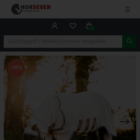
☰
0
-10%