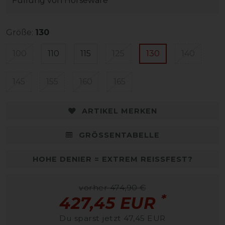
Füllung von Horseware
Größe:
130
100
110
115
125
130
140
145
155
160
165
ARTIKEL MERKEN
GRÖSSENTABELLE
HOHE DENIER = EXTREM REISSFEST?
vorher 474,90 €
*
427,45 EUR
Du sparst jetzt 47,45 EUR