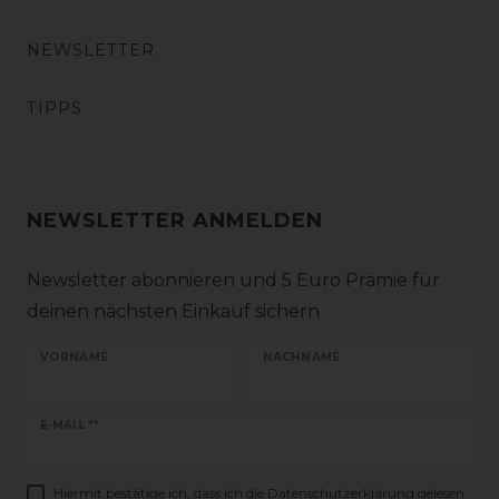
NEWSLETTER
TIPPS
NEWSLETTER ANMELDEN
Newsletter abonnieren und 5 Euro Prämie für
deinen nächsten Einkauf sichern
VORNAME
NACHNAME
Newsletter
E-MAIL **
Honig
Hiermit bestätige ich, dass ich die
Daten­schutz­erklärung
gelesen