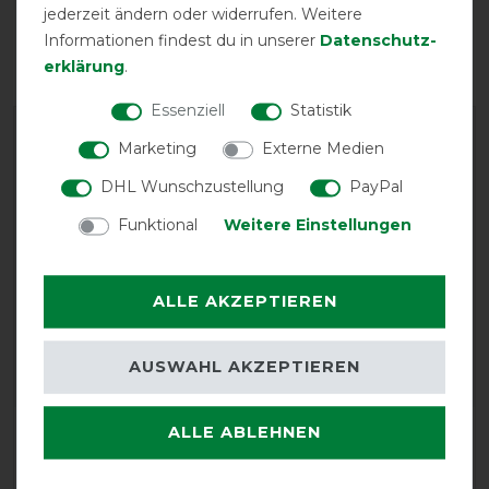
jederzeit ändern oder widerrufen. Weitere
Reißfestigkeit
Wasserdichtigkeit
Informationen findest du in unserer
Daten­schutz­
erklärung
.
Essenziell
Statistik
Marketing
Externe Medien
DHL Wunschzustellung
PayPal
Funktional
Weitere Einstellungen
EXCELLENT
ALLE AKZEPTIEREN
Horseware Rambo Supreme
Turnout Lite 50g -
Navy/Orange
AUSWAHL AKZEPTIEREN
ALLE ABLEHNEN
Product Reviews
5