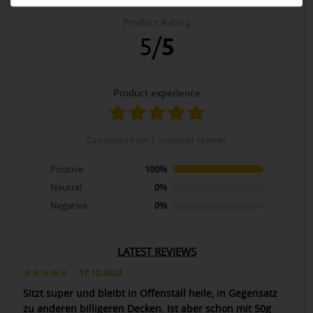
Product Rating
5
/
5
product experience
calculated from 5 customer reviews
Positive
100%
Neutral
0%
Negative
0%
LATEST REVIEWS
17.12.2024
Sitzt super und bleibt in Offenstall heile, in Gegensatz
zu anderen billigeren Decken. Ist aber schon mit 50g