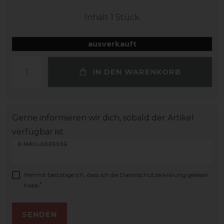
Inhalt
1
Stück
ausverkauft
IN DEN WARENKORB
Gerne informieren wir dich, sobald der Artikel
verfügbar ist.
E-MAIL-ADRESSE
Hiermit bestätige ich, dass ich die
Daten­schutz­erklärung
gelesen
*
habe.
SENDEN