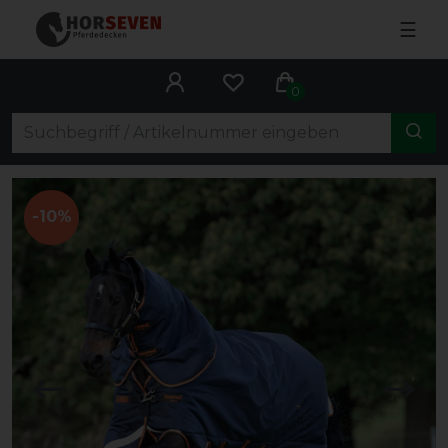
☰
0
-10%