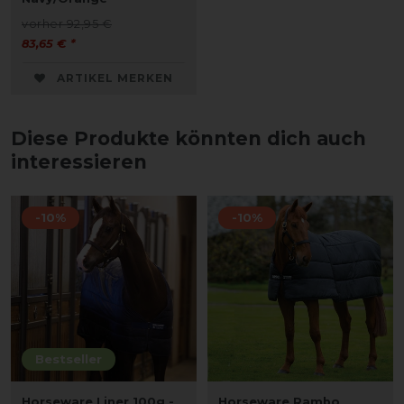
vorher 92,95 €
83,65 € *
ARTIKEL MERKEN
Diese Produkte könnten dich auch
interessieren
-10%
-10%
Bestseller
Horseware Liner 100g -
Horseware Rambo