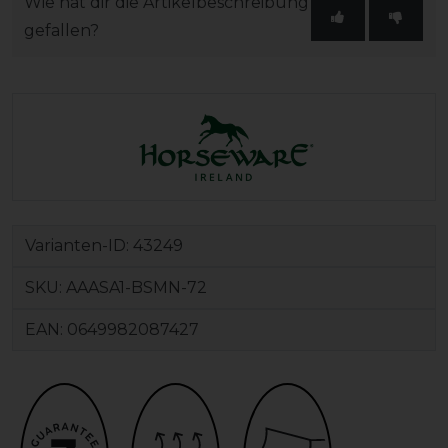
Wie hat dir die Artikelbeschreibung
gefallen?
Varianten-ID:
43249
SKU:
AAASA1-BSMN-72
EAN:
0649982087427