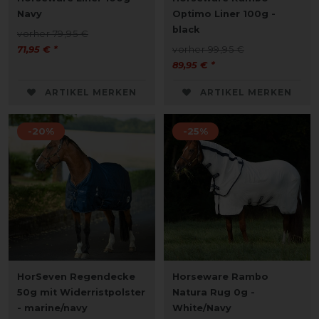
Navy
Optimo Liner 100g -
black
vorher 79,95 €
71,95 € *
vorher 99,95 €
89,95 € *
ARTIKEL MERKEN
ARTIKEL MERKEN
-20%
-25%
HorSeven Regendecke
Horseware Rambo
50g mit Widerristpolster
Natura Rug 0g -
- marine/navy
White/Navy