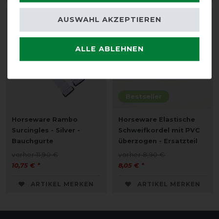
AUSWAHL AKZEPTIEREN
-10%
-10%
ALLE ABLEHNEN
Bestseller
Horseware Rambo
Horseware Elastische
Surcingles - Silver -
Schweifkordel mit PVC
Bauchgurte
überzogen - Ersatzteil
vorher 11,90 €
vorher 8,90 €
10,75 € *
8,05 € *
ARTIKEL MERKEN
ARTIKEL MERKEN