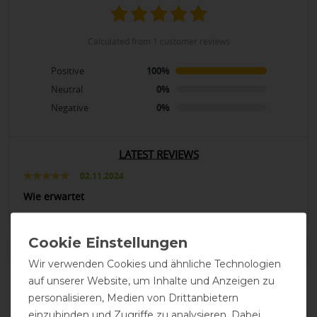
calculated from 1 customer reviews
Positive
100%
Neutral
0%
Negative
0%
LATEST REVIEWS
02.11.2024
Wie erwartet
DETAILS ZUR PRODUKTSICHERHEIT
Wir verwenden Cookies und ähnliche Technologien
auf unserer Website, um Inhalte und Anzeigen zu
personalisieren, Medien von Drittanbietern
einzubinden und Zugriffe zu analysieren. Dabei