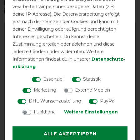
Diese Produkte könnten dich auch
verarbeiten wir personenbezogene Daten (z.B.
interessieren
deine IP-Adresse). Die Datenverarbeitung erfolgt
erst nach dem Setzen der Cookies und kann mit
deiner Einwilligung oder aufgrund berechtigten
-11%
-10%
Interesses geschehen. Du kannst deine
Zustimmung erteilen oder ablehnen und diese
jederzeit ändern oder widerrufen. Weitere
Informationen findest du in unserer
Daten­schutz­
erklärung
.
Essenziell
Statistik
Marketing
Externe Medien
Bucas Deluxe Tail Cord -
Horseware Rambo
DHL Wunschzustellung
PayPal
Schwarz
Surcingles - Navy -
Bauchgurte
vorher 7,00 €
Funktional
Weitere Einstellungen
6,25 € *
vorher 11,90 €
10,75 € *
ALLE AKZEPTIEREN
ARTIKEL MERKEN
ARTIKEL MERKEN