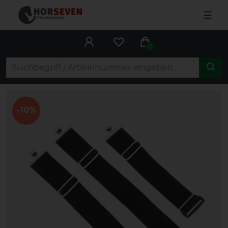
☰
0
-10%