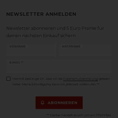
NEWSLETTER ANMELDEN
Newsletter abonnieren und 5 Euro Prämie für
deinen nächsten Einkauf sichern
VORNAME
NACHNAME
Newsletter
E-MAIL **
Honig
Hiermit bestätige ich, dass ich die
Daten­schutz­erklärung
gelesen
habe. Meine Einwilligung kann ich jederzeit widerrufen.**
ABONNIEREN
** Hierbei handelt es sich um ein Pflichtfeld.