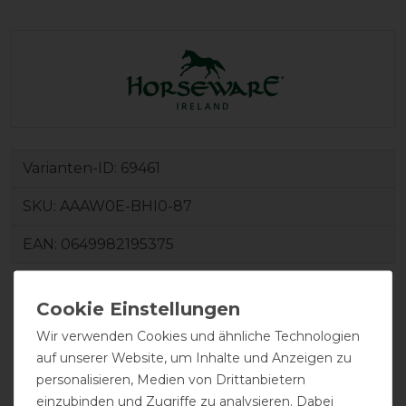
Varianten-ID:
69461
SKU:
AAAW0E-BHI0-87
EAN:
0649982195375
Wir verwenden Cookies und ähnliche Technologien
auf unserer Website, um Inhalte und Anzeigen zu
personalisieren, Medien von Drittanbietern
einzubinden und Zugriffe zu analysieren. Dabei