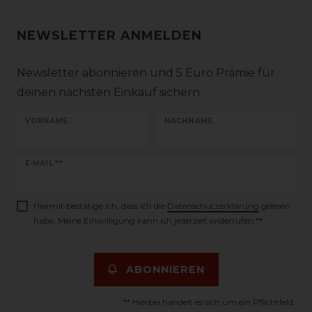
NEWSLETTER ANMELDEN
Newsletter abonnieren und 5 Euro Prämie für
deinen nächsten Einkauf sichern
VORNAME
NACHNAME
Newsletter
E-MAIL **
Honig
Hiermit bestätige ich, dass ich die
Daten­schutz­erklärung
gelesen
habe. Meine Einwilligung kann ich jederzeit widerrufen.**
ABONNIEREN
** Hierbei handelt es sich um ein Pflichtfeld.