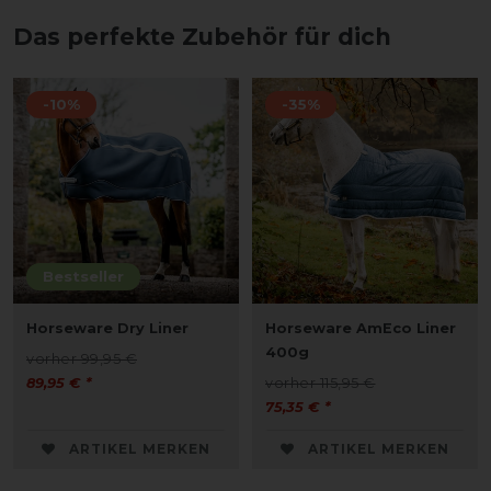
Das perfekte Zubehör für dich
-10%
-35%
Bestseller
Horseware Dry Liner
Horseware AmEco Liner
400g
vorher 99,95 €
89,95 € *
vorher 115,95 €
75,35 € *
ARTIKEL MERKEN
ARTIKEL MERKEN