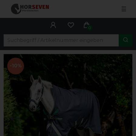
☰
0
-10%