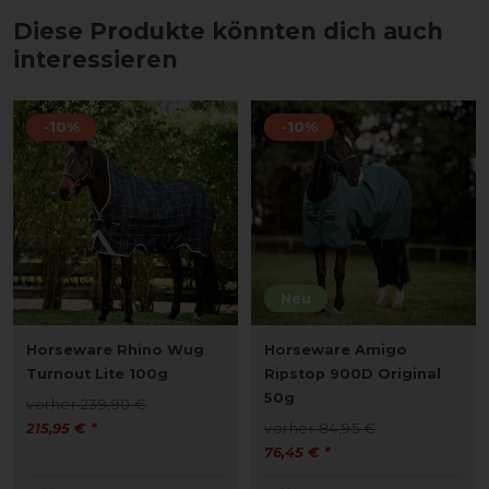
Diese Produkte könnten dich auch
interessieren
-10%
-10%
Neu
Horseware Rhino Wug
Horseware Amigo
Turnout Lite 100g
Ripstop 900D Original
50g
vorher 239,90 €
215,95 € *
vorher 84,95 €
76,45 € *