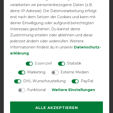
verarbeiten wir personenbezogene Daten (z.B.
deine IP-Adresse). Die Datenverarbeitung erfolgt
drei Kreuzgurte
atmungsaktiv
High Neck
erst nach dem Setzen der Cookies und kann mit
deiner Einwilligung oder aufgrund berechtigten
Interesses geschehen. Du kannst deine
Zustimmung erteilen oder ablehnen und diese
jederzeit ändern oder widerrufen. Weitere
Informationen findest du in unserer
Daten­schutz­
erklärung
.
Essenziell
Statistik
Sicherheits-
V-Front-
wasserdicht
Bauchgurte
Verschluss
Marketing
Externe Medien
DHL Wunschzustellung
PayPal
Funktional
Weitere Einstellungen
ALLE AKZEPTIEREN