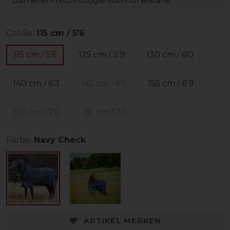
Barrieren-Technologie von Horseware
Größe:
115 cm / 5'6
115 cm / 5'6
125 cm / 5'9
130 cm / 6'0
140 cm / 6'3
145 cm / 6'6
155 cm / 6'9
160 cm / 7'0
165 cm / 7'3
Farbe:
Navy Check
ARTIKEL MERKEN