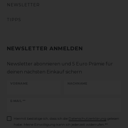
NEWSLETTER
TIPPS
NEWSLETTER ANMELDEN
Newsletter abonnieren und 5 Euro Prämie für
deinen nächsten Einkauf sichern
VORNAME
NACHNAME
Newsletter
E-MAIL **
Honig
Hiermit bestätige ich, dass ich die
Daten­schutz­erklärung
gelesen
habe. Meine Einwilligung kann ich jederzeit widerrufen.**