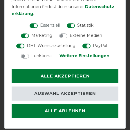
abnehmbar
Informationen findest du in unserer
Daten­schutz­
erklärung
.
Essenziell
Statistik
Marketing
Externe Medien
DHL Wunschzustellung
PayPal
Funktional
Weitere Einstellungen
Halsteil
Unterdecke
V-Front-
inklusive
möglich
Verschluss
ALLE AKZEPTIEREN
AUSWAHL AKZEPTIEREN
ALLE ABLEHNEN
wasserdicht
Doppelter
Beinausschnitt