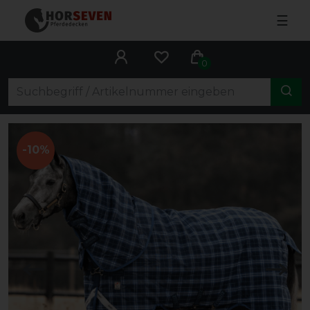
☰
0
-10%