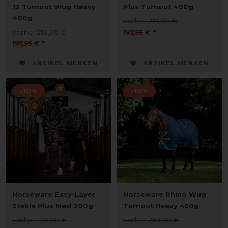
12 Turnout Wug Heavy
Plus Turnout 400g
400g
vorher 219,90 €
vorher 219,90 €
197,95 € *
197,95 € *
ARTIKEL MERKEN
ARTIKEL MERKEN
-10%
-10%
Horseware Easy-Layer
Horseware Rhino Wug
Stable Plus Med 200g
Turnout Heavy 450g
vorher 149,90 €
vorher 269,90 €