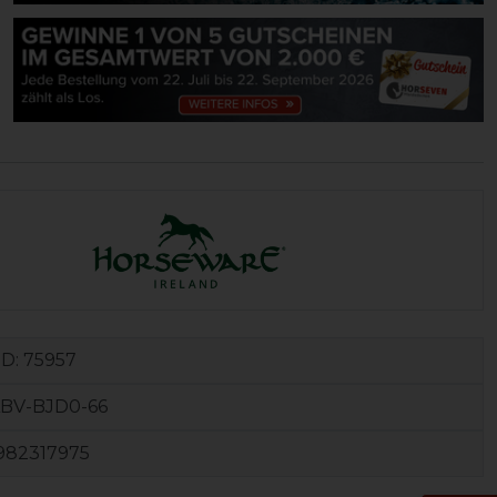
ID:
75957
BV-BJD0-66
982317975