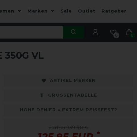
hemen
Marken
Sale
Outlet
Ratgeber
0
0
 350G VL
-10%
-
ARTIKEL MERKEN
GRÖSSENTABELLE
HOHE DENIER = EXTREM REISSFEST?
vorher 139,90 €
*
125,95 EUR