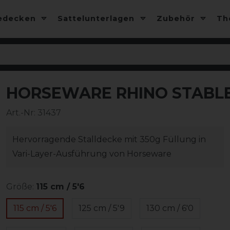
edecken
Sattelunterlagen
Zubehör
T
HORSEWARE RHINO STABLE
-10%
Art.-Nr:
31437
Hervorragende Stalldecke mit 350g Füllung in
Vari-Layer-Ausführung von Horseware
Größe:
115 cm / 5'6
115 cm / 5'6
125 cm / 5'9
130 cm / 6'0