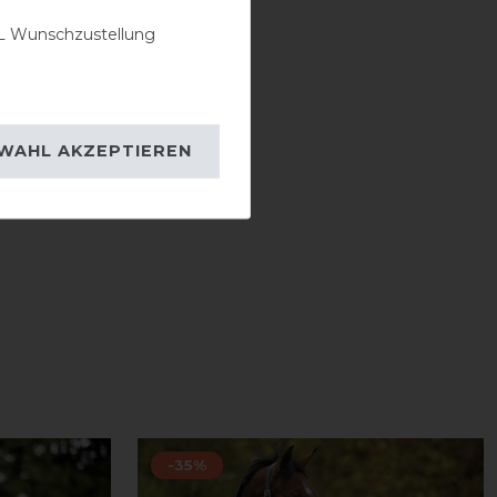
 Wunschzustellung
WAHL AKZEPTIEREN
-35%