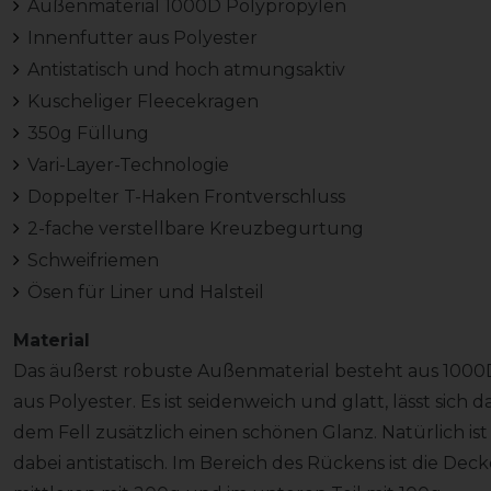
Außenmaterial 1000D Polypropylen
Innenfutter aus Polyester
Antistatisch und hoch atmungsaktiv
Kuscheliger Fleecekragen
350g Füllung
Vari-Layer-Technologie
Doppelter T-Haken Frontverschluss
2-fache verstellbare Kreuzbegurtung
Schweifriemen
Ösen für Liner und Halsteil
Material
Das äußerst robuste Außenmaterial besteht aus 1000
aus Polyester. Es ist seidenweich und glatt, lässt si
dem Fell zusätzlich einen schönen Glanz. Natürlich i
dabei antistatisch. Im Bereich des Rückens ist die Dec