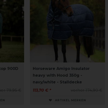
top 900D
Horseware Amigo Insulator
heavy with Hood 350g -
navy/white - Stalldecke
her 79,95 €
113,70 € *
vorher 174,90 €
KEN
ARTIKEL MERKEN