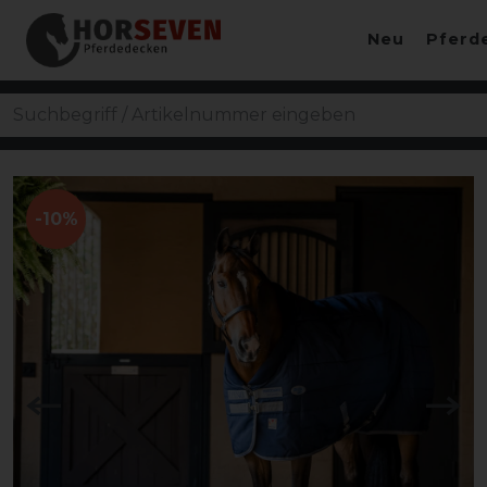
Neu
Pferd
-10%