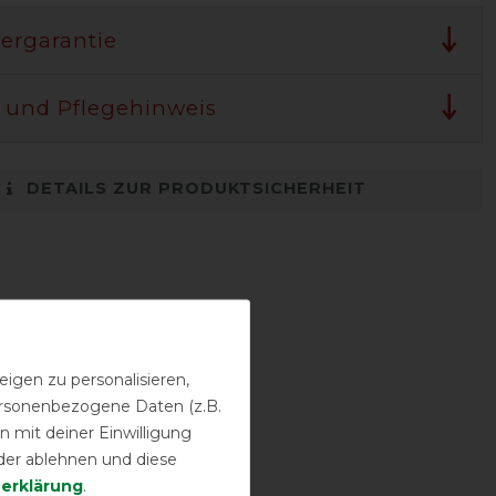
lergarantie
 und Pflegehinweis
DETAILS ZUR PRODUKTSICHERHEIT
igen zu personalisieren,
personenbezogene Daten (z.B.
 mit deiner Einwilligung
der ablehnen und diese
­erklärung
.