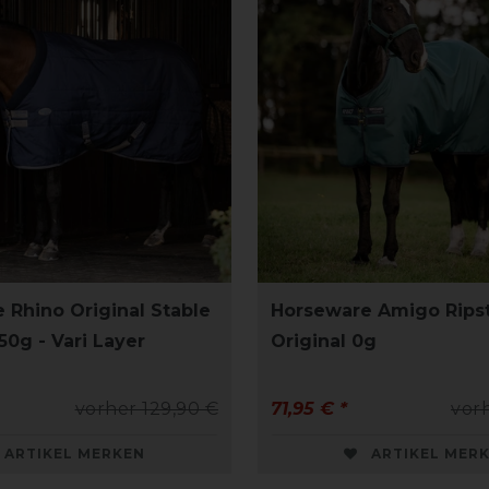
 Rhino Original Stable
Horseware Amigo Rips
0g - Vari Layer
Original 0g
vorher 129,90 €
71,95 € *
vor
ARTIKEL MERKEN
ARTIKEL MER