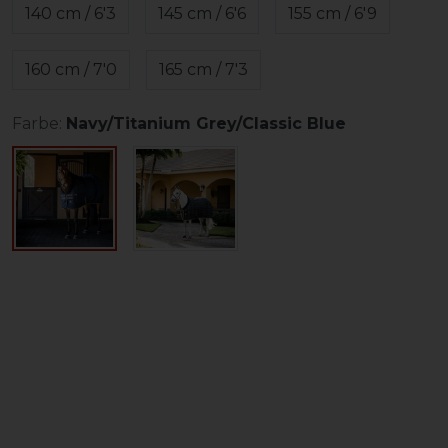
140 cm / 6'3
145 cm / 6'6
155 cm / 6'9
160 cm / 7'0
165 cm / 7'3
Farbe:
Navy/Titanium Grey/Classic Blue