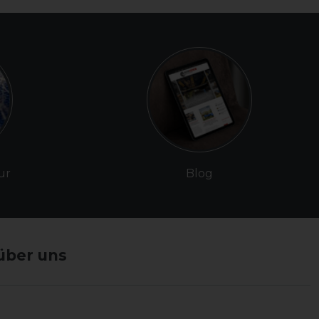
ur
Blog
über uns