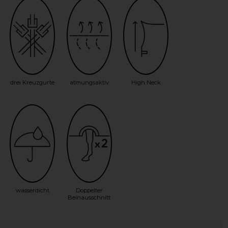
drei Kreuzgurte
atmungsaktiv
High Neck
wasserdicht
Doppelter
Beinausschnitt