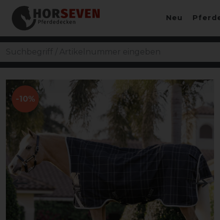
Neu
Pferd
-10%