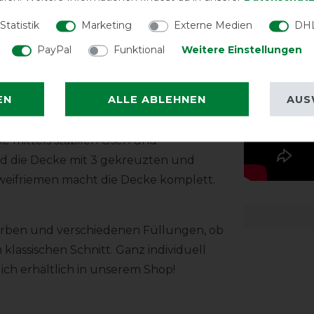
Der einzigartige von Horseware
Statistik
Marketing
Externe Medien
DHL
gungsfreiheit, außerdem kann sich die
PayPal
Funktional
Weitere Einstellungen
er geschützt ist. Die Decke ist ohne
torstreifen vorne und am Schweiflatz
EN
ALLE ABLEHNEN
AUS
e mittels stabilen Ösen und
rd die Decke mit 3 gekreuzten und
weifriemen macht die Decke komplett.
Farben und verschiedenen Füllungen, ob
 klassischen Schnitt. Ganz individuell
ich erhältlich in unserem Shop!