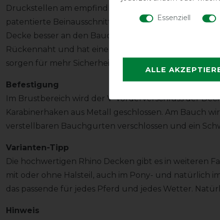
Druckstellen am empfindlichen Widerrist vermieden. 
Essenziell
patentierte Beinausschnitt gibt dem Pferd mehr Bewe
Decke besser an den Bauch schmiegen, damit auch dies
Rückennaht und hat einen langen Schweiflatz. Reflek
sorgen für mehr Sicherheit in der dunklen Jahreszeit.
ALLE AKZEPTIER
Befestigung
Im Brustbereich wird der V-Vorderverschluss der Deck
Karabinerhaken aus Metall geschlossen. Am Bauch wi
verstellbaren Bauchgurten verschlossen und ein Sch
Varianten-Tipp
Die hochwertigen Rhino Decken gibt es in weiteren 
mit oder ohne Halsteil, auch im Pony- und natürlich im
das passende für jedes Pferd und jedes Wetter. Natürl
Hinweis