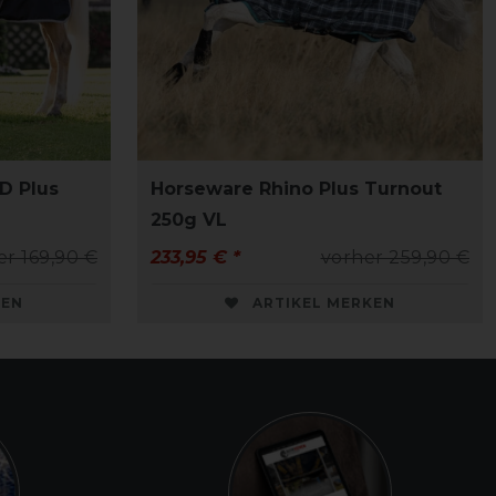
D Plus
Horseware Rhino Plus Turnout
250g VL
er 169,90 €
233,95 € *
vorher 259,90 €
KEN
ARTIKEL MERKEN