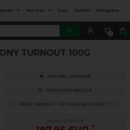
hemen
Marken
Sale
Outlet
Ratgeber
0
0
ONY TURNOUT 100G
-10%
-
ARTIKEL MERKEN
GRÖSSENTABELLE
HOHE DENIER = EXTREM REISSFEST?
vorher 219,90 €
*
197,95 EUR