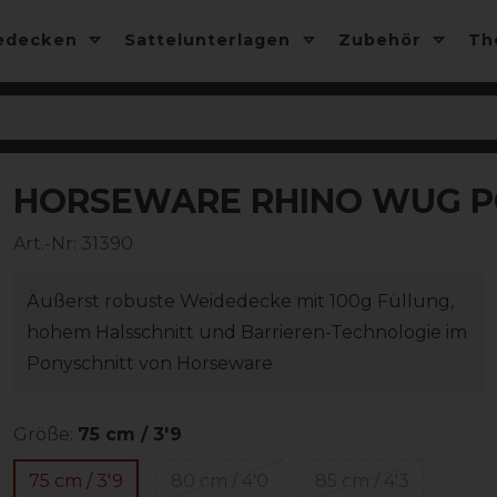
edecken
Sattelunterlagen
Zubehör
T
HORSEWARE RHINO WUG P
-10%
Art.-Nr:
31390
Äußerst robuste Weidedecke mit 100g Füllung,
hohem Halsschnitt und Barrieren-Technologie im
Ponyschnitt von Horseware
Größe:
75 cm / 3'9
75 cm / 3'9
80 cm / 4'0
85 cm / 4'3