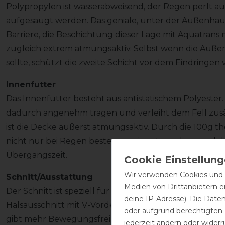
Polypropylen ist wasserabweisend, der Regen perlt a
aufgesaugt werden. Das geniale, unter der Außenhaut
Barriere, die Beschichtung dieser Lage mit Aquatrans
zugleich extrem atmungsaktiv. Selbst wenn die Auße
sollte, schützt die zweite Schicht vor dem Eindringen
Innenfutter
Das Innenfutter besteht aus antistatischem Polyester. E
dadurch angenehm tragen und verleiht dem Fell zusät
ist die Decke äußerst atmungsaktiv. Durch die 100g th
nicht nur bei Regen bestens geeignet, sondern auch
Übergangszeit.
Wir verwenden Cookies und ä
Schnitt/Ausstattung
Medien von Drittanbietern e
Der Schnitt ist speziell für kleinere Pferderassen und
deine IP-Adresse). Die Date
Halsausschnitt mit V-Vorderverschluss-System, verhin
oder aufgrund berechtigten
gibt mehr Bewegungsfreiheit am Hals beim Grasen. D
jederzeit ändern oder widerr