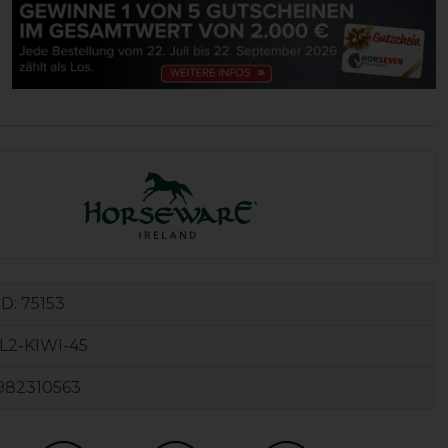
ID:
75153
L2-KIWI-45
982310563