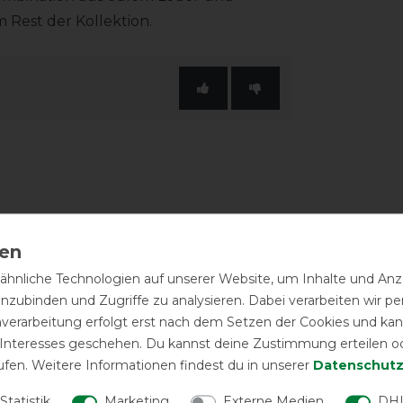
Rest der Kollektion.
-10%
hnliche Technologien auf unserer Website, um Inhalte und Anze
inzubinden und Zugriffe zu analysieren. Dabei verarbeiten wir 
nverarbeitung erfolgt erst nach dem Setzen der Cookies und kann
 Interesses geschehen. Du kannst deine Zustimmung erteilen o
ufen. Weitere Informationen findest du in unserer
Daten­schutz
Statistik
Marketing
Externe Medien
DHL