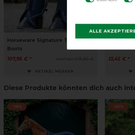
ALLE AKZEPTIER
Horseware Signature Travel
Horseware
Boots
107,95 € *
vorher 119,95 €
13,45 € *
ARTIKEL MERKEN
Diese Produkte könnten dich auch int
-10%
-25%