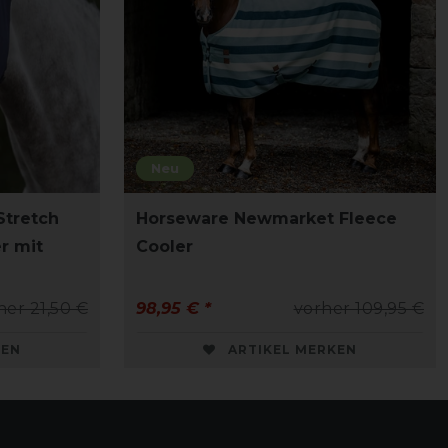
Neu
Stretch
Horseware Newmarket Fleece
r mit
Cooler
her 21,50 €
98,95 € *
vorher 109,95 €
KEN
ARTIKEL MERKEN