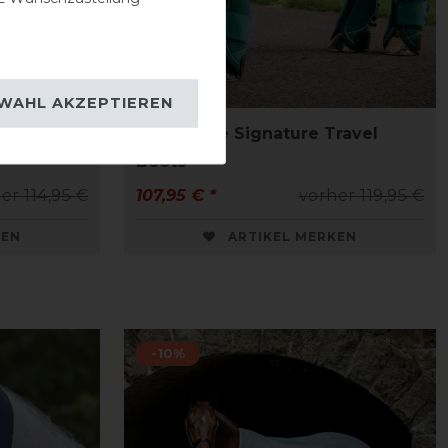
WAHL AKZEPTIEREN
port
Horseware Signature Travel
Boots
er 114,95 €
107,95 € *
vorher 119,95 €
KEN
ARTIKEL MERKEN
-10%