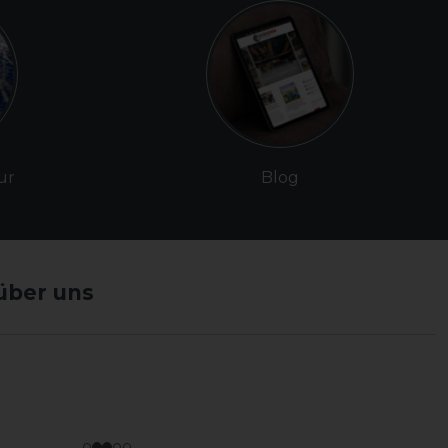
ur
Blog
über uns