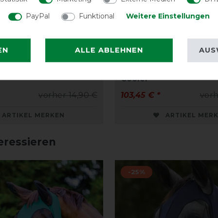
PayPal
Funktional
Weitere Einstellungen
EN
ALLE ABLEHNEN
AUS
 Signature Lead Rope
Horseware Signature S
Cooler
vorher 14,90 €
103,45 € *
vorh
ARTIKEL MERKEN
ARTIKEL MER
eressieren
-25%