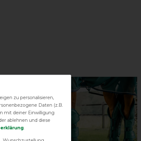
-10%
igen zu personalisieren,
personenbezogene Daten (z.B.
 mit deiner Einwilligung
der ablehnen und diese
­erklärung
.
 Wunschzustellung