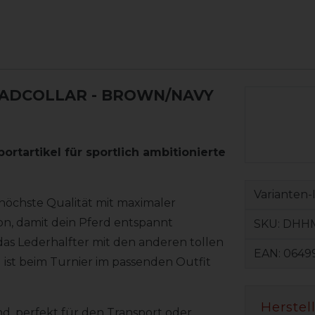
EADCOLLAR
- BROWN/NAVY
ortartikel für sportlich ambitionierte
Varianten-
höchste Qualität mit maximaler
son, damit dein Pferd entspannt
SKU:
DHH
as Lederhalfter mit den anderen tollen
EAN:
0649
 ist beim Turnier im passenden Outfit
Herstel
, perfekt für den Transport oder