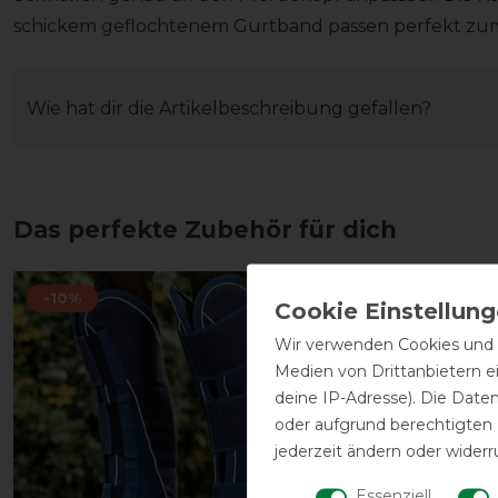
schickem geflochtenem Gurtband passen perfekt zum 
Wie hat dir die Artikelbeschreibung gefallen?
Das perfekte Zubehör für dich
-10%
-10%
Wir verwenden Cookies und ä
Medien von Drittanbietern e
deine IP-Adresse). Die Date
oder aufgrund berechtigten
jederzeit ändern oder widerr
Essenziell