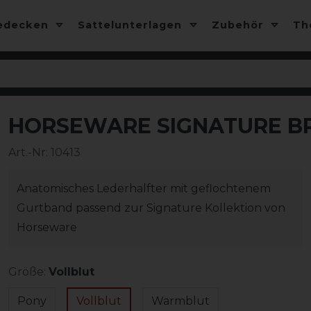
edecken
Sattelunterlagen
Zubehör
T
HORSEWARE SIGNATURE B
Art.-Nr:
10413
Anatomisches Lederhalfter mit geflochtenem
Gurtband passend zur Signature Kollektion von
Horseware
Größe:
Vollblut
Pony
Vollblut
Warmblut