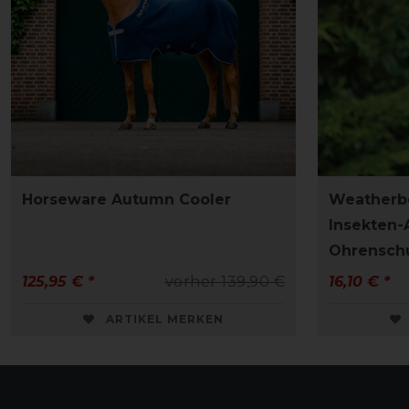
Horseware Autumn Cooler
Weatherbe
Insekten-
Ohrensch
125,95 € *
vorher 139,90 €
16,10 € *
ARTIKEL MERKEN