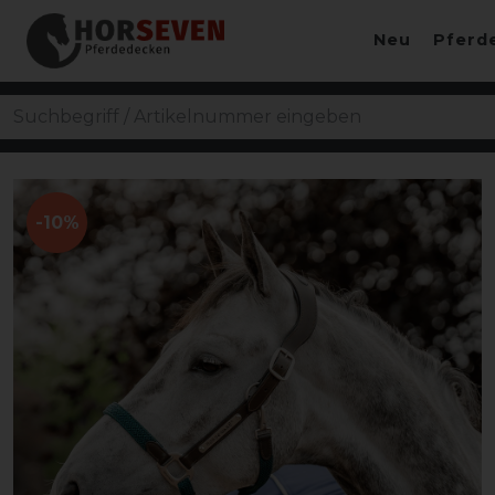
Neu
Pferd
-10%