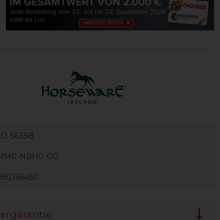
ID:
56358
MM0-NBH0-CO
982166450
lergarantie