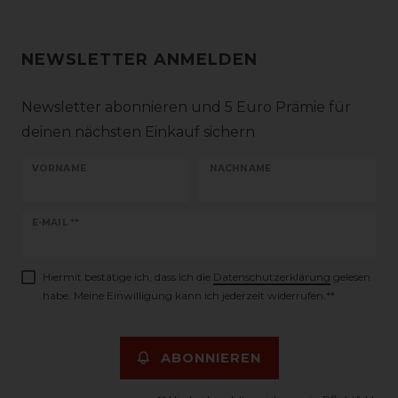
NEWSLETTER ANMELDEN
Newsletter abonnieren und 5 Euro Prämie für
deinen nächsten Einkauf sichern
VORNAME
NACHNAME
Newsletter
E-MAIL **
Honig
Hiermit bestätige ich, dass ich die
Daten­schutz­erklärung
gelesen
habe. Meine Einwilligung kann ich jederzeit widerrufen.**
ABONNIEREN