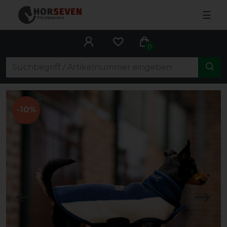
☰
0
-10%