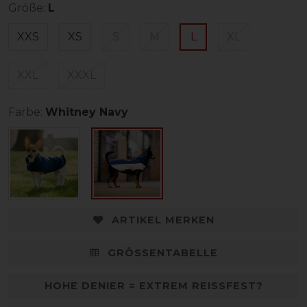
Größe:
L
XXS
XS
S
M
L
XL
XXL
XXXL
Farbe:
Whitney Navy
ARTIKEL MERKEN
GRÖSSENTABELLE
HOHE DENIER = EXTREM REISSFEST?