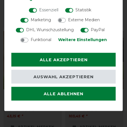
38,65 € *
vorher 159,90 €
Essenziell
Statistik
143,95 € *
Marketing
Externe Medien
ARTIKEL MERKEN
ARTIKEL MERKEN
DHL Wunschzustellung
PayPal
-10%
-10%
Funktional
Weitere Einstellungen
ALLE AKZEPTIEREN
AUSWAHL AKZEPTIEREN
ALLE ABLEHNEN
Horseware Signature
Horseware Signature
Dog Rain Coat 0g
Sport Cooler
vorher 47,95 €
vorher 114,95 €
43,15 € *
103,45 € *
ARTIKEL MERKEN
ARTIKEL MERKEN