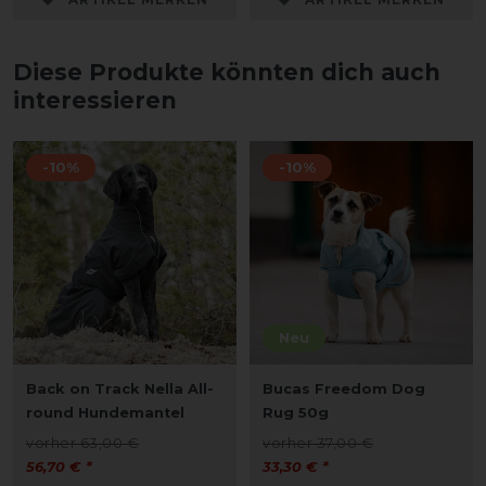
Diese Produkte könnten dich auch
interessieren
-10%
-10%
Neu
Back on Track Nella All-
Bucas Freedom Dog
round Hundemantel
Rug 50g
vorher 63,00 €
vorher 37,00 €
56,70 € *
33,30 € *