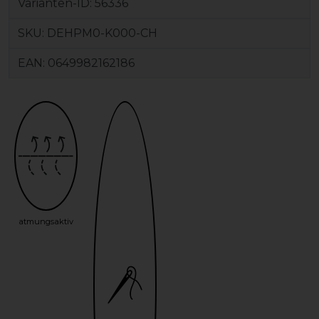
Varianten-ID:
56336
SKU:
DEHPM0-K000-CH
EAN:
0649982162186
atmungsaktiv