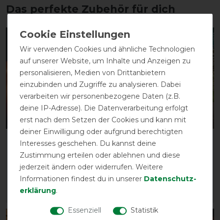
Das perfekte Zubehör für dich
-10%
-10%
Wir verwenden Cookies und ähnliche Technologien
auf unserer Website, um Inhalte und Anzeigen zu
personalisieren, Medien von Drittanbietern
einzubinden und Zugriffe zu analysieren. Dabei
verarbeiten wir personenbezogene Daten (z.B.
deine IP-Adresse). Die Datenverarbeitung erfolgt
erst nach dem Setzen der Cookies und kann mit
deiner Einwilligung oder aufgrund berechtigten
Horseware Signature
Horseware Signature
Interesses geschehen. Du kannst deine
Leather Headcollar
Travel Boots
Zustimmung erteilen oder ablehnen und diese
vorher 69,95 €
vorher 119,95 €
jederzeit ändern oder widerrufen. Weitere
62,95 € *
107,95 € *
Informationen findest du in unserer
Daten­schutz­
erklärung
.
ARTIKEL MERKEN
ARTIKEL MERKEN
Essenziell
Statistik