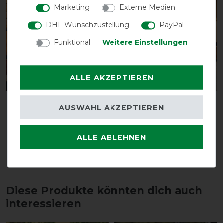
-10%
-10%
Marketing
Externe Medien
DHL Wunschzustellung
PayPal
Funktional
Weitere Einstellungen
ALLE AKZEPTIEREN
Horseware Signature
Horseware Signature
AUSWAHL AKZEPTIEREN
Jumping Pad
Jumping Pad
vorher 59,95 €
vorher 59,95 €
ALLE ABLEHNEN
53,95 € *
53,95 € *
ARTIKEL MERKEN
ARTIKEL MERKEN
Diese Produkte könnten dich auch
interessieren