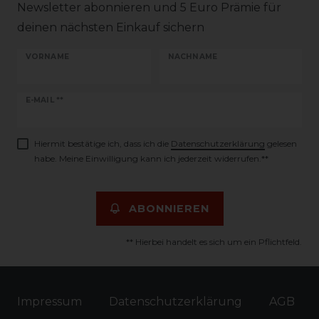
Newsletter abonnieren und 5 Euro Prämie für
deinen nächsten Einkauf sichern
VORNAME
NACHNAME
Newsletter
E-MAIL **
Honig
Hiermit bestätige ich, dass ich die
Daten­schutz­erklärung
gelesen
habe. Meine Einwilligung kann ich jederzeit widerrufen.**
ABONNIEREN
** Hierbei handelt es sich um ein Pflichtfeld.
Impressum
Daten­schutz­erklärung
AGB