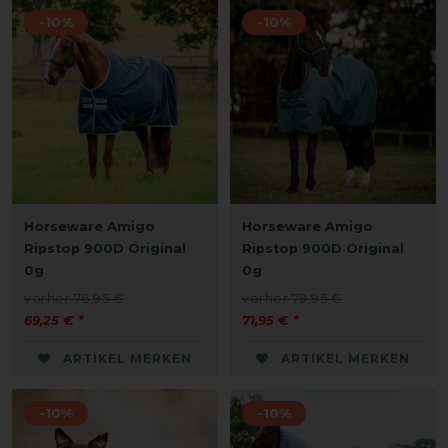
-10%
-10%
Horseware Amigo
Horseware Amigo
Ripstop 900D Original
Ripstop 900D Original
0g
0g
vorher 76,95 €
vorher 79,95 €
69,25 € *
71,95 € *
ARTIKEL MERKEN
ARTIKEL MERKEN
-10%
-10%