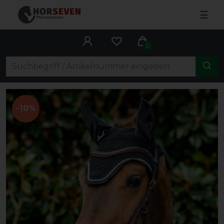
☰
0
-10%