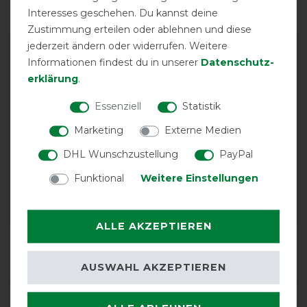
Interesses geschehen. Du kannst deine
Zustimmung erteilen oder ablehnen und diese
jederzeit ändern oder widerrufen. Weitere
Informationen findest du in unserer
Daten­schutz­
erklärung
.
Essenziell
Statistik
Marketing
Externe Medien
EXCELLENT
DHL Wunschzustellung
PayPal
Horseware Trot Plus
Funktional
Weitere Einstellungen
Turnout Heavy 350g -
Black/Black&Tan -
Weidedecke
ALLE AKZEPTIEREN
Product Reviews
3
AUSWAHL AKZEPTIEREN
Product Rating