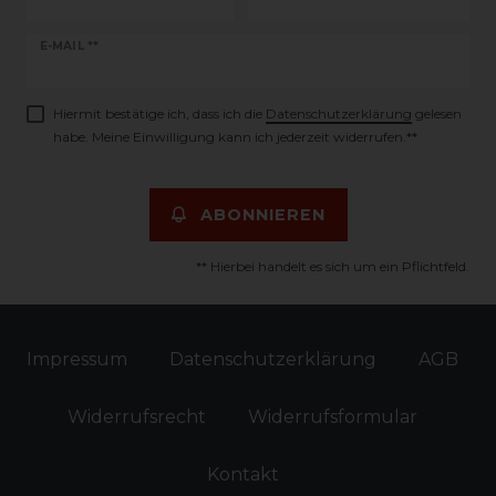
Newsletter
E-MAIL **
Honig
Hiermit bestätige ich, dass ich die
Daten­schutz­erklärung
gelesen
habe. Meine Einwilligung kann ich jederzeit widerrufen.**
ABONNIEREN
** Hierbei handelt es sich um ein Pflichtfeld.
Impressum
Daten­schutz­erklärung
AGB
Widerrufs­recht
Widerrufs­formular
Kontakt