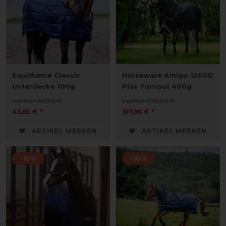
Equithème Classic
Horseware Amigo 1200D
Unterdecke 100g
Plus Turnout 400g
vorher 45,95 €
vorher 219,90 €
43,65 € *
197,95 € *
ARTIKEL MERKEN
ARTIKEL MERKEN
-10%
-10%