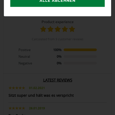
ALLE ABLEHNEN
5
/
5
product experience
calculated from 3 customer reviews
Positive
100%
Neutral
0%
Negative
0%
LATEST REVIEWS
01.02.2021
Sitzt super und hält was es verspricht
26.01.2019