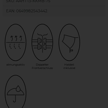
SKU:
AAHT13-KKMB-75
EAN:
0649982543442
atmungsaktiv
Doppelter
Halsteil
Frontverschluss
inklusive