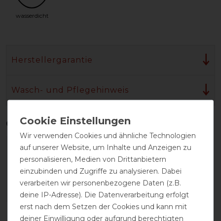
wasserdicht
Herstellergarantie
Wasch- und Pflegehinweis
Qualitätsstufen
Wir verwenden Cookies und ähnliche Technologien
auf unserer Website, um Inhalte und Anzeigen zu
personalisieren, Medien von Drittanbietern
einzubinden und Zugriffe zu analysieren. Dabei
verarbeiten wir personenbezogene Daten (z.B.
deine IP-Adresse). Die Datenverarbeitung erfolgt
erst nach dem Setzen der Cookies und kann mit
Reißfestigkeit
Wasserdichtigkeit
deiner Einwilligung oder aufgrund berechtigten