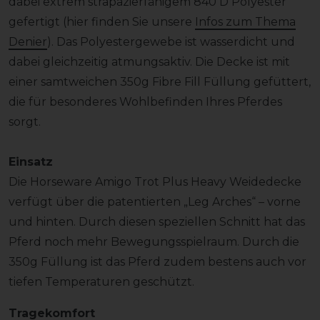
dabei extrem strapazierfähigem 840 D Polyester
gefertigt (hier finden Sie unsere
Infos zum Thema
Denier
). Das Polyestergewebe ist wasserdicht und
dabei gleichzeitig atmungsaktiv. Die Decke ist mit
einer samtweichen 350g Fibre Fill Füllung gefüttert,
die für besonderes Wohlbefinden Ihres Pferdes
sorgt.
Einsatz
Die Horseware Amigo Trot Plus Heavy Weidedecke
verfügt über die patentierten „Leg Arches“ – vorne
und hinten. Durch diesen speziellen Schnitt hat das
Pferd noch mehr Bewegungsspielraum. Durch die
350g Füllung ist das Pferd zudem bestens auch vor
tiefen Temperaturen geschützt.
Tragekomfort