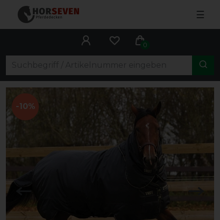
☰
0
-10%