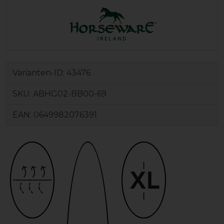
Varianten-ID:
43476
SKU:
ABHG02-BB00-69
EAN:
0649982076391