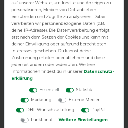
auf unserer Website, um Inhalte und Anzeigen zu
calculated from 4 customer reviews
personalisieren, Medien von Drittanbietern
einzubinden und Zugriffe zu analysieren. Dabei
Positive
100%
verarbeiten wir personenbezogene Daten (z.B.
Neutral
0%
deine IP-Adresse). Die Datenverarbeitung erfolgt
Negative
0%
erst nach dem Setzen der Cookies und kann mit
deiner Einwilligung oder aufgrund berechtigten
Interesses geschehen. Du kannst deine
LATEST REVIEWS
Zustimmung erteilen oder ablehnen und diese
08.12.2024
jederzeit ändern oder widerrufen. Weitere
Leichte und gute Qualität
Informationen findest du in unserer
Daten­schutz­
erklärung
.
16.03.2023
Essenziell
Statistik
Gewohnt gute Qualität von Horseware!
Marketing
Externe Medien
09.02.2023
DHL Wunschzustellung
PayPal
Gute Qualität
Funktional
Weitere Einstellungen