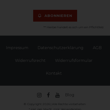
ABONNIEREN
** Hierbei handelt es sich um ein Pflichtfeld.
Impressum
Daten­schutz­erklärung
AGB
Widerrufs­recht
Widerrufs­formular
Kontakt
Blog
© Copyright 2026 | Alle Rechte vorbehalten.
* inkl. ges. MwSt. zzgl.
Versandkosten