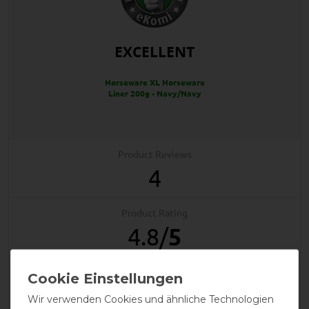
EXCELLENT
Horseware XL Horseware
Liner 200g - Navy/Navy
Product Reviews
4
Product Rating
4.8
/
5
product experience
Wir verwenden Cookies und ähnliche Technologien