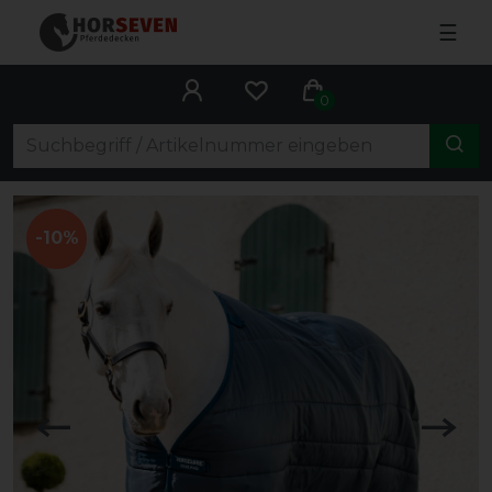
☰
0
-10%