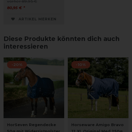
vorher 89,95 €
80,95 € *
ARTIKEL MERKEN
Diese Produkte könnten dich auch
interessieren
-20%
-10%
HorSeven Regendecke
Horseware Amigo Bravo
50g mit Widerristpolster
12 XL Original Med 250g