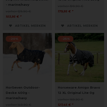
- marine/navy
vorher 199,90 €
vorher 129,90 €
179,95 € *
103,95 € *
ARTIKEL MERKEN
ARTIKEL MERKEN
-20%
-25%
HorSeven Outdoor-
Horseware Amigo Bravo
Decke 400g -
12 XL Original Lite 0g
marine/navy
vorher 169,90 €
vorher 149,90 €
127,45 € *