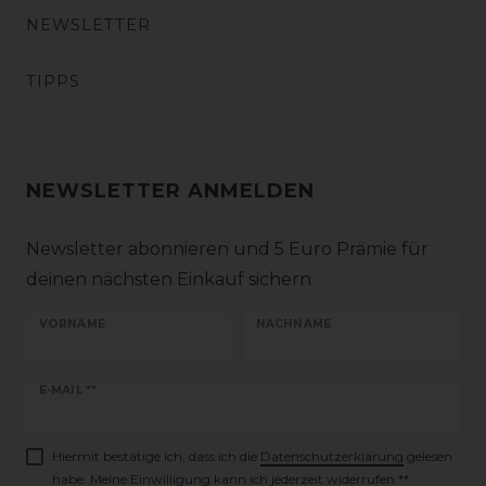
NEWSLETTER
TIPPS
NEWSLETTER ANMELDEN
Newsletter abonnieren und 5 Euro Prämie für
deinen nächsten Einkauf sichern
VORNAME
NACHNAME
Newsletter
E-MAIL **
Honig
Hiermit bestätige ich, dass ich die
Daten­schutz­erklärung
gelesen
habe. Meine Einwilligung kann ich jederzeit widerrufen.**