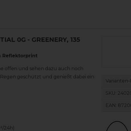
TIAL 0G
- GREENERY, 135
Reflektorprint
he offen und sehen dazu auch noch
d Regen geschützt und genießt dabei ein
Varianten-
SKU:
24020
EAN:
8720
²/24h)