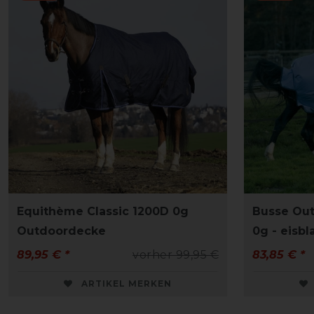
Equithème Classic 1200D 0g
Busse Out
Outdoordecke
0g - eisbl
89,95 € *
vorher 99,95 €
83,85 € *
ARTIKEL MERKEN