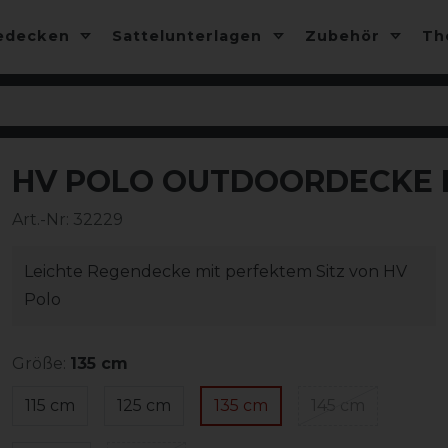
edecken
Sattelunterlagen
Zubehör
T
HV POLO OUTDOORDECKE 
-15%
Art.-Nr:
32229
Leichte Regendecke mit perfektem Sitz von HV
Polo
Größe:
135 cm
115 cm
125 cm
135 cm
145 cm