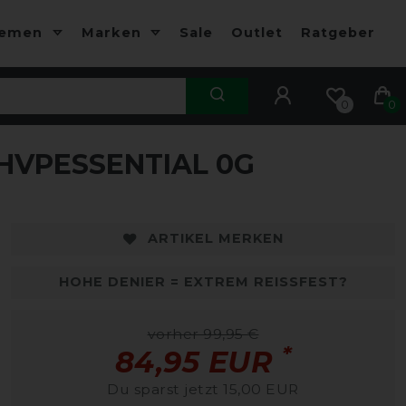
hemen
Marken
Sale
Outlet
Ratgeber
0
0
HVPESSENTIAL 0G
-15%
-
ARTIKEL MERKEN
HOHE DENIER = EXTREM REISSFEST?
vorher 99,95 €
*
84,95 EUR
Du sparst jetzt 15,00 EUR