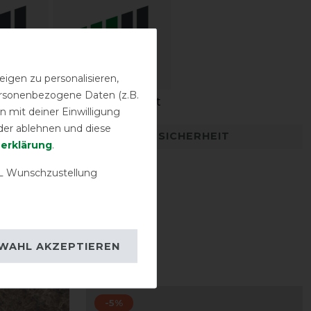
igen zu personalisieren,
personenbezogene Daten (z.B.
igkeit
Wasserdichtigkeit
 mit deiner Einwilligung
der ablehnen und diese
DETAILS ZUR PRODUKTSICHERHEIT
­erklärung
.
 Wunschzustellung
WAHL AKZEPTIEREN
-5%