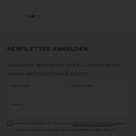
NEWSLETTER ANMELDEN
Newsletter abonnieren und 5 Euro Prämie für
deinen nächsten Einkauf sichern
VORNAME
NACHNAME
Newsletter
E-MAIL **
Honig
Hiermit bestätige ich, dass ich die
Daten­schutz­erklärung
gelesen
habe. Meine Einwilligung kann ich jederzeit widerrufen.**