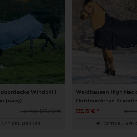
doordecke Windchill
Waldhausen High Nec
au (navy)
Outdoordecke Scandic
vorher 129,00 €
139,15 € *
vorh
ARTIKEL MERKEN
ARTIKEL MER