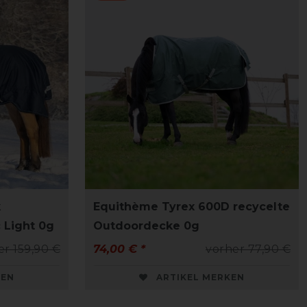
k
Equithème Tyrex 600D recycelte
 Light 0g
Outdoordecke 0g
er 159,90 €
74,00 € *
vorher 77,90 €
KEN
ARTIKEL MERKEN