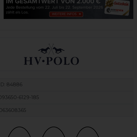
ID:
84886
93650-6129-185
063608365