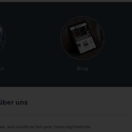
ur
Blog
über uns