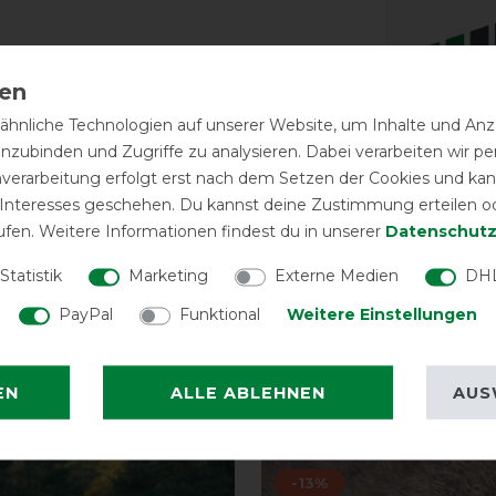
pelten und verstellbaren
bare Kreuzbegurtung verschließt die
men im Bereich der Hinterhand tragen
hnliche Technologien auf unserer Website, um Inhalte und Anze
inzubinden und Zugriffe zu analysieren. Dabei verarbeiten wir 
ausschnittes ermöglichen Ösen die
Reißfest
nverarbeitung erfolgt erst nach dem Setzen der Cookies und kann
n unserem Shop erhältlich).
 Interesses geschehen. Du kannst deine Zustimmung erteilen o
ufen. Weitere Informationen findest du in unserer
Daten­schutz
Statistik
Marketing
Externe Medien
DHL
PayPal
Funktional
Weitere Einstellungen
EN
ALLE ABLEHNEN
AUS
eressieren
-13%