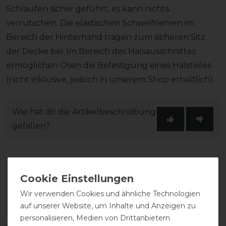
Schlaufen sicher geführt, es kann nichts
verrutschen. Die elastischen Schweifriemen im
Bereich der Hinterhand tragen zum sicheren Sitz
der Decke bei. Im Bereich des Halsausschnittes
ermöglichen Ösen die Befestigung eines Halsteiles
(nicht inklusive, jedoch in unserem Shop erhältlich).
Wie hat dir die Artikelbeschreibung
gefallen?
Wir verwenden Cookies und ähnliche Technologien
auf unserer Website, um Inhalte und Anzeigen zu
personalisieren, Medien von Drittanbietern