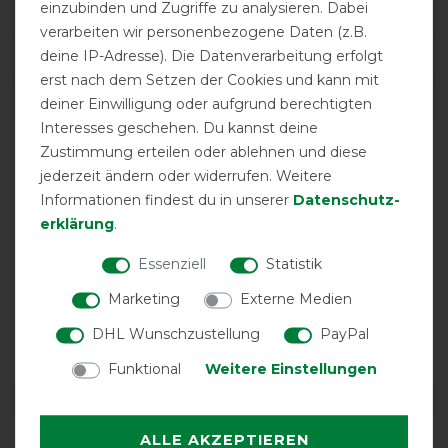
einzubinden und Zugriffe zu analysieren. Dabei
Varianten-ID:
30443
verarbeiten wir personenbezogene Daten (z.B.
deine IP-Adresse). Die Datenverarbeitung erfolgt
SKU:
2402093005-9000-185
erst nach dem Setzen der Cookies und kann mit
EAN:
8718563893381
deiner Einwilligung oder aufgrund berechtigten
Interesses geschehen. Du kannst deine
Zustimmung erteilen oder ablehnen und diese
jederzeit ändern oder widerrufen. Weitere
Informationen findest du in unserer
Daten­schutz­
erklärung
.
Essenziell
Statistik
Marketing
Externe Medien
atmungsaktiv
Halsteil möglich
wasserdicht
DHL Wunschzustellung
PayPal
Funktional
Weitere Einstellungen
DETAILS ZUR PRODUKTSICHERHEIT
ALLE AKZEPTIEREN