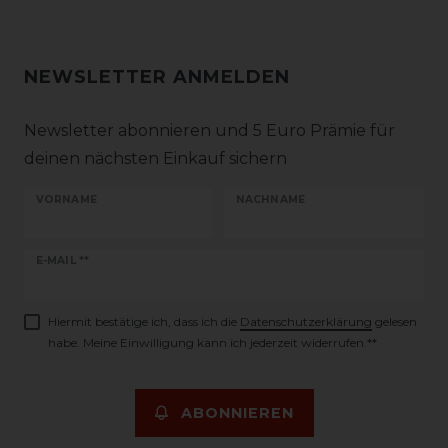
NEWSLETTER ANMELDEN
Newsletter abonnieren und 5 Euro Prämie für
deinen nächsten Einkauf sichern
VORNAME
NACHNAME
Newsletter
E-MAIL **
Honig
Hiermit bestätige ich, dass ich die
Daten­schutz­erklärung
gelesen
habe. Meine Einwilligung kann ich jederzeit widerrufen.**
ABONNIEREN