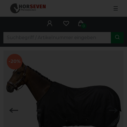
☰
0
-20%