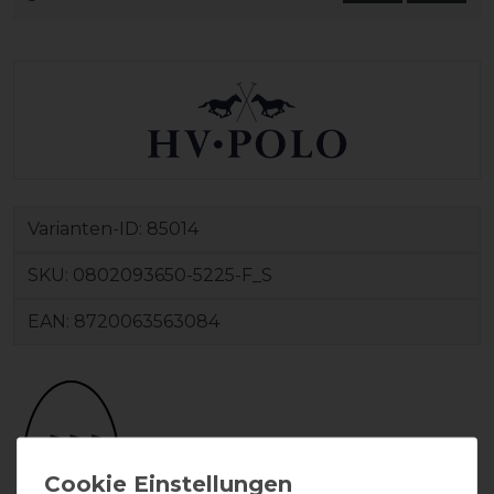
Varianten-ID:
85014
SKU:
0802093650-5225-F_S
EAN:
8720063563084