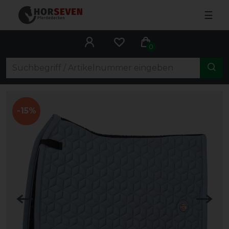
☰
0
-15%