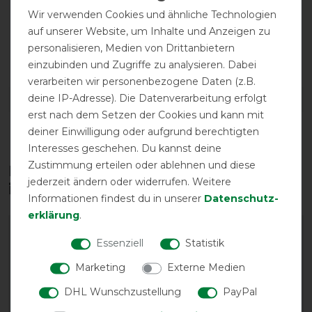
Wir verwenden Cookies und ähnliche Technologien
auf unserer Website, um Inhalte und Anzeigen zu
personalisieren, Medien von Drittanbietern
atmungsaktiv
einzubinden und Zugriffe zu analysieren. Dabei
verarbeiten wir personenbezogene Daten (z.B.
deine IP-Adresse). Die Datenverarbeitung erfolgt
DETAILS ZUR PRODUKTSICHERHEIT
erst nach dem Setzen der Cookies und kann mit
deiner Einwilligung oder aufgrund berechtigten
Interesses geschehen. Du kannst deine
Zustimmung erteilen oder ablehnen und diese
Diese Produkte könnten dich auch
jederzeit ändern oder widerrufen. Weitere
interessieren
Informationen findest du in unserer
Daten­schutz­
erklärung
.
-10%
Essenziell
Statistik
Marketing
Externe Medien
DHL Wunschzustellung
PayPal