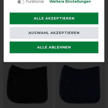
Funktional
Weitere Einstellungen
ALLE AKZEPTIEREN
Eskadron Basics Cotton
Back on Track Haze
Gold Schabracke
Collection Schabracke
Dressur
AUSWAHL AKZEPTIEREN
49,95 € *
vorher 79,90 €
71,90 € *
ALLE ABLEHNEN
ARTIKEL MERKEN
ARTIKEL MERKEN