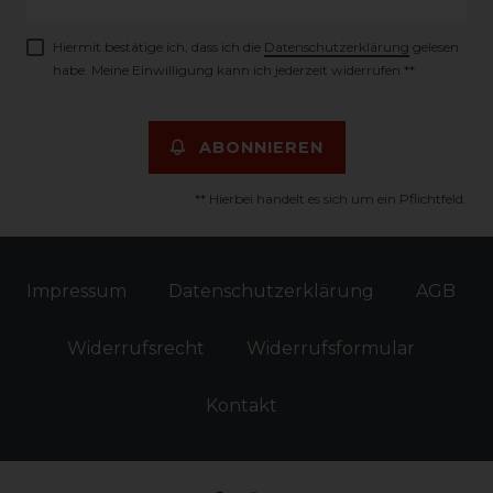
Honig
Hiermit bestätige ich, dass ich die
Daten­schutz­erklärung
gelesen
habe. Meine Einwilligung kann ich jederzeit widerrufen.**
ABONNIEREN
** Hierbei handelt es sich um ein Pflichtfeld.
Impressum
Daten­schutz­erklärung
AGB
Widerrufs­recht
Widerrufs­formular
Kontakt