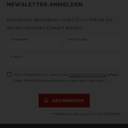
NEWSLETTER ANMELDEN
Newsletter abonnieren und 5 Euro Prämie für
deinen nächsten Einkauf sichern
VORNAME
NACHNAME
Newsletter
E-MAIL **
Honig
Hiermit bestätige ich, dass ich die
Daten­schutz­erklärung
gelesen
habe. Meine Einwilligung kann ich jederzeit widerrufen.**
ABONNIEREN
** Hierbei handelt es sich um ein Pflichtfeld.