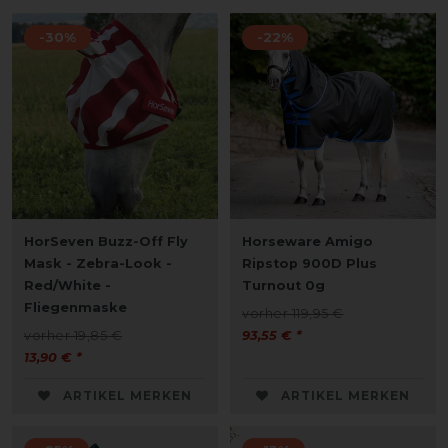
-30%
-22%
HorSeven Buzz-Off Fly
Horseware Amigo
Mask - Zebra-Look -
Ripstop 900D Plus
Red/White -
Turnout 0g
Fliegenmaske
vorher 119,95 €
vorher 19,85 €
93,55 € *
13,90 € *
ARTIKEL MERKEN
ARTIKEL MERKEN