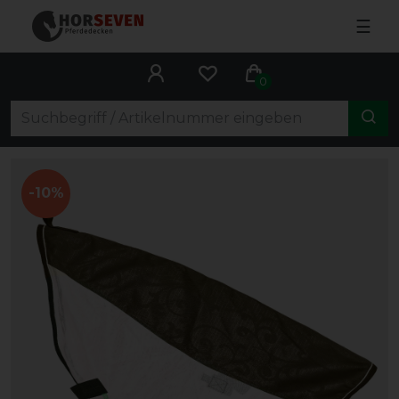
☰
0
-10%