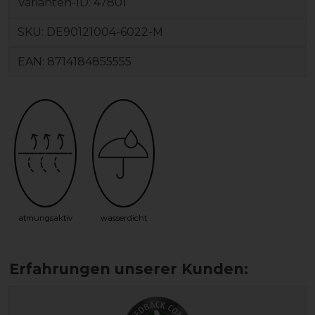
Varianten-ID:
47801
SKU:
DE90121004-6022-M
EAN:
8714184855555
atmungsaktiv
wasserdicht