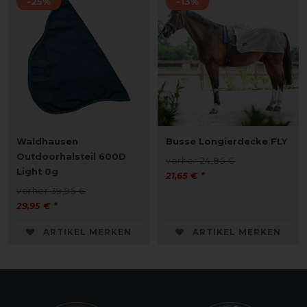
-25%
-13%
Waldhausen
Busse Longierdecke FLY
Outdoorhalsteil 600D
vorher 24,85 €
Light 0g
21,65 € *
vorher 39,95 €
29,95 € *
ARTIKEL MERKEN
ARTIKEL MERKEN