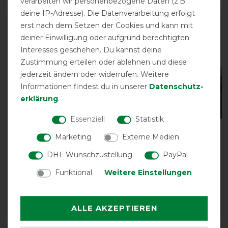
verarbeiten wir personenbezogene Daten (z.B.
deine IP-Adresse). Die Datenverarbeitung erfolgt
erst nach dem Setzen der Cookies und kann mit
-10%
-10%
deiner Einwilligung oder aufgrund berechtigten
Interesses geschehen. Du kannst deine
Zustimmung erteilen oder ablehnen und diese
jederzeit ändern oder widerrufen. Weitere
Informationen findest du in unserer
Daten­schutz­
erklärung
.
Essenziell
Statistik
Imperial Riding Rain- &
QHP
Marketing
Externe Medien
Fly Super-Dry 0g
Fliegenschutzmaske mit
abnehmbarem
DHL Wunschzustellung
PayPal
vorher 74,95 €
Nasenschutz
67,45 € *
Funktional
Weitere Einstellungen
vorher 21,90 €
19,75 € *
ALLE AKZEPTIEREN
ARTIKEL MERKEN
ARTIKEL MERKEN