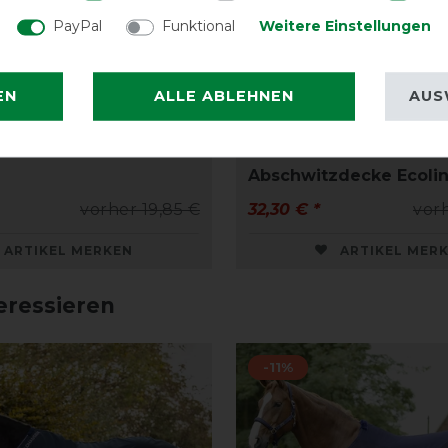
PayPal
Funktional
Weitere Einstellungen
EN
ALLE ABLEHNEN
AUS
e Fliegenmaske ohne
Kavalkade Fleece-
Abschwitzdecke Ecoli
vorher 19,85 €
32,30 € *
vor
ARTIKEL MERKEN
ARTIKEL MER
eressieren
-11%