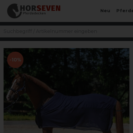
Neu
Pferd
-10%