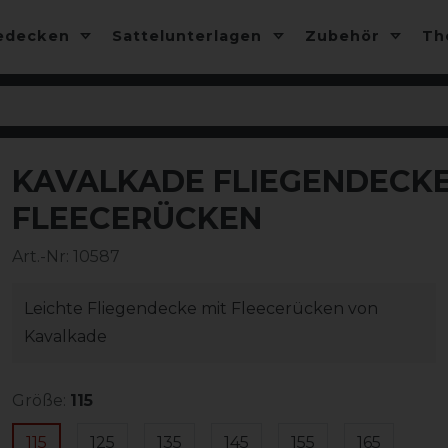
edecken
Sattelunterlagen
Zubehör
T
KAVALKADE FLIEGENDECKE 
-10%
FLEECERÜCKEN
Art.-Nr:
10587
Leichte Fliegendecke mit Fleecerücken von
Kavalkade
Größe:
115
115
125
135
145
155
165