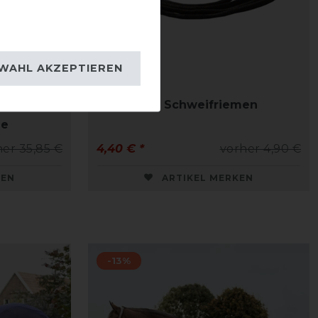
WAHL AKZEPTIEREN
Kavalkade Schweifriemen
ne
her 35,85 €
4,40 € *
vorher 4,90 €
KEN
ARTIKEL MERKEN
-13%