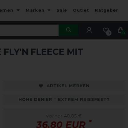
hemen
Marken
Sale
Outlet
Ratgeber
0
0
FLY'N FLEECE MIT
ARTIKEL MERKEN
HOHE DENIER = EXTREM REISSFEST?
vorher 40,85 €
*
36,80 EUR