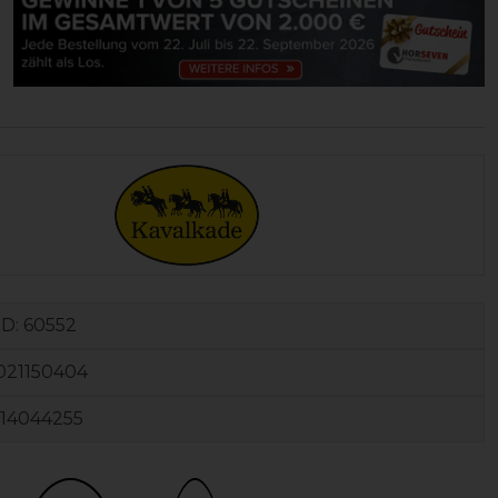
ID:
60552
021150404
114044255