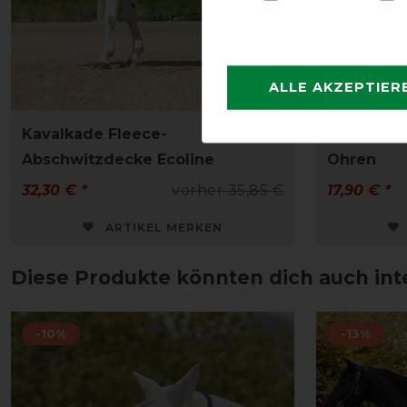
ALLE AKZEPTIER
Kavalkade Fleece-
Kavalkad
Abschwitzdecke Ecoline
Ohren
32,30 € *
vorher 35,85 €
17,90 € *
ARTIKEL MERKEN
Diese Produkte könnten dich auch int
-10%
-13%