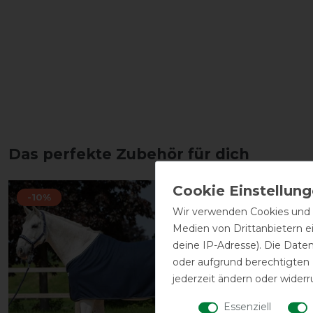
Das perfekte Zubehör für dich
-10%
-10%
Wir verwenden Cookies und ä
Medien von Drittanbietern e
deine IP-Adresse). Die Date
oder aufgrund berechtigten
jederzeit ändern oder widerr
Essenziell