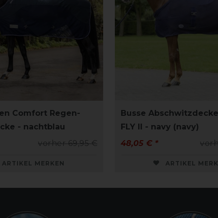
en Comfort Regen-
Busse Abschwitzdeck
cke - nachtblau
FLY II - navy (navy)
vorher 69,95 €
48,05 € *
vorh
ARTIKEL MERKEN
ARTIKEL MER