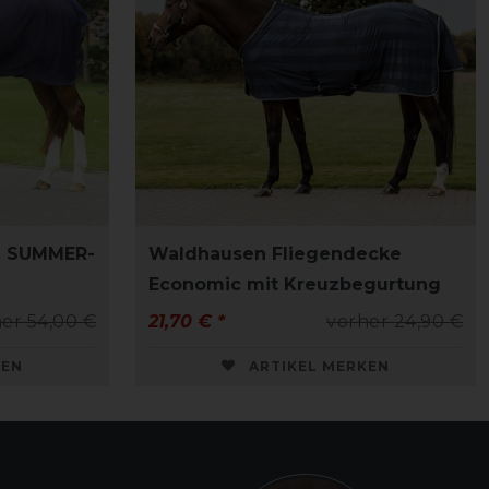
e SUMMER-
Waldhausen Fliegendecke
Economic mit Kreuzbegurtung
er 54,00 €
21,70 € *
vorher 24,90 €
KEN
ARTIKEL MERKEN