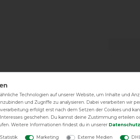
-10%
hnliche Technologien auf unserer Website, um Inhalte und Anze
inzubinden und Zugriffe zu analysieren. Dabei verarbeiten wir 
nverarbeitung erfolgt erst nach dem Setzen der Cookies und kann
 Interesses geschehen. Du kannst deine Zustimmung erteilen o
ufen. Weitere Informationen findest du in unserer
Daten­schutz
Statistik
Marketing
Externe Medien
DHL