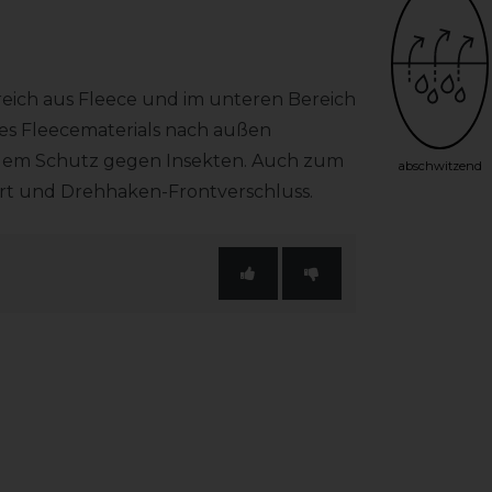
reich aus Fleece und im unteren Bereich
es Fleecematerials nach außen
tigem Schutz gegen Insekten. Auch zum
abschwitzend
rt und Drehhaken-Frontverschluss.