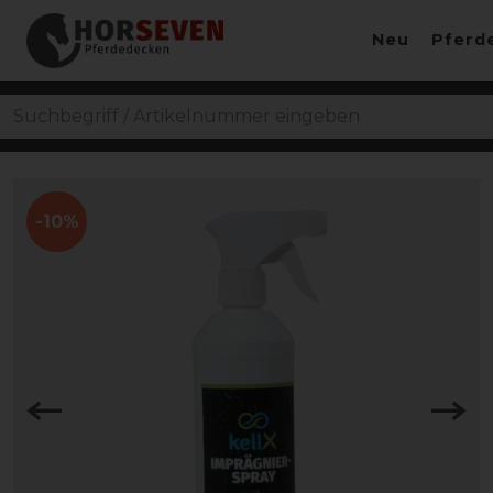
Neu
Pferd
-10%