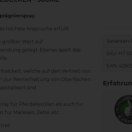
prägnierspray.
es höchste Ansprüche erfüllt.
Varianten-
e größter Wert auf
endung gelegt. Ebenso spielt das
SKU:
H7-52
lle.
EAN:
4260
twickelt, welche auf den Vertrieb von
n zur Werterhaltung von Oberflächen
zialisiert sind.
y für Pferdetextilien als auch für
 für Markisen, Zelte, etc.
tnis!