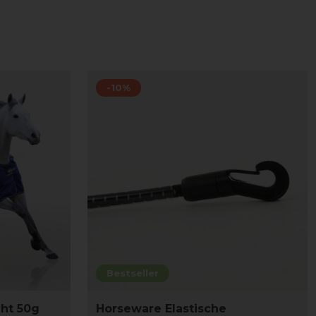
-10%
Bestseller
ght 50g
Horseware Elastische