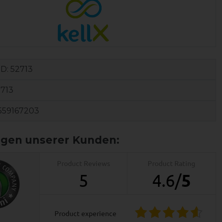
ID:
52713
713
559167203
Product Reviews
Product Rating
5
4.6
/
5
product experience