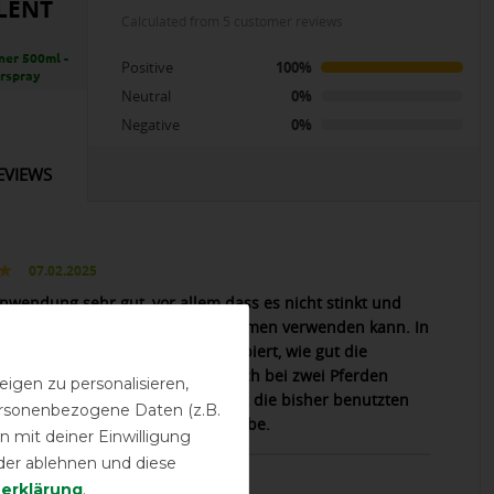
LENT
calculated from 5 customer reviews
ner 500ml -
Positive
100%
rspray
Neutral
0%
Negative
0%
EVIEWS
07.02.2025
Anwendung sehr gut, vor allem dass es nicht stinkt und
tatsächlich in geschlossenen Räumen verwenden kann. In
is habe ich es noch nicht ausprobiert, wie gut die
ierung arbeitet und schützt, da ich bei zwei Pferden
igen zu personalisieren,
s eine Decke besitze und nun erst die bisher benutzten
personenbezogene Daten (z.B.
aschenen mit kellX behandelt habe.
 mit deiner Einwilligung
der ablehnen und diese
13.01.2025
­erklärung
.