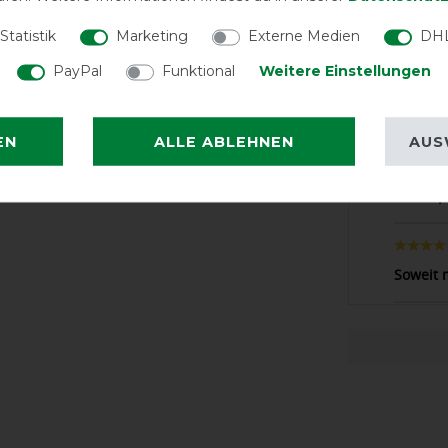
Alles To
chwitzfunktion Deiner Pferdedecke wird
Statistik
Marketing
Externe Medien
DHL
PayPal
Funktional
Weitere Einstellungen
Zuminde
blieb es
EN
ALLE ABLEHNEN
AUS
der Imp
Soweit 