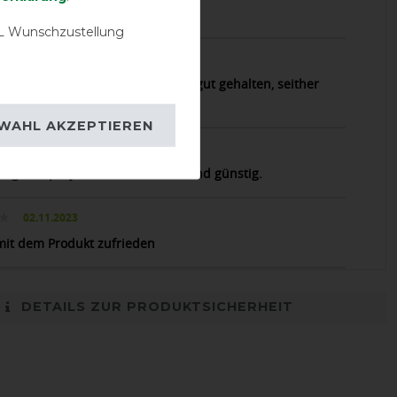
p!
 Wunschzustellung
29.11.2024
st den ersten Starkregen hat es gut gehalten, seither
 trocken :-)
WAHL AKZEPTIEREN
15.01.2024
rägnierspray für zu Hause. Gut und günstig.
02.11.2023
mit dem Produkt zufrieden
DETAILS ZUR PRODUKTSICHERHEIT