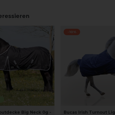
eressieren
-10%
r
utdecke Big Neck 0g -
Bucas Irish Turnout Li