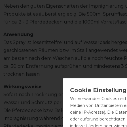
Neben den guten Eigenschaften der Imprägnierung 
Produkte ist es äußerst ergiebig. Die 500ml Sprühflas
für ca. 2 - 3 Pferdedecken und die 1000ml Vorratsflasch
Anwendung
Das Spray ist lösemittelfrei und auf Wasserbasis herg
geschlossenen Räumen bzw. im Stall angewendet werd
am besten nach dem Waschen auf die noch feuchte Pf
ca. 30 cm Entfernung aufsprühen und mindestens 3
trocknen lassen.
Wirkungsweise
Sofort nach Trocknung entsteht ein wirkungsvoller 
Wir verwenden Cookies und ä
Wasser und Schmutz perlen einfach ab und können so
Medien von Drittanbietern e
Die Pferdedecke bzw. Bekleidung bleibt länger saube
deine IP-Adresse). Die Date
Imprägnierung während der Pferdedeckenwäsche, kann
oder aufgrund berechtigten
jederzeit ändern oder widerr
Pferdedecke imprägniert werden um diese wirkungsv