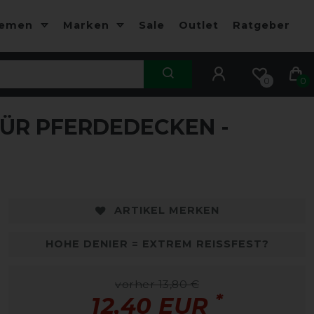
hemen
Marken
Sale
Outlet
Ratgeber
0
0
FÜR PFERDEDECKEN -
ARTIKEL MERKEN
HOHE DENIER = EXTREM REISSFEST?
vorher 13,80 €
*
12,40 EUR