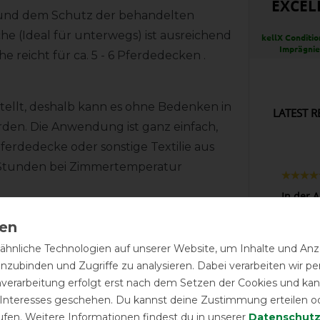
EXCEL
und dem Schutz der behandelten
che (Ideal für unterwegs) ist ausreichend
kellX Conditio
Imprägnie
e reicht für ca. 5 - 6 Pferdedecken .
estellt, deshalb kann es ohne Bedenken in
LATEST R
en. Die Anwendung ist ganz einfach,
erdedecke oder sonstige Textilie aus
 Stunden bei Zimmertemperatur
In der 
man es 
der Prax
Schutz gegen Nässe und Schmutz.
Imprägn
hnliche Technologien auf unserer Website, um Inhalte und Anze
mit nicht in das Gewebe eindringen.
mehr al
inzubinden und Zugriffe zu analysieren. Dabei verarbeiten wir 
und gew
r und trocken. Im Gegensatz zur
nverarbeitung erfolgt erst nach dem Setzen der Cookies und kann
 hier gezielt die Außenseite der
 Interesses geschehen. Du kannst deine Zustimmung erteilen o
ufen. Weitere Informationen findest du in unserer
Daten­schutz
oll vor dem Eindringen von Nässe und