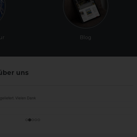
ur
Blog
über uns