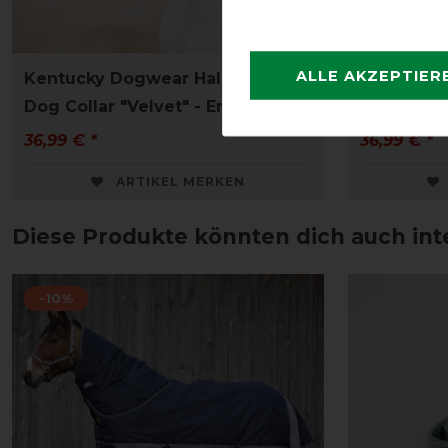
ALLE AKZEPTIER
Kentucky Dogwear Halsband
Kentucky
Dog Collar "Velvet" - Emerald
Dog Collar
36,99 € *
36,99 € *
ARTIKEL MERKEN
Diese Produkte könnten dich auch int
-10%