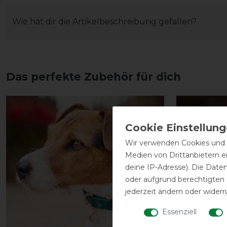
Wie hat dir die Artikelbeschreibung gefallen?
Das perfekte Zubehör für dich
Wir verwenden Cookies und ä
Medien von Drittanbietern e
deine IP-Adresse). Die Date
oder aufgrund berechtigten
jederzeit ändern oder widerr
Essenziell