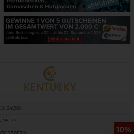
ID:
34693
-05-37
10%
030838570