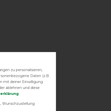
igen zu personalisieren,
personenbezogene Daten (z.B.
 mit deiner Einwilligung
der ablehnen und diese
­erklärung
.
 Wunschzustellung