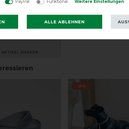
PayPal
Funktional
Weitere Einstellungen
EN
ALLE ABLEHNEN
AUS
 Dogwear Halsband
 "Velvet" - Light Blue
ARTIKEL MERKEN
eressieren
-35%