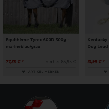
Equithème Tyrex 600D 300g -
Kentucky
marineblau/grau
Dog Lead "
77,35 € *
vorher 85,95 €
31,99 € *
ARTIKEL MERKEN