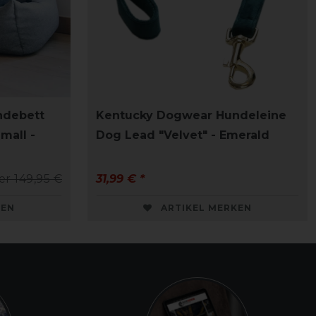
ndebett
Kentucky Dogwear Hundeleine
mall -
Dog Lead "Velvet" - Emerald
er 149,95 €
31,99 € *
KEN
ARTIKEL MERKEN