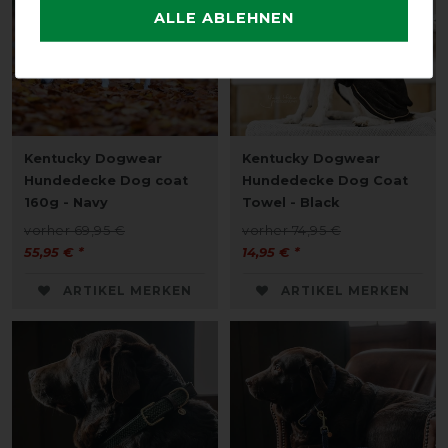
ALLE ABLEHNEN
Kentucky Dogwear
Kentucky Dogwear
Hundedecke Dog coat
Hundedecke Dog Coat
160g - Navy
Towel - Black
vorher 69,95 €
vorher 74,95 €
55,95 € *
14,95 € *
ARTIKEL MERKEN
ARTIKEL MERKEN