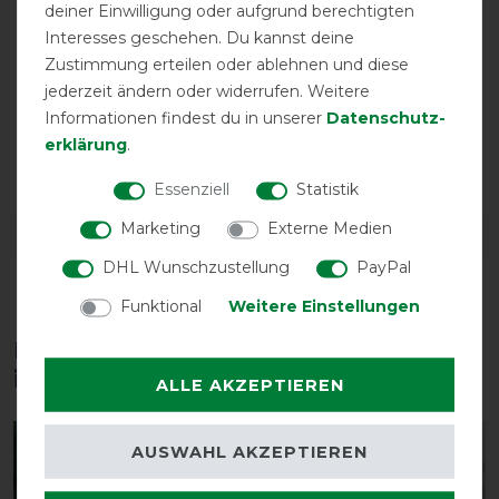
deiner Einwilligung oder aufgrund berechtigten
Interesses geschehen. Du kannst deine
Zustimmung erteilen oder ablehnen und diese
jederzeit ändern oder widerrufen. Weitere
Informationen findest du in unserer
Daten­schutz­
erklärung
.
atmungsaktiv
High Neck
Essenziell
Statistik
Marketing
Externe Medien
DETAILS ZUR PRODUKTSICHERHEIT
DHL Wunschzustellung
PayPal
Funktional
Weitere Einstellungen
Diese Produkte könnten dich auch
interessieren
ALLE AKZEPTIEREN
-20%
-80%
AUSWAHL AKZEPTIEREN