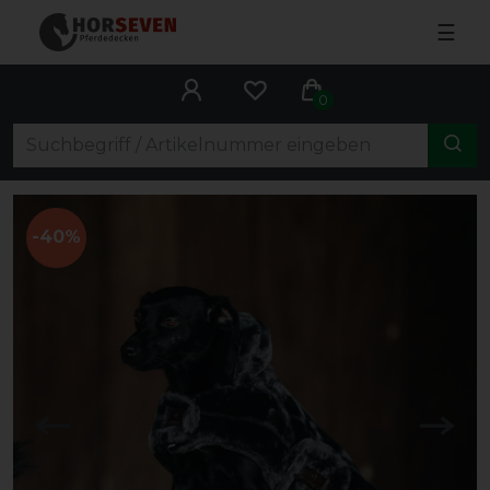
☰
0
-40%