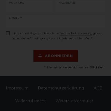
VORNAME
NACHNAME
Newsletter
E-MAIL **
Honig
Hiermit bestätige ich, dass ich die
Daten­schutz­erklärung
gelesen
habe. Meine Einwilligung kann ich jederzeit widerrufen.**
ABONNIEREN
** Hierbei handelt es sich um ein Pflichtfeld.
Impressum
Daten­schutz­erklärung
AGB
Widerrufs­recht
Widerrufs­formular