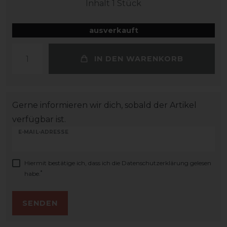
Inhalt
1
Stück
ausverkauft
IN DEN WARENKORB
Gerne informieren wir dich, sobald der Artikel
verfügbar ist.
E-MAIL-ADRESSE
Hiermit bestätige ich, dass ich die
Daten­schutz­erklärung
gelesen
*
habe.
SENDEN