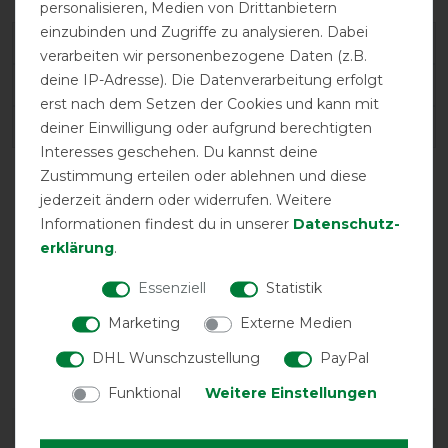
personalisieren, Medien von Drittanbietern
einzubinden und Zugriffe zu analysieren. Dabei
Varianten-ID:
44056
verarbeiten wir personenbezogene Daten (z.B.
deine IP-Adresse). Die Datenverarbeitung erfolgt
SKU:
52244-09-M
erst nach dem Setzen der Cookies und kann mit
EAN:
5407008891480
deiner Einwilligung oder aufgrund berechtigten
Interesses geschehen. Du kannst deine
Zustimmung erteilen oder ablehnen und diese
jederzeit ändern oder widerrufen. Weitere
Informationen findest du in unserer
Daten­schutz­
erklärung
.
Essenziell
Statistik
Marketing
Externe Medien
atmungsaktiv
wasserdicht
DHL Wunschzustellung
PayPal
Funktional
Weitere Einstellungen
DETAILS ZUR PRODUKTSICHERHEIT