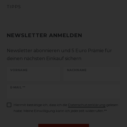
TIPPS
NEWSLETTER ANMELDEN
Newsletter abonnieren und 5 Euro Prämie für
deinen nächsten Einkauf sichern
VORNAME
NACHNAME
Newsletter
E-MAIL **
Honig
Hiermit bestätige ich, dass ich die
Daten­schutz­erklärung
gelesen
habe. Meine Einwilligung kann ich jederzeit widerrufen.**