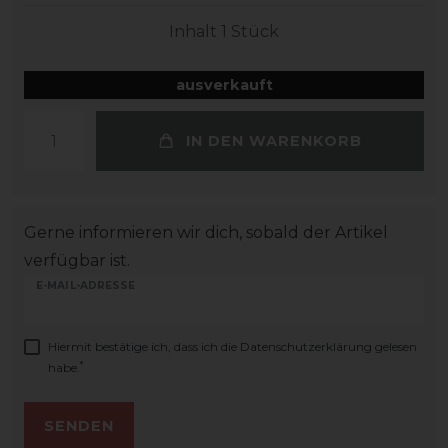
Inhalt
1
Stück
ausverkauft
IN DEN WARENKORB
Gerne informieren wir dich, sobald der Artikel
verfügbar ist.
E-MAIL-ADRESSE
Hiermit bestätige ich, dass ich die
Daten­schutz­erklärung
gelesen
*
habe.
SENDEN