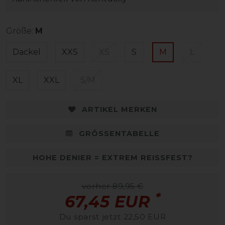
Größe:
M
Dackel
XXS
XS
S
M
L
XL
XXL
S/M
ARTIKEL MERKEN
GRÖSSENTABELLE
HOHE DENIER = EXTREM REISSFEST?
vorher 89,95 €
*
67,45 EUR
Du sparst jetzt 22,50 EUR