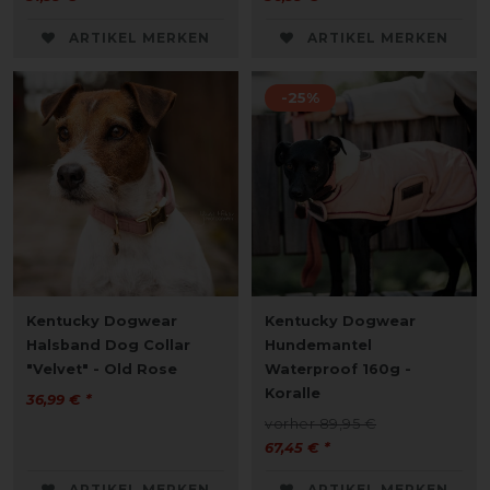
ARTIKEL MERKEN
ARTIKEL MERKEN
-25%
Kentucky Dogwear
Kentucky Dogwear
Halsband Dog Collar
Hundemantel
"Velvet" - Old Rose
Waterproof 160g -
Koralle
36,99 € *
vorher 89,95 €
67,45 € *
ARTIKEL MERKEN
ARTIKEL MERKEN