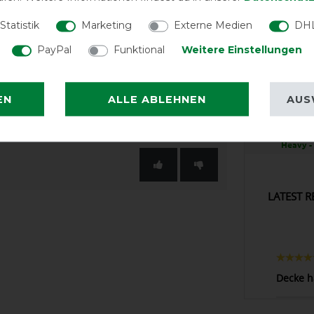
ust über zwei T-Haken Schnallen und
Statistik
Marketing
Externe Medien
DHL
n und komfortablen Sitz zu garantieren
PayPal
Funktional
Weitere Einstellungen
re, innenliegende Kreuzbegurtung und
EXCEL
EN
ALLE ABLEHNEN
AUS
Kentucky H
Abschwitzdec
Heavy -
LATEST R
Decke hä