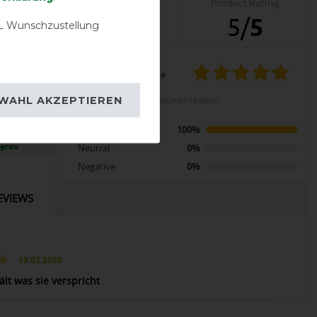
Product Reviews
Product Rating
1
5
/
5
 Wunschzustellung
product experience
LENT
WAHL AKZEPTIEREN
calculated from 1 customer reviews
orsewear
Positive
100%
ke Fleece
 grau
Neutral
0%
Negative
0%
EVIEWS
19.02.2026
lt was sie verspricht