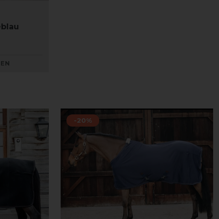
eblau
KEN
-20%