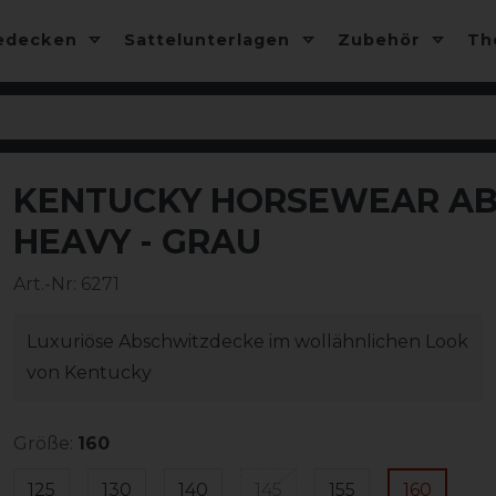
edecken
Sattelunterlagen
Zubehör
T
KENTUCKY HORSEWEAR AB
-25%
HEAVY - GRAU
Art.-Nr:
6271
Luxuriöse Abschwitzdecke im wollähnlichen Look
von Kentucky
Größe:
160
125
130
140
145
155
160