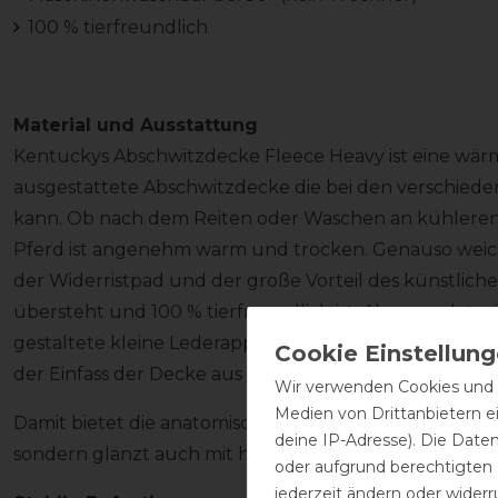
100 % tierfreundlich
Material und Ausstattung
Kentuckys Abschwitzdecke Fleece Heavy ist eine wär
ausgestattete Abschwitzdecke die bei den verschied
kann. Ob nach dem Reiten oder Waschen an kühleren
Pferd ist angenehm warm und trocken. Genauso weich u
der Widerristpad und der große Vorteil des künstlich
übersteht und 100 % tierfreundlich ist. Abgerundet wi
gestaltete kleine Lederapplikationen an den Brustschn
der Einfass der Decke aus Kunstleder.
Wir verwenden Cookies und ä
Medien von Drittanbietern e
Damit bietet die anatomisch geformte Abschwitzdecke 
deine IP-Adresse). Die Date
sondern glänzt auch mit hervorragendem Komfort und
oder aufgrund berechtigten
jederzeit ändern oder widerr