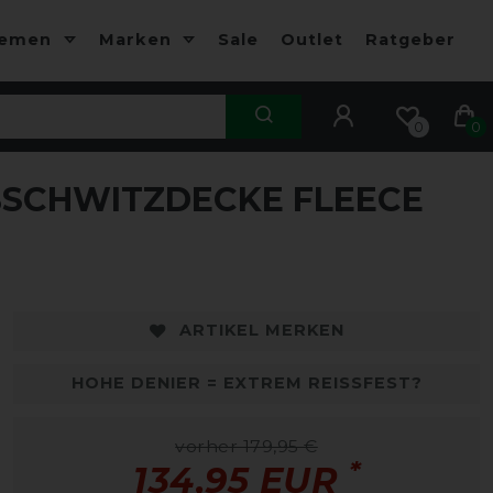
hemen
Marken
Sale
Outlet
Ratgeber
0
0
SCHWITZDECKE FLEECE
-25%
-
ARTIKEL MERKEN
HOHE DENIER = EXTREM REISSFEST?
vorher 179,95 €
*
134,95 EUR