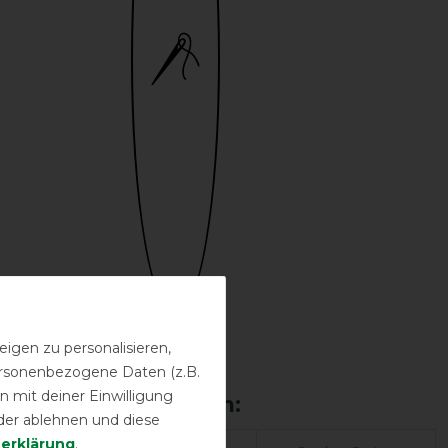
Bestickung
igen zu personalisieren,
möglich
personenbezogene Daten (z.B.
 mit deiner Einwilligung
der ablehnen und diese
­erklärung
.