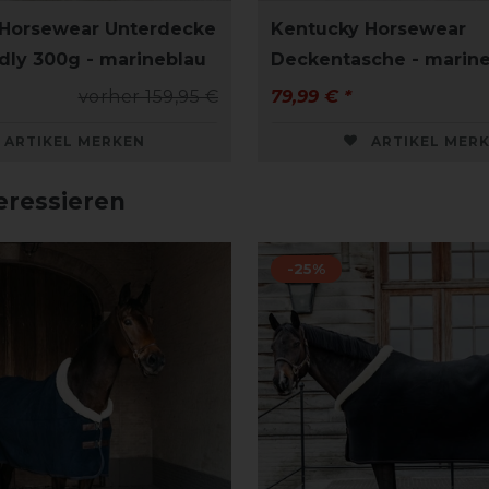
 Horsewear Unterdecke
Kentucky Horsewear
ndly 300g - marineblau
Deckentasche - marin
vorher 159,95 €
79,99 € *
ARTIKEL MERKEN
ARTIKEL MER
eressieren
-25%