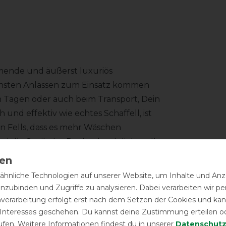
mende und äußerst luxuriös
ensten Anlässen zum Einsatz kommen
 Tagen oder auch beim Transport, Dein
nd effektiv wie echtes Schaffell, ist
en Fells, dass es mehr Wäschen
rd die Optik der Decke durch liebevoll
allen, die ebenso hochwertig sind, wie
hnliche Technologien auf unserer Website, um Inhalte und Anze
inzubinden und Zugriffe zu analysieren. Dabei verarbeiten wir 
nicht nur ein modisches Highlight,
nverarbeitung erfolgt erst nach dem Setzen der Cookies und kann
 Funktionalität.
 Interesses geschehen. Du kannst deine Zustimmung erteilen o
ufen. Weitere Informationen findest du in unserer
Daten­schutz