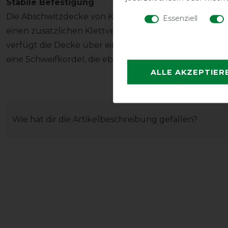
Stabile Befestigung
Die Abschwitzdecke von Kentucky schließt an der Br
Essenziell
einen zusätzlichen Klettverschluss. Um einen sichere
verfügt die Decke über eine verstellbare, abnehmba
eine Schweifkordel, die ebenfalls abnehmbar ist.
ALLE AKZEPTIER
Wie hat dir die Artikelbeschreibung gefallen?