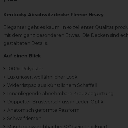
Kentucky Abschwitzdecke Fleece Heavy
Eleganter geht es kaum. In exzellenter Qualität prod
mit dem ganz besonderen Etwas. Die Decken sind ech
gestalteten Details.
Auf einen Blick
100 % Polyester
Luxuriöser, wollähnlicher Look
Widerristpad aus künstlichem Schaffell
Innenliegende abnehmbare Kreuzbegurtung
Doppelter Brustverschluss in Leder-Optik
Anatomisch geformte Passform
Schweifriemen
Maschinenwaschbar bei 30° (kein Trockner)