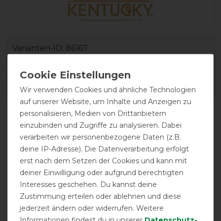
Varianten-ID:
86167
SKU:
52201-61-17-L
Wir verwenden Cookies und ähnliche Technologien
EAN:
5404022096754
auf unserer Website, um Inhalte und Anzeigen zu
personalisieren, Medien von Drittanbietern
einzubinden und Zugriffe zu analysieren. Dabei
verarbeiten wir personenbezogene Daten (z.B.
deine IP-Adresse). Die Datenverarbeitung erfolgt
erst nach dem Setzen der Cookies und kann mit
deiner Einwilligung oder aufgrund berechtigten
Interesses geschehen. Du kannst deine
Zustimmung erteilen oder ablehnen und diese
atmungsaktiv
wasserdicht
jederzeit ändern oder widerrufen. Weitere
Informationen findest du in unserer
Daten­schutz­