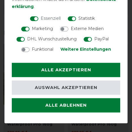
erklärung
.
DETAILS ZUR PRODUKTSICHERHEIT
Essenziell
Statistik
Marketing
Externe Medien
Das perfekte Zubehör für dich
DHL Wunschzustellung
PayPal
Funktional
Weitere Einstellungen
ALLE AKZEPTIEREN
AUSWAHL AKZEPTIEREN
Neu
Neu
ALLE ABLEHNEN
Kentucky Horsewear
Kentucky Horsewear
Turnout Rug All Weather
Turnout Rug All Weather
Waterproof Pro 160g
Waterproof Pro 160g