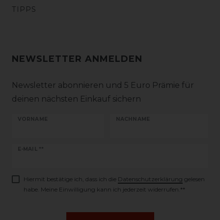
TIPPS
NEWSLETTER ANMELDEN
Newsletter abonnieren und 5 Euro Prämie für
deinen nächsten Einkauf sichern
VORNAME
NACHNAME
Newsletter
E-MAIL **
Honig
Hiermit bestätige ich, dass ich die
Daten­schutz­erklärung
gelesen
habe. Meine Einwilligung kann ich jederzeit widerrufen.**