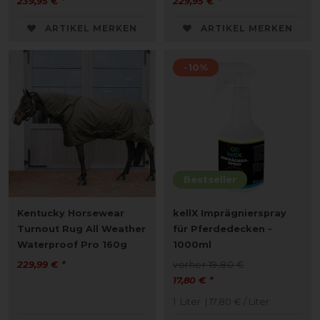
239,95 € *
229,95 € *
ARTIKEL MERKEN
ARTIKEL MERKEN
-10%
Bestseller
Kentucky Horsewear
kellX Imprägnierspray
Turnout Rug All Weather
für Pferdedecken -
Waterproof Pro 160g
1000ml
229,99 € *
vorher 19,80 €
17,80 € *
1
Liter
| 17,80 € / Liter