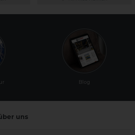
ur
Blog
über uns