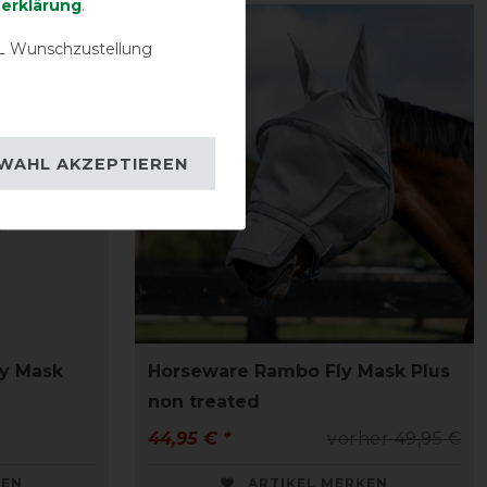
­erklärung
.
-10%
 Wunschzustellung
WAHL AKZEPTIEREN
ly Mask
Horseware Rambo Fly Mask Plus
non treated
44,95 € *
vorher 49,95 €
KEN
ARTIKEL MERKEN