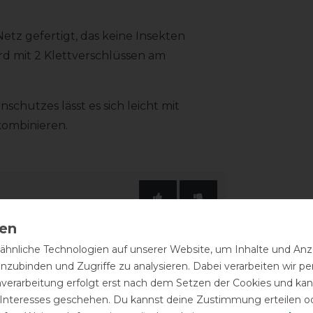
etz gefertigt, das keine Insekten
rd mit 2 Klettverschlüssen am
chutzes lässt es sich leicht mit
kombinieren.
hnliche Technologien auf unserer Website, um Inhalte und Anze
inzubinden und Zugriffe zu analysieren. Dabei verarbeiten wir 
nverarbeitung erfolgt erst nach dem Setzen der Cookies und kann
eressieren
 Interesses geschehen. Du kannst deine Zustimmung erteilen o