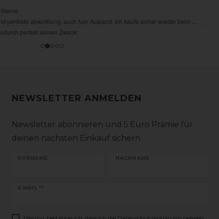
NEWSLETTER ANMELDEN
Newsletter abonnieren und 5 Euro Prämie für
deinen nächsten Einkauf sichern
VORNAME
NACHNAME
Newsletter
E-MAIL **
Honig
Hiermit bestätige ich, dass ich die
Daten­schutz­erklärung
gelesen