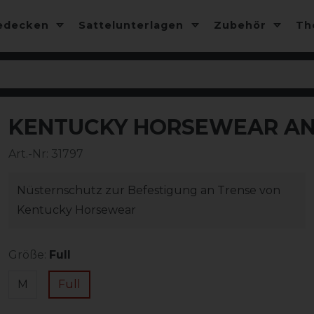
edecken
Sattelunterlagen
Zubehör
T
KENTUCKY HORSEWEAR ANT
Art.-Nr:
31797
Nüsternschutz zur Befestigung an Trense von
Kentucky Horsewear
Größe:
Full
M
Full