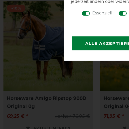
jederzeit ändern oder widerr
-10%
-10%
Essenziell
ALLE AKZEPTIER
Horseware Amigo Ripstop 900D
Horsewar
Original 0g
Original 
69,25 € *
vorher 76,95 €
71,95 € *
ARTIKEL MERKEN