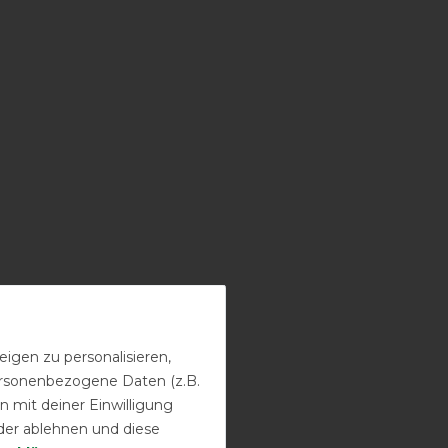
igen zu personalisieren,
personenbezogene Daten (z.B.
 mit deiner Einwilligung
der ablehnen und diese