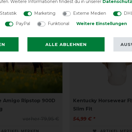
ufen. Weitere Informationen findest du in unserer
Daten­schutz
Statistik
Marketing
Externe Medien
DHL
PayPal
Funktional
Weitere Einstellungen
EN
ALLE ABLEHNEN
AUS
e Amigo Ripstop 900D
Kentucky Horsewear F
0g
Slim Fit
vorher 79,95 €
54,99 € *
ARTIKEL MERKEN
ARTIKEL MER