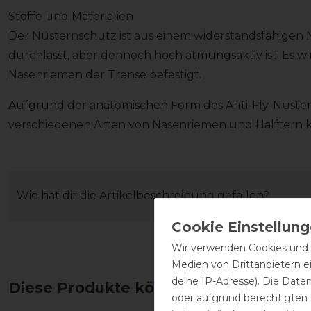
Stoffe und Materialien
Der Nüsternschutz ist aus einem widerstandsfähigen N
durchlässt, aber dennoch hoch atmungsaktiv ist. Es wi
Nasenriemen der Trense befestigt.
Aufgrund der anatomischen Form des Anti-Fly-Nüsterns
verschiedenen Arten von Nasenriemen und Halftern 
Wie hat dir die Artikelbeschreibung gefallen?
Wir verwenden Cookies und ä
Medien von Drittanbietern e
deine IP-Adresse). Die Date
Diese Produkte könnten dich auch int
oder aufgrund berechtigten