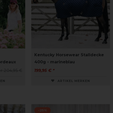
Kentucky Horsewear Stalldecke
ordeaux
400g - marineblau
r 204,95 €
199,95 € *
KEN
ARTIKEL MERKEN
-25%