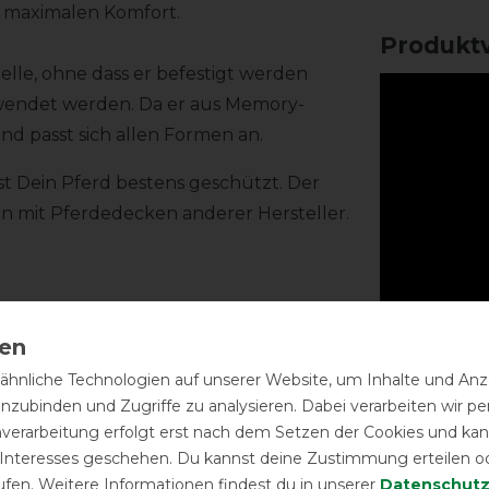
o maximalen Komfort.
Produktv
elle, ohne dass er befestigt werden
rwendet werden. Da er aus Memory-
nd passt sich allen Formen an.
t Dein Pferd bestens geschützt. Der
on mit Pferdedecken anderer Hersteller.
hnliche Technologien auf unserer Website, um Inhalte und Anze
inzubinden und Zugriffe zu analysieren. Dabei verarbeiten wir 
nverarbeitung erfolgt erst nach dem Setzen der Cookies und kann
 Interesses geschehen. Du kannst deine Zustimmung erteilen o
ufen. Weitere Informationen findest du in unserer
Daten­schutz