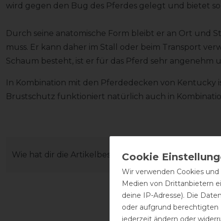
wird gegen den Bug des Pferdes gelegt und bietet s
Durch seine anatomische Form bleibt er an Ort und St
muss. Er kann daher im Stall oder beim Transport ve
Schaum besteht, ist er für das Pferd sehr angenehm u
In Kombination mit den Pferdedecken von Kentucky is
Brustschutz funktioniert natürlich auch in Kombinati
Wie hat dir die Artikelbeschreibung gefallen?
Wir verwenden Cookies und ä
Medien von Drittanbietern e
deine IP-Adresse). Die Date
oder aufgrund berechtigten
jederzeit ändern oder widerr