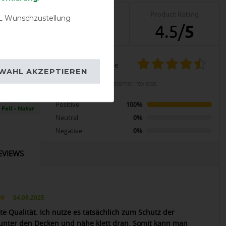
Product Reviews
Product Rating
 Wunschzustellung
2
4.5
/
5
product experience
WAHL AKZEPTIEREN
LENT
calculated from 2 customer reviews
sewear BIB
Positive
100%
 Fell - Natur
Neutral
0%
Negative
0%
EVIEWS
04.09.2025
te Qualität. Ich nutze es tatsächlich zum Schutz der
nter den Decken und nähe klett dran. Somit kann man