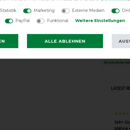
Statistik
Marketing
Externe Medien
DHL
PayPal
Funktional
Weitere Einstellungen
EN
ALLE ABLEHNEN
AUS
EXCEL
Kentucky Hor
Brustschutz mit
LATEST R
Sehr Gu
Mähne u