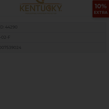
10%
EXTRA
ID:
44290
-02-F
007539024