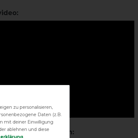
ideo:
igen zu personalisieren,
personenbezogene Daten (z.B.
 mit deiner Einwilligung
der ablehnen und diese
­erklärung
.