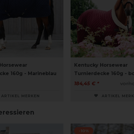
 Horsewear
Kentucky Horsewear
cke 160g - Marineblau
Turnierdecke 160g - b
184,45 € *
vorhe
ARTIKEL MERKEN
ARTIKEL MER
eressieren
-10%