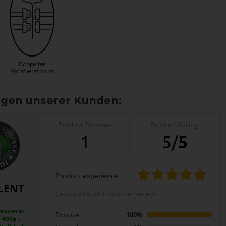
Doppelter
Frontverschluss
Product Reviews
Product Rating
1
5
/
5
product experience
LENT
calculated from 1 customer reviews
orsewear
Positive
100%
 400g -