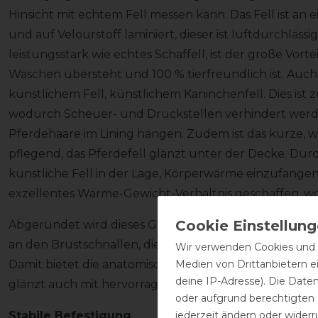
Hinsicht mit echtem Fell messen kann. Das Fell ist an 
und auf Velourstoff laminiert, dieser ist luftdurchlä
leistungsstark wie echtes Schaffell, ist der große Vorte
Wäschen übersteht und 100 % tierfreundlich ist. Auch d
künstlichem Fell, künstlichem Kaninchenfell. Dies is
wodurch Scheuer- und Druckstellen verhindert wer
Pferdehaare im Lining hängen. Zudem ist das kurze, w
pflegend, das Pferdefell glänzt unter der Decke. Durc
künstliche Fell in der Lage, Körperwärme einzufangen
exzellentes Wärme-Gewicht-Verhältnis geschaffen, wo
Abgerundet wird dieses Gesamtkonzept durch liebevol
an den Brustschnallen, die ebenso hochwertig sind, w
Wir verwenden Cookies und ä
Medien von Drittanbietern e
Damit bietet die anatomisch geformte Stalldecke nich
deine IP-Adresse). Die Date
glänzt auch mit hervorragendem Komfort und Funktio
oder aufgrund berechtigten
jederzeit ändern oder widerr
Stabile Befestigung