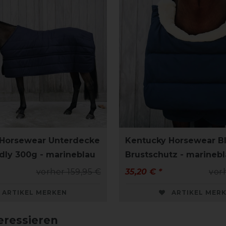
 Horsewear Unterdecke
Kentucky Horsewear B
ndly 300g - marineblau
Brustschutz - marineb
vorher 159,95 €
35,20 € *
vor
ARTIKEL MERKEN
ARTIKEL MER
eressieren