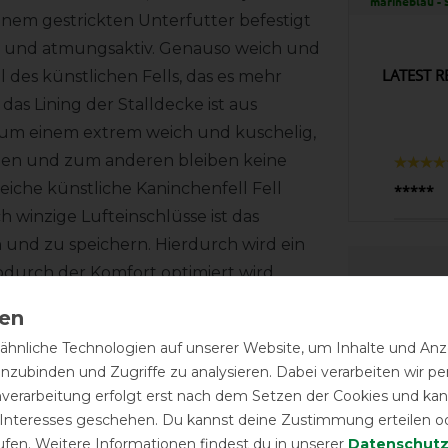
marineblau - 
einem gestrickten Unterfutter befestigt
ssig und atmungsaktiv. Genauso weich und
LATEST R
il des künstlichen Fells, das es mehr
as Lining der Stalldecke ist aus
t zum einem extrem weich und kuschelig,
den und zum anderen bleiben keine
eiche künstliche Kaninchenfell Fell
*****
h winzige Lufteinschlüsse ist das
 und zu speichern. Hierdurch wird ein
durch der Komfort optimiert wird.
l gestaltete kleine Lederapplikationen
ie die messingfarbenen Kreuzgurte.
hnliche Technologien auf unserer Website, um Inhalte und Anze
inzubinden und Zugriffe zu analysieren. Dabei verarbeiten wir 
t nur ein modisches Highlight, sondern
nverarbeitung erfolgt erst nach dem Setzen der Cookies und kann
nalität.
 Interesses geschehen. Du kannst deine Zustimmung erteilen o
ufen. Weitere Informationen findest du in unserer
Daten­schutz