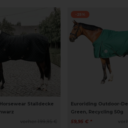
-25%
Horsewear Stalldecke
Euroriding Outdoor-De
chwarz
Green, Recycling 50g
vorher 199,95 €
59,95 € *
vor