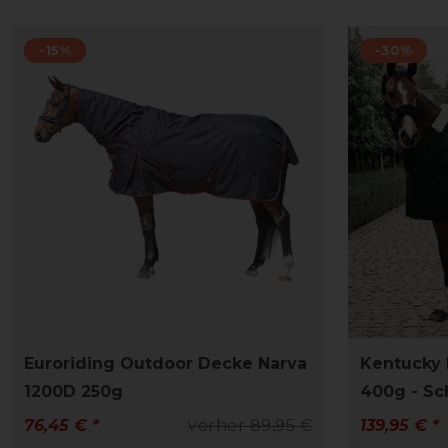
-15%
-30%
Euroriding Outdoor Decke Narva
Kentucky 
1200D 250g
400g - S
76,45 € *
vorher 89,95 €
139,95 € *