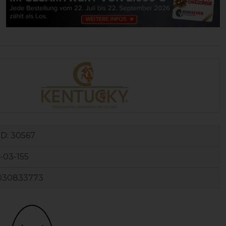
ID:
30567
-03-155
030833773