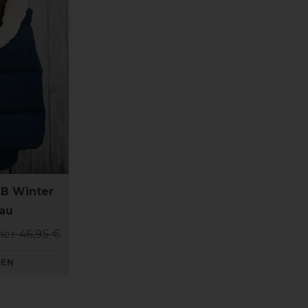
IB Winter
lau
her 46,95 €
KEN