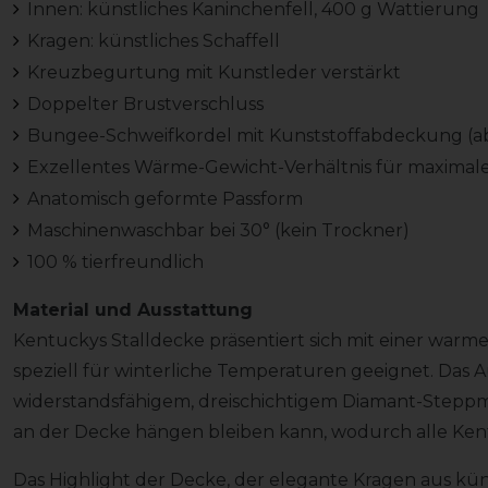
Innen: künstliches Kaninchenfell, 400 g Wattierung
Kragen: künstliches Schaffell
Kreuzbegurtung mit Kunstleder verstärkt
Doppelter Brustverschluss
Bungee-Schweifkordel mit Kunststoffabdeckung (ab
Exzellentes Wärme-Gewicht-Verhältnis für maximal
Anatomisch geformte Passform
Maschinenwaschbar bei 30° (kein Trockner)
100 % tierfreundlich
Material und Ausstattung
Kentuckys Stalldecke präsentiert sich mit einer warm
speziell für winterliche Temperaturen geeignet. Das
widerstandsfähigem, dreischichtigem Diamant-Steppmus
an der Decke hängen bleiben kann, wodurch alle Kent
Das Highlight der Decke, der elegante Kragen aus künst