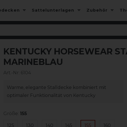
edecken
Sattelunterlagen
Zubehör
T
KENTUCKY HORSEWEAR STA
MARINEBLAU
Art.-Nr:
6104
Warme, elegante Stalldecke kombiniert mit
optimaler Funktionalität von Kentucky
Größe:
155
125
130
140
145
155
160