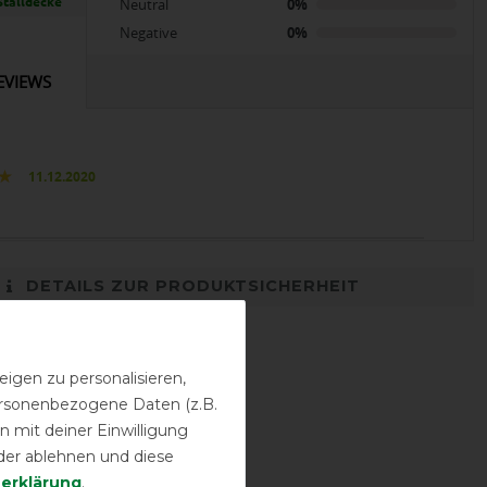
Stalldecke
Neutral
0%
Negative
0%
EVIEWS
11.12.2020
DETAILS ZUR PRODUKTSICHERHEIT
igen zu personalisieren,
personenbezogene Daten (z.B.
 mit deiner Einwilligung
der ablehnen und diese
­erklärung
.