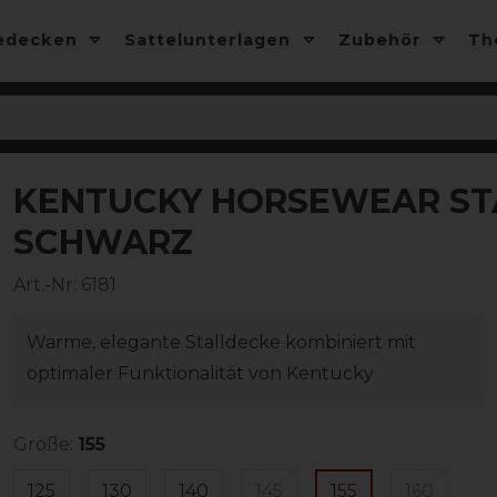
edecken
Sattelunterlagen
Zubehör
T
KENTUCKY HORSEWEAR STA
-20%
SCHWARZ
Art.-Nr:
6181
Warme, elegante Stalldecke kombiniert mit
optimaler Funktionalität von Kentucky
Größe:
155
125
130
140
145
155
160