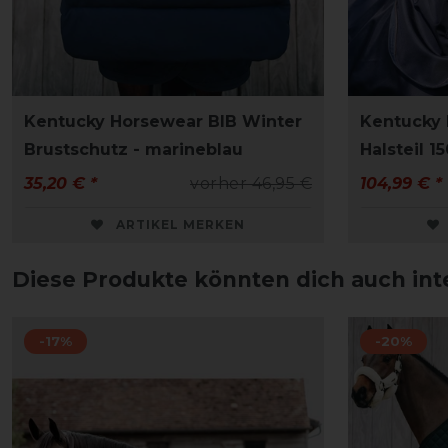
Kentucky Horsewear BIB Winter
Kentucky 
Brustschutz - marineblau
Halsteil 1
35,20 € *
vorher 46,95 €
104,99 € *
ARTIKEL MERKEN
Diese Produkte könnten dich auch int
-17%
-20%