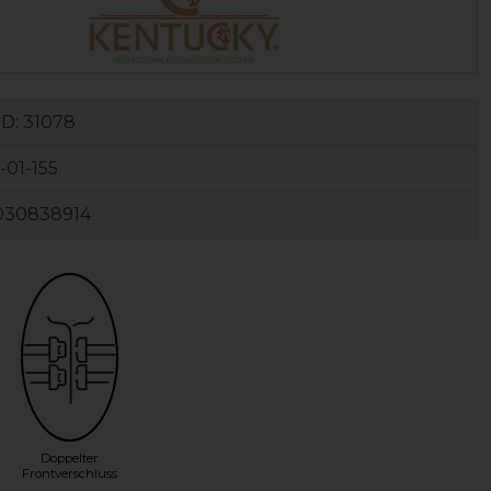
ID:
31078
-01-155
030838914
Doppelter
Frontverschluss