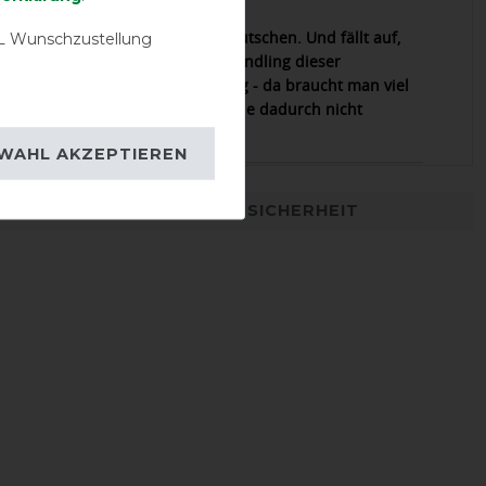
31.10.2021
ssform, liegt und liegt ohne zu rutschen. Und fällt auf,
 Wunschzustellung
 so schön ist! Allerdings ist das Handling dieser
ösen Decke gewöhnungsbedürftig - da braucht man viel
nd in eine Waschmaschine passt sie dadurch nicht
rnd.
WAHL AKZEPTIEREN
DETAILS ZUR PRODUKTSICHERHEIT