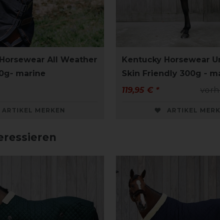
Horsewear All Weather
Kentucky Horsewear U
50g- marine
Skin Friendly 300g - m
119,95 € *
vorh
ARTIKEL MERKEN
ARTIKEL MER
eressieren