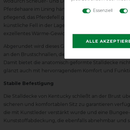
wodurch Scheuer- und Druckstellen verhindert wer
Pferdehaare im Lining hängen. Zudem ist das kurze, w
Essenziell
pflegend, das Pferdefell glänzt unter der Decke. Durc
künstliche Fell in der Lage, Körperwärme einzufangen
exzellentes Wärme-Gewicht-Verhältnis geschaffen, wo
ALLE AKZEPTIER
Abgerundet wird dieses Gesamtkonzept durch liebevol
an den Brustschnallen, die ebenso hochwertig sind, w
Damit bietet die anatomisch geformte Stalldecke nich
glänzt auch mit hervorragendem Komfort und Funktio
Stabile Befestigung
Die Stalldecke von Kentucky schließt an der Brust ü
sicheren und komfortablen Sitz zu garantieren verf
die mit Kunstleder verstärkt wurde und eine Bungee
Kunststoffabdeckung, die ebenfalls abnehmbar und sehr