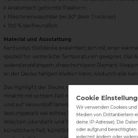
Anatomisch geformte Passform
Maschinenwaschbar bei 30° (kein Trockner)
100 % tierfreundlich
Material und Ausstattung
Kentuckys Stalldecke präsentiert sich mit einer warm
speziell für winterliche Temperaturen geeignet. Das
widerstandsfähigem, dreischichtigem Diamant-Steppmus
an der Decke hängen bleiben kann, wodurch alle Kent
Das Highlight der Decke, der elegante Kragen aus künst
Hinsicht mit echtem Fell messen kann. Das Fell ist an 
und auf Velourstoff laminiert, dieser ist luftdurchlä
Wir verwenden Cookies und ä
leistungsstark wie echtes Schaffell, ist der große Vorte
Medien von Drittanbietern e
Wäschen übersteht und 100 % tierfreundlich ist. Auch d
deine IP-Adresse). Die Date
oder aufgrund berechtigten
künstlichem Fell, künstlichem Kaninchenfell. Dies is
jederzeit ändern oder widerr