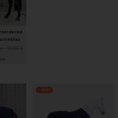
nterdecke
arineblau
er 159,95 €
KEN
-35%