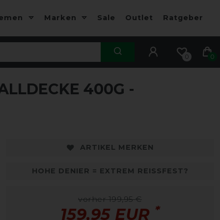
hemen
Marken
Sale
Outlet
Ratgeber
0
0
LLDECKE 400G -
-20%
-
ARTIKEL MERKEN
HOHE DENIER = EXTREM REISSFEST?
vorher 199,95 €
*
159,95 EUR