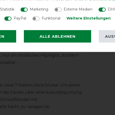
den und zum anderen bleiben keine
eiche künstliche Kaninchenfell Fell
Super Pa
Statistik
Marketing
Externe Medien
DHL
weil sie
h winzige Lufteinschlüsse ist das
PayPal
Funktional
Weitere Einstellungen
volumin
 und zu speichern. Hierdurch wird ein
Platz u
durch der Komfort optimiert wird.
annähe
EN
ALLE ABLEHNEN
AUS
l gestaltete kleine Lederapplikationen
ie die messingfarbenen Kreuzgurte.
t nur ein modisches Highlight, sondern
nalität.
ber zwei T-Haken-Verschlüsse. Um einen
ügt die Decke über eine Kreuzbegurtung
-Schweifkordel mit
 leicht zu reinigen ist.