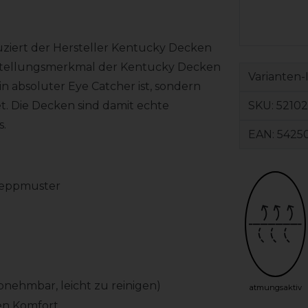
uziert der Hersteller Kentucky Decken
nstellungsmerkmal der Kentucky Decken
Varianten-
ein absoluter Eye Catcher ist, sondern
SKU:
52102
. Die Decken sind damit echte
s.
EAN:
5425
Steppmuster
nehmbar, leicht zu reinigen)
atmungsaktiv
en Komfort