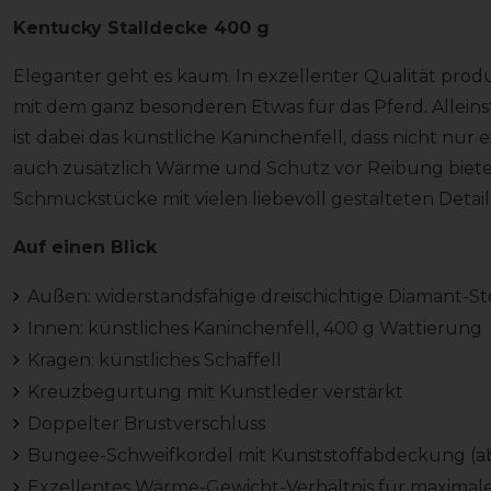
Kentucky Stalldecke 400 g
Eleganter geht es kaum. In exzellenter Qualität prod
mit dem ganz besonderen Etwas für das Pferd. Allei
ist dabei das künstliche Kaninchenfell, dass nicht nur 
auch zusätzlich Wärme und Schutz vor Reibung bietet
Schmuckstücke mit vielen liebevoll gestalteten Detail
Auf einen Blick
Außen: widerstandsfähige dreischichtige Diamant-
Innen: künstliches Kaninchenfell, 400 g Wattierung
Kragen: künstliches Schaffell
Kreuzbegurtung mit Kunstleder verstärkt
Doppelter Brustverschluss
Bungee-Schweifkordel mit Kunststoffabdeckung (ab
Exzellentes Wärme-Gewicht-Verhältnis für maximal